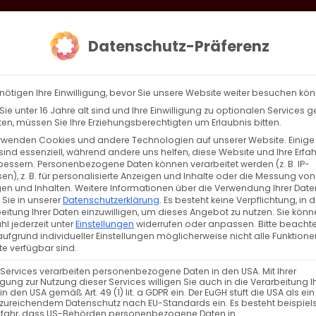
loud
AKTION HEIMAT SCHAFFEN!
Gottesdienste & Events
Se
Datenschutz-Präferenz
AGBW
WIR
BEKENN
nötigen Ihre Einwilligung, bevor Sie unsere Website weiter besuchen kö
ie unter 16 Jahre alt sind und Ihre Einwilligung zu optionalen Services 
n, müssen Sie Ihre Erziehungsberechtigten um Erlaubnis bitten.
rwenden Cookies und andere Technologien auf unserer Website. Einige
sind essenziell, während andere uns helfen, diese Website und Ihre Erfa
Zurück
Vor
bessern.
Personenbezogene Daten können verarbeitet werden (z. B. IP-
en), z. B. für personalisierte Anzeigen und Inhalte oder die Messung von
en und Inhalten.
Weitere Informationen über die Verwendung Ihrer Date
 Sie in unserer
Datenschutzerklärung
.
Es besteht keine Verpflichtung, in d
eitung Ihrer Daten einzuwilligen, um dieses Angebot zu nutzen.
Sie könn
l jederzeit unter
Einstellungen
widerrufen oder anpassen.
Bitte beachte
ufgrund individueller Einstellungen möglicherweise nicht alle Funktione
 Sonntag
e verfügbar sind.
 Services verarbeiten personenbezogene Daten in den USA. Mit Ihrer
ligung zur Nutzung dieser Services willigen Sie auch in die Verarbeitung I
in den USA gemäß Art. 49 (1) lit. a GDPR ein. Der EuGH stuft die USA als ei
zureichendem Datenschutz nach EU-Standards ein. Es besteht beispiel
efahr, dass US-Behörden personenbezogene Daten in