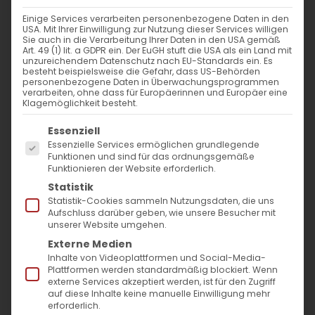
Einige Services verarbeiten personenbezogene Daten in den
USA. Mit Ihrer Einwilligung zur Nutzung dieser Services willigen
Sie auch in die Verarbeitung Ihrer Daten in den USA gemäß
Art. 49 (1) lit. a GDPR ein. Der EuGH stuft die USA als ein Land mit
unzureichendem Datenschutz nach EU-Standards ein. Es
besteht beispielsweise die Gefahr, dass US-Behörden
personenbezogene Daten in Überwachungsprogrammen
verarbeiten, ohne dass für Europäerinnen und Europäer eine
Klagemöglichkeit besteht.
Es folgt eine Liste der Service-Gruppen, für die
Essenziell
Essenzielle Services ermöglichen grundlegende
Funktionen und sind für das ordnungsgemäße
Funktionieren der Website erforderlich.
Statistik
Statistik-Cookies sammeln Nutzungsdaten, die uns
24. April – Gedenktag an den
Aufschluss darüber geben, wie unsere Besucher mit
unserer Website umgehen.
Völkermord
Externe Medien
Inhalte von Videoplattformen und Social-Media-
Armenier weltweit gedenken der
Plattformen werden standardmäßig blockiert. Wenn
externe Services akzeptiert werden, ist für den Zugriff
Märtyrer des Völkermords an
auf diese Inhalte keine manuelle Einwilligung mehr
den Armeniern von 1915 und
erforderlich.