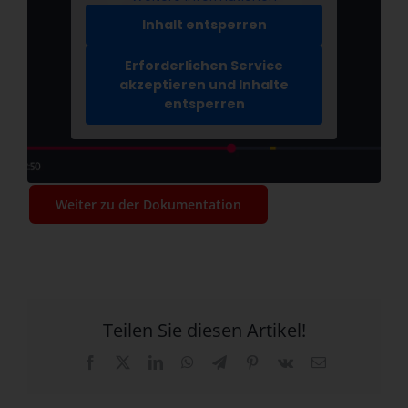
Inhalt entsperren
Erforderlichen Service
akzeptieren und Inhalte
entsperren
Weiter zu der Dokumentation
Teilen Sie diesen Artikel!
Facebook
X
LinkedIn
WhatsApp
Telegram
Pinterest
Vk
E-
Mail