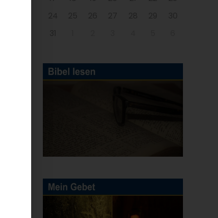
24
25
26
27
28
29
30
31
1
2
3
4
5
6
r
am