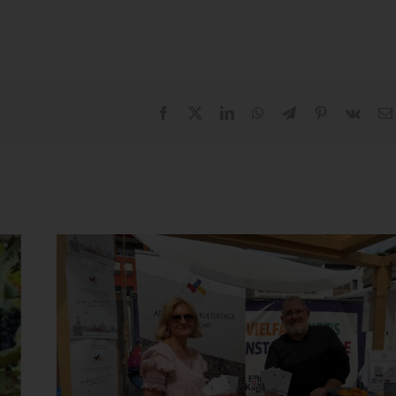
Facebook
X
LinkedIn
WhatsApp
Telegram
Pinterest
Vk