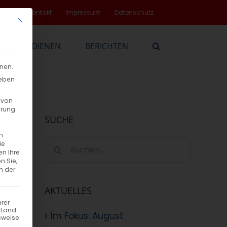
rvice
Kontakt
Impressum
Datenschutz
Mit diesem Button wird der Dialog geschlossen. Seine Funktionalität
EN
DIENEN
BERICHTEN
nnen.
geben
 von
hrung
SUCHE
n
Suche
ie
en Ihre
nach:
n Sie,
n der
AKTUELLES
hrer
n Land
Im Fokus: August
sweise