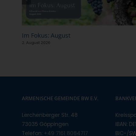
Im Fokus: August
2. August 2026
ARMENISCHE GEMEINDE BW E.V.
BANKVE
Lerchenberger Str. 48
Kreissp
73035 Göppingen
IBAN: D
Telefon:
+49 7161 8084717
BIC-/S