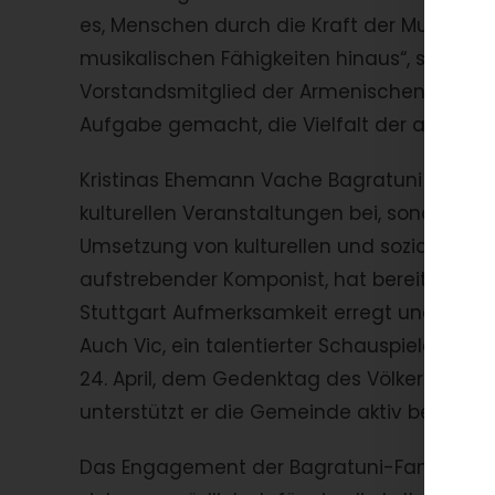
es, Menschen durch die Kraft der Musik zu 
musikalischen Fähigkeiten hinaus“, so Pfarr
Vorstandsmitglied der Armenischen Gemein
Aufgabe gemacht, die Vielfalt der armenisc
Kristinas Ehemann Vache Bagratuni trägt ni
kulturellen Veranstaltungen bei, sondern u
Umsetzung von kulturellen und sozialen Pro
aufstrebender Komponist, hat bereits durch
Stuttgart Aufmerksamkeit erregt und engag
Auch Vic, ein talentierter Schauspieler, i
24. April, dem Gedenktag des Völkermords 
unterstützt er die Gemeinde aktiv bei kultur
Das Engagement der Bagratuni-Familie ist 