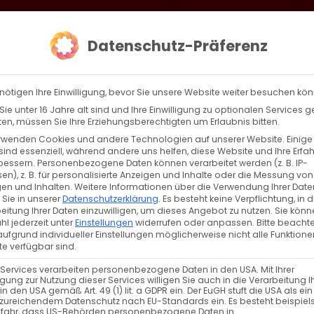
loud
AKTION HEIMAT SCHAFFEN!
Gottesdienste & Events
Se
Datenschutz-Präferenz
AGBW
WIR
BEKENN
nötigen Ihre Einwilligung, bevor Sie unsere Website weiter besuchen kö
ie unter 16 Jahre alt sind und Ihre Einwilligung zu optionalen Services 
n, müssen Sie Ihre Erziehungsberechtigten um Erlaubnis bitten.
rwenden Cookies und andere Technologien auf unserer Website. Einige
sind essenziell, während andere uns helfen, diese Website und Ihre Erfa
Zurück
Vor
bessern.
Personenbezogene Daten können verarbeitet werden (z. B. IP-
en), z. B. für personalisierte Anzeigen und Inhalte oder die Messung von
en und Inhalten.
Weitere Informationen über die Verwendung Ihrer Date
 Sie in unserer
Datenschutzerklärung
.
Es besteht keine Verpflichtung, in d
eitung Ihrer Daten einzuwilligen, um dieses Angebot zu nutzen.
Sie könn
l jederzeit unter
Einstellungen
widerrufen oder anpassen.
Bitte beachte
ufgrund individueller Einstellungen möglicherweise nicht alle Funktione
e verfügbar sind.
 Services verarbeiten personenbezogene Daten in den USA. Mit Ihrer
ligung zur Nutzung dieser Services willigen Sie auch in die Verarbeitung I
Eine Kulturvisionärin
in den USA gemäß Art. 49 (1) lit. a GDPR ein. Der EuGH stuft die USA als ei
zureichendem Datenschutz nach EU-Standards ein. Es besteht beispiel
efahr, dass US-Behörden personenbezogene Daten in