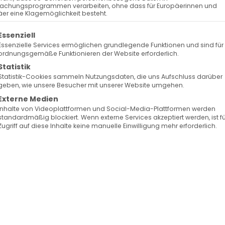
achungsprogrammen verarbeiten, ohne dass für Europäerinnen und
er eine Klagemöglichkeit besteht.
enischen Gemeinde Baden-
olgt eine Liste der Service-Gruppen, für die eine Ein
t und Gemeinschaftssinn
Essenziell
Essenzielle Services ermöglichen grundlegende Funktionen und sind für
ordnungsgemäße Funktionieren der Website erforderlich.
g hat das Glück, eine außergewöhnliche Familie i
Statistik
tlich für die Förderung der armenischen Kultur und d
Statistik-Cookies sammeln Nutzungsdaten, die uns Aufschluss darüber
geben, wie unsere Besucher mit unserer Website umgehen.
Bagratuni, die engagierte Kulturvisionärin, ist Zuständi
Externe Medien
t im Mittelpunkt dieses bemerkenswerten Engagement
Inhalte von Videoplattformen und Social-Media-Plattformen werden
standardmäßig blockiert. Wenn externe Services akzeptiert werden, ist f
tuni, einem angesehenen Cellisten und
Zugriff auf diese Inhalte keine manuelle Einwilligung mehr erforderlich.
en Söhnen Mikael und Vic, die ebenfalls aktiv in der
erendes Beispiel für ehrenamtliches Engagement und
st in unserer Gemeinde durch ihren unermüdlichen
Kultur bekannt. Sie feiert am 14. Juni ihren
eindepfarrer sie herzlich gratulieren. „Sie verste