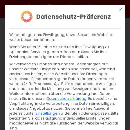
Zum
Facebook
X
Instagram
YouTube
Spotify
Telegram
LinkedIn
SoundCloud
Mit di
Inhalt
Datenschutz-Präferenz
springen
Wir benötigen Ihre Einwilligung, bevor Sie unsere Website
weiter besuchen können.
Wenn Sie unter 16 Jahre alt sind und Ihre Einwilligung zu
optionalen Services geben möchten, müssen Sie Ihre
Erziehungsberechtigten um Erlaubnis bitten.
Wir verwenden Cookies und andere Technologien auf
unserer Website. Einige von ihnen sind essenziell, während
andere uns helfen, diese Website und Ihre Erfahrung zu
Zurück
Vor
verbessern.
Personenbezogene Daten können verarbeitet
werden (z. B. IP-Adressen), z. B. für personalisierte Anzeigen
und Inhalte oder die Messung von Anzeigen und Inhalten.
Weitere Informationen über die Verwendung Ihrer Daten
finden Sie in unserer
Datenschutzerklärung
.
Es besteht keine
Zukunft Gemeinde
Verpflichtung, in die Verarbeitung Ihrer Daten einzuwilligen,
um dieses Angebot zu nutzen.
Sie können Ihre Auswahl
8. November 2023
jederzeit unter
Einstellungen
|
Aktuell
,
widerrufen oder anpassen.
Allgemein
Bitte
beachten Sie, dass aufgrund individueller Einstellungen
möglicherweise nicht alle Funktionen der Website verfügbar
sind.