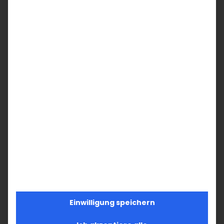
Württemberg e.V.
P.S.
Für das leibliche Wohl wird
selbstverständlich gesorgt sein, und wir
würden uns freuen, wenn Landsleute sich in
die Helferliste eintragen könnten, um dem
Vorstand bei dieser Veranstaltung zu
unterstützen.
Ihr Name
Ihre E-Mail-Adresse
Einwilligung speichern