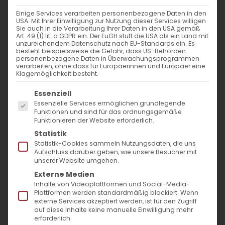
Einige Services verarbeiten personenbezogene Daten in den
USA. Mit Ihrer Einwilligung zur Nutzung dieser Services willigen
Sie auch in die Verarbeitung Ihrer Daten in den USA gemäß
Art. 49 (1) lit. a GDPR ein. Der EuGH stuft die USA als ein Land mit
unzureichendem Datenschutz nach EU-Standards ein. Es
besteht beispielsweise die Gefahr, dass US-Behörden
personenbezogene Daten in Überwachungsprogrammen
verarbeiten, ohne dass für Europäerinnen und Europäer eine
Klagemöglichkeit besteht.
Es folgt eine Liste der Service-Gruppen, für die
Essenziell
Essenzielle Services ermöglichen grundlegende
Funktionen und sind für das ordnungsgemäße
Funktionieren der Website erforderlich.
Statistik
Statistik-Cookies sammeln Nutzungsdaten, die uns
„Begegnungszentrum Arche
Aufschluss darüber geben, wie unsere Besucher mit
unserer Website umgehen.
Noah“
Externe Medien
Inhalte von Videoplattformen und Social-Media-
Einladung zum
Plattformen werden standardmäßig blockiert. Wenn
externe Services akzeptiert werden, ist für den Zugriff
Gedankenaustausch zum Thema
auf diese Inhalte keine manuelle Einwilligung mehr
Gemeindezentrum in Stuttgart
erforderlich.