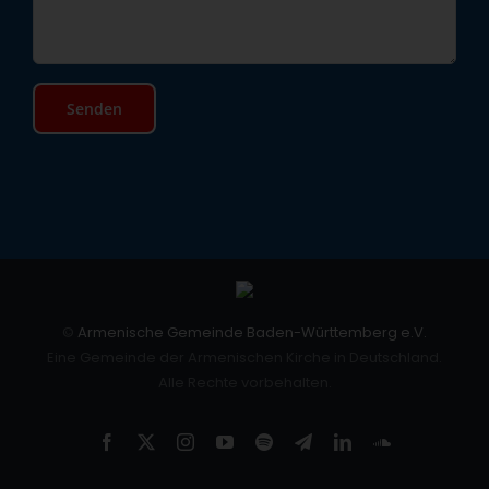
©
Armenische Gemeinde Baden-Württemberg e.V.
Eine Gemeinde der Armenischen Kirche in Deutschland.
Alle Rechte vorbehalten.
Facebook
X
Instagram
YouTube
Spotify
Telegram
LinkedIn
SoundCloud