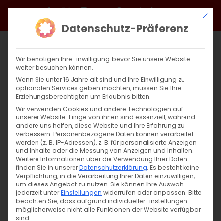
Zum
Facebook
X
Instagram
YouTube
Spotify
Telegram
LinkedIn
SoundCloud
Mit di
Inhalt
Datenschutz-Präferenz
springen
Wir benötigen Ihre Einwilligung, bevor Sie unsere Website
weiter besuchen können.
Wenn Sie unter 16 Jahre alt sind und Ihre Einwilligung zu
optionalen Services geben möchten, müssen Sie Ihre
Erziehungsberechtigten um Erlaubnis bitten.
Wir verwenden Cookies und andere Technologien auf
unserer Website. Einige von ihnen sind essenziell, während
andere uns helfen, diese Website und Ihre Erfahrung zu
Zurück
Vor
verbessern.
Personenbezogene Daten können verarbeitet
werden (z. B. IP-Adressen), z. B. für personalisierte Anzeigen
und Inhalte oder die Messung von Anzeigen und Inhalten.
Weitere Informationen über die Verwendung Ihrer Daten
finden Sie in unserer
Datenschutzerklärung
.
Es besteht keine
13.03. | Vertrauen auf Gott bewirkt
Verpflichtung, in die Verarbeitung Ihrer Daten einzuwilligen,
Wunder
um dieses Angebot zu nutzen.
Sie können Ihre Auswahl
jederzeit unter
Einstellungen
widerrufen oder anpassen.
Bitte
beachten Sie, dass aufgrund individueller Einstellungen
13. März 2024
|
Glaubensfragen
,
Sardaryan
möglicherweise nicht alle Funktionen der Website verfügbar
sind.