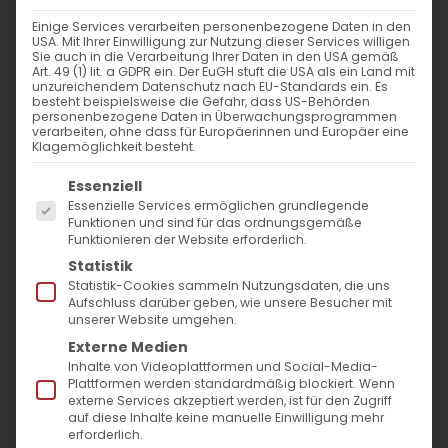
Einige Services verarbeiten personenbezogene Daten in den
USA. Mit Ihrer Einwilligung zur Nutzung dieser Services willigen
Sie auch in die Verarbeitung Ihrer Daten in den USA gemäß
13.03. |
Vertrauen auf Gott
Art. 49 (1) lit. a GDPR ein. Der EuGH stuft die USA als ein Land mit
unzureichendem Datenschutz nach EU-Standards ein. Es
bewirkt
Wunder
besteht beispielsweise die Gefahr, dass US-Behörden
personenbezogene Daten in Überwachungsprogrammen
verarbeiten, ohne dass für Europäerinnen und Europäer eine
Tägliche Andacht von Pfarrer
Klagemöglichkeit besteht.
Diradur
Es folgt eine Liste der Service-Gruppen, für die
Essenziell
Essenzielle Services ermöglichen grundlegende
Funktionen und sind für das ordnungsgemäße
Funktionieren der Website erforderlich.
Die Tageslesungen führen uns heute zu zwei
Statistik
kraftvollen Geschichten: Moses‘ Berufung
Statistik-Cookies sammeln Nutzungsdaten, die uns
Aufschluss darüber geben, wie unsere Besucher mit
durch Gott (
Exodus 4,1-21
) und die Vision
unserer Website umgehen.
Joels vom endzeitlichen Gericht und Frieden
Externe Medien
Inhalte von Videoplattformen und Social-Media-
(
Joel 3,9-22
).
Plattformen werden standardmäßig blockiert. Wenn
externe Services akzeptiert werden, ist für den Zugriff
In Exodus sehen wir einen Moses, der sich
auf diese Inhalte keine manuelle Einwilligung mehr
erforderlich.