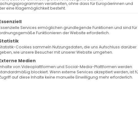
e Glieder
achungsprogrammen verarbeiten, ohne dass für Europäerinnen und
er eine Klagemöglichkeit besteht.
 Diradur
olgt eine Liste der Service-Gruppen, für die eine Ein
Essenziell
Essenzielle Services ermöglichen grundlegende Funktionen und sind für
ordnungsgemäße Funktionieren der Website erforderlich.
Statistik
lichen Gaben, so wie wir es in den Worten des
Statistik-Cookies sammeln Nutzungsdaten, die uns Aufschluss darüber
geben, wie unsere Besucher mit unserer Website umgehen.
esen.
Externe Medien
Inhalte von Videoplattformen und Social-Media-Plattformen werden
ib, Christus als Haupt, und uns, die Gläubigen, als
standardmäßig blockiert. Wenn externe Services akzeptiert werden, ist f
Zugriff auf diese Inhalte keine manuelle Einwilligung mehr erforderlich.
ielen Gliedern besteht, die alle verschiedene
e eine Vielfalt an geistlichen Gaben, die zum Aufb
eit, Erkenntnis, Glaube, Heilung, Wunder, Prophetie,