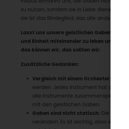
Paulus ermahnt uns, die Gaben nicht nur zu
zu nutzen, sondern sie in Liebe dienen lasse
sie ist das Bindeglied, das alle anderen 
Lasst uns unsere geistlichen Gaben entdecke
und Einheit miteinander zu leben und die 
das können wir, das sollten wir.
Zusätzliche Gedanken:
Vergleich mit einem Orchester:
Unsere
werden. Jedes Instrument hat seinen 
alle Instrumente zusammenspielen, en
mit den geistlichen Gaben.
Gaben sind nicht statisch:
Die Gaben, 
verändern. Es ist wichtig, dass wir of