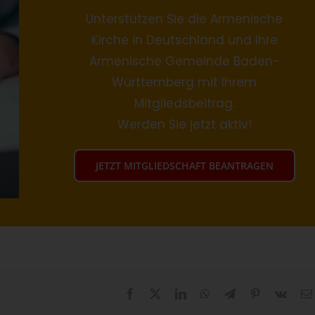
Unterstützen Sie die Armenische
Kirche in Deutschland und Ihre
Armenische Gemeinde Baden-
Württemberg mit Ihrem
Mitgliedsbeitrag.
Werden Sie jetzt aktiv!
JETZT MITGLIEDSCHAFT BEANTRAGEN
Facebook
X
LinkedIn
WhatsApp
Telegram
Pinterest
Vk