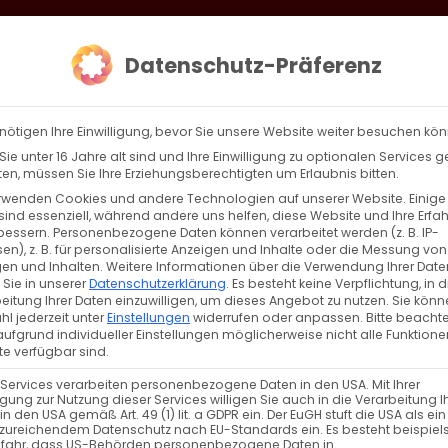
loud
AKTION HEIMAT SCHAFFEN!
Gottesdienste & Events
Se
Datenschutz-Präferenz
AGBW
WIR
BEKENN
nötigen Ihre Einwilligung, bevor Sie unsere Website weiter besuchen kö
ie unter 16 Jahre alt sind und Ihre Einwilligung zu optionalen Services 
n, müssen Sie Ihre Erziehungsberechtigten um Erlaubnis bitten.
rwenden Cookies und andere Technologien auf unserer Website. Einige
sind essenziell, während andere uns helfen, diese Website und Ihre Erfa
Zurück
Vor
bessern.
Personenbezogene Daten können verarbeitet werden (z. B. IP-
en), z. B. für personalisierte Anzeigen und Inhalte oder die Messung von
en und Inhalten.
Weitere Informationen über die Verwendung Ihrer Date
 Sie in unserer
Datenschutzerklärung
.
Es besteht keine Verpflichtung, in d
eitung Ihrer Daten einzuwilligen, um dieses Angebot zu nutzen.
Sie könn
l jederzeit unter
Einstellungen
widerrufen oder anpassen.
Bitte beachte
ufgrund individueller Einstellungen möglicherweise nicht alle Funktione
e verfügbar sind.
 Services verarbeiten personenbezogene Daten in den USA. Mit Ihrer
ligung zur Nutzung dieser Services willigen Sie auch in die Verarbeitung I
in den USA gemäß Art. 49 (1) lit. a GDPR ein. Der EuGH stuft die USA als ei
zureichendem Datenschutz nach EU-Standards ein. Es besteht beispiel
efahr, dass US-Behörden personenbezogene Daten in