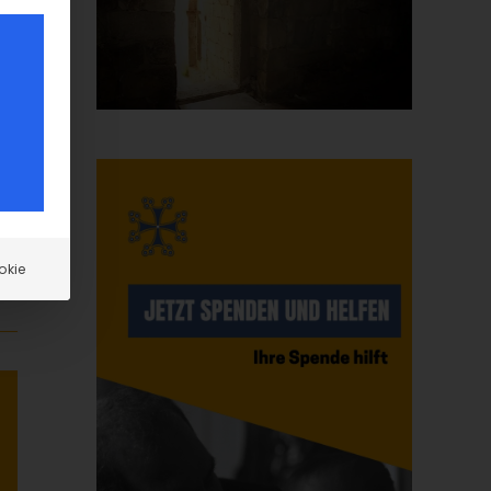
zu
okie