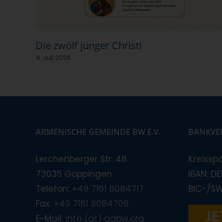
Die zwölf jünger Christi
4. Juli 2026
ARMENISCHE GEMEINDE BW E.V.
BANKVE
Lerchenberger Str. 48
Kreissp
73035 Göppingen
IBAN: D
Telefon:
+49 7161 8084717
BIC-/S
Fax:
+49 7161 8084709
E-Mail:
info (at) agbw.org