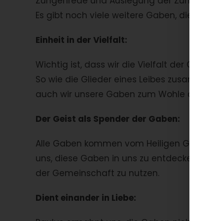
Zungenrede und Auslegung der Zungenrede. Di
Es gibt noch viele weitere Gaben, die Gott 
Einheit in der Vielfalt:
Wichtig ist, dass wir die Vielfalt der Gabe
So wie die Glieder eines Leibes zusammenar
auch wir unsere Gaben zum Wohle der Gem
Der Geist als Spender der Gaben:
Alle Gaben kommen vom Heiligen Geist. Er ist 
uns, diese Gaben in uns zu entdecken, dies
der Gemeinschaft zu nutzen.
Dient einander in Liebe: