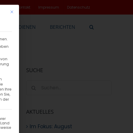
rvice
Kontakt
Impressum
Datenschutz
Mit diesem Button wird der Dialog geschlossen. Seine Funktionalität
EN
DIENEN
BERICHTEN
nnen.
geben
 von
hrung
SUCHE
n
Suche
ie
en Ihre
nach:
n Sie,
n der
AKTUELLES
hrer
n Land
Im Fokus: August
sweise