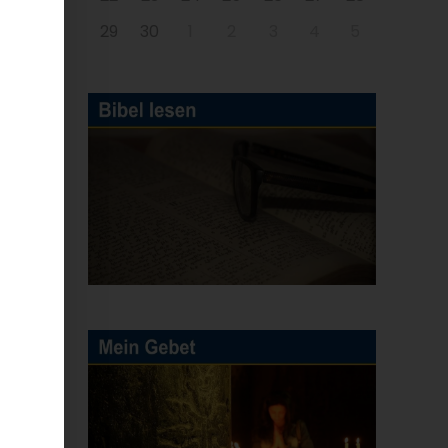
.
29
30
1
2
3
4
5
n.
en
le