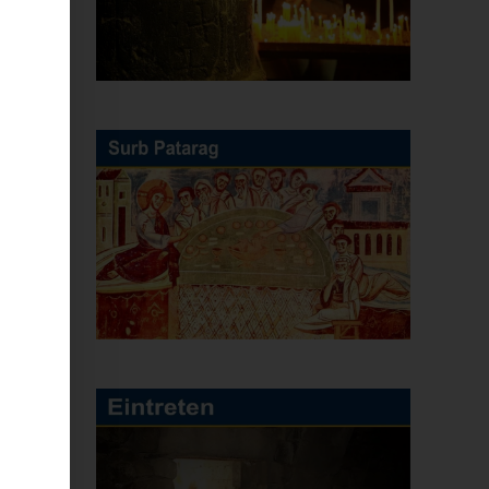
l
e
n