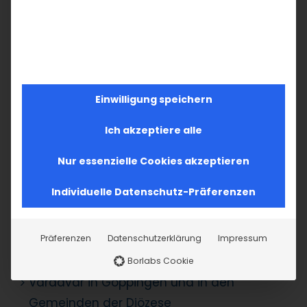
SUCHE
Einwilligung speichern
Suche
Ich akzeptiere alle
nach:
Nur essenzielle Cookies akzeptieren
AKTUELLES
Individuelle Datenschutz-Präferenzen
Im Fokus: August
Präferenzen
Datenschutzerklärung
Impressum
Sichtbar sein, ins Gespräch kommen
Borlabs Cookie
Vardavar in Göppingen und in den
Gemeinden der Diözese