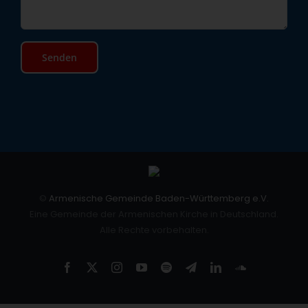
©
Armenische Gemeinde Baden-Württemberg e.V.
Eine Gemeinde der Armenischen Kirche in Deutschland.
Alle Rechte vorbehalten.
Facebook
X
Instagram
YouTube
Spotify
Telegram
LinkedIn
SoundCloud