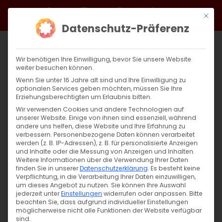
Zum
Facebook
X
Instagram
YouTube
Spotify
Telegram
LinkedIn
SoundCloud
Mit di
Inhalt
Datenschutz-Präferenz
springen
Wir benötigen Ihre Einwilligung, bevor Sie unsere Website
weiter besuchen können.
Wenn Sie unter 16 Jahre alt sind und Ihre Einwilligung zu
optionalen Services geben möchten, müssen Sie Ihre
Erziehungsberechtigten um Erlaubnis bitten.
Wir verwenden Cookies und andere Technologien auf
unserer Website. Einige von ihnen sind essenziell, während
andere uns helfen, diese Website und Ihre Erfahrung zu
Zurück
Vor
verbessern.
Personenbezogene Daten können verarbeitet
werden (z. B. IP-Adressen), z. B. für personalisierte Anzeigen
und Inhalte oder die Messung von Anzeigen und Inhalten.
Weitere Informationen über die Verwendung Ihrer Daten
finden Sie in unserer
Datenschutzerklärung
.
Es besteht keine
22.02. | Die Weisheit Gottes und das Gute
Verpflichtung, in die Verarbeitung Ihrer Daten einzuwilligen,
Tun – Tägliche Andacht von Pfarrer
um dieses Angebot zu nutzen.
Sie können Ihre Auswahl
jederzeit unter
Einstellungen
widerrufen oder anpassen.
Bitte
Diradur
beachten Sie, dass aufgrund individueller Einstellungen
möglicherweise nicht alle Funktionen der Website verfügbar
22. Februar 2024
|
Glaubensfragen
,
Sardaryan
sind.