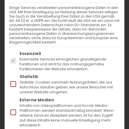
Einige Services verarbeiten personenbezogene Daten in den
USA. Mit Ihrer Einwilligung zur Nutzung dieser Services willigen
Sie auch in die Verarbeitung Ihrer Daten in den USA gemäß
Art. 49 (1) lit. a GDPR ein. Der EuGH stuft die USA als ein Land mit
22.02. | Die Weisheit Gottes
unzureichendem Datenschutz nach EU-Standards ein. Es
besteht beispielsweise die Gefahr, dass US-Behörden
und das Gute Tun
personenbezogene Daten in Überwachungsprogrammen
verarbeiten, ohne dass für Europäerinnen und Europäer eine
Klagemöglichkeit besteht.
Tägliche Andacht von Pfarrer
Es folgt eine Liste der Service-Gruppen, für die
Essenziell
Diradur
Essenzielle Services ermöglichen grundlegende
Funktionen und sind für das ordnungsgemäße
Funktionieren der Website erforderlich.
Statistik
Die Weisheit, von der in
Sprüche 3.11 – 4.14
Statistik-Cookies sammeln Nutzungsdaten, die uns
gesprochen wird, ist keine bloße
Aufschluss darüber geben, wie unsere Besucher mit
unserer Website umgehen.
menschliche Erkenntnis. Nein, sie ist vielmehr
Externe Medien
eine göttliche Gabe, die uns hilft, ein Leben
Inhalte von Videoplattformen und Social-Media-
Plattformen werden standardmäßig blockiert. Wenn
in Einklang mit Gottes Willen zu führen.
externe Services akzeptiert werden, ist für den Zugriff
auf diese Inhalte keine manuelle Einwilligung mehr
Gerade heute klingt sie Ermahnung des
erforderlich.