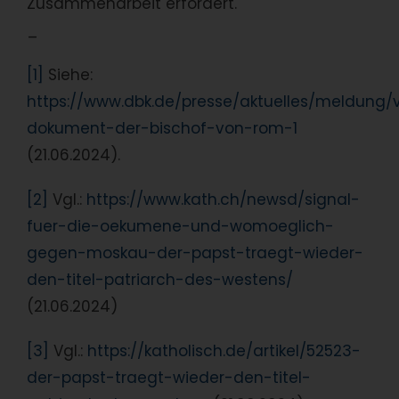
Zusammenarbeit erfordert.
_
[1]
Siehe:
https://www.dbk.de/presse/aktuelles/meldung/
dokument-der-bischof-von-rom-1
(21.06.2024).
[2]
Vgl.:
https://www.kath.ch/newsd/signal-
fuer-die-oekumene-und-womoeglich-
gegen-moskau-der-papst-traegt-wieder-
den-titel-patriarch-des-westens/
(21.06.2024)
[3]
Vgl.:
https://katholisch.de/artikel/52523-
der-papst-traegt-wieder-den-titel-