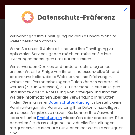
Zum
Facebook
X
Instagram
YouTube
Spotify
Telegram
LinkedIn
SoundCloud
Mit di
Inhalt
Datenschutz-Präferenz
springen
Wir benötigen Ihre Einwilligung, bevor Sie unsere Website
weiter besuchen können.
Wenn Sie unter 16 Jahre alt sind und Ihre Einwilligung zu
optionalen Services geben möchten, müssen Sie Ihre
Erziehungsberechtigten um Erlaubnis bitten.
Wir verwenden Cookies und andere Technologien auf
unserer Website. Einige von ihnen sind essenziell, während
andere uns helfen, diese Website und Ihre Erfahrung zu
Zurück
Vor
verbessern.
Personenbezogene Daten können verarbeitet
werden (z. B. IP-Adressen), z. B. für personalisierte Anzeigen
und Inhalte oder die Messung von Anzeigen und Inhalten.
Weitere Informationen über die Verwendung Ihrer Daten
finden Sie in unserer
Datenschutzerklärung
.
Es besteht keine
Die Rolle des Bischofs von Rom
Verpflichtung, in die Verarbeitung Ihrer Daten einzuwilligen,
um dieses Angebot zu nutzen.
Sie können Ihre Auswahl
25. Juni 2024
jederzeit unter
|
Einstellungen
Allgemein
,
Ökumene
widerrufen oder anpassen.
Bitte
beachten Sie, dass aufgrund individueller Einstellungen
möglicherweise nicht alle Funktionen der Website verfügbar
sind.