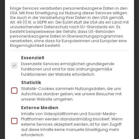
Einige Services verarbeiten personenbezogene Daten in den
USA. Mit Ihrer Einwilligung zur Nutzung dieser Services willigen
Sie auch in die Verarbeitung Ihrer Daten in den USA gemäß
Die Rolle des Bischofs von Rom
Art. 49 (1) lit. a GDPR ein. Der EuGH stuft die USA als ein Land mit
unzureichendem Datenschutz nach EU-Standards ein. Es
und
besteht beispielsweise die Gefahr, dass US-Behörden
personenbezogene Daten in Überwachungsprogrammen
die Wiederaufnahme des Titels
verarbeiten, ohne dass für Europäerinnen und Europäer eine
Klagemöglichkeit besteht.
„Patriarch des Westens“
Es folgt eine Liste der Service-Gruppen, für die
Essenziell
Essenzielle Services ermöglichen grundlegende
Ein kritischer Blick
Funktionen und sind für das ordnungsgemäße
auf aktuelle Entwicklungen
Funktionieren der Website erforderlich.
Statistik
Im Zuge der Veröffentlichung des neuen
Statistik-Cookies sammeln Nutzungsdaten, die uns
Aufschluss darüber geben, wie unsere Besucher mit
vatikanischen Dokuments „Der Bischof von
unserer Website umgehen.
Rom“ und der Entscheidung von Papst
Externe Medien
Inhalte von Videoplattformen und Social-Media-
Franziskus, den Titel „Patriarch des
Plattformen werden standardmäßig blockiert. Wenn
externe Services akzeptiert werden, ist für den Zugriff
Westens“ wieder anzunehmen, sind in der
auf diese Inhalte keine manuelle Einwilligung mehr
christlichen Welt bedeutende Diskussionen
erforderlich.