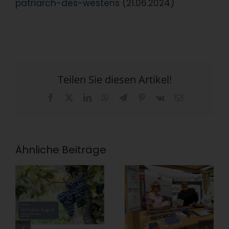
patriarch-des-westens
(21.06.2024)
Teilen Sie diesen Artikel!
Facebook
X
LinkedIn
WhatsApp
Telegram
Pinterest
Vk
E-
Mail
Ähnliche Beiträge