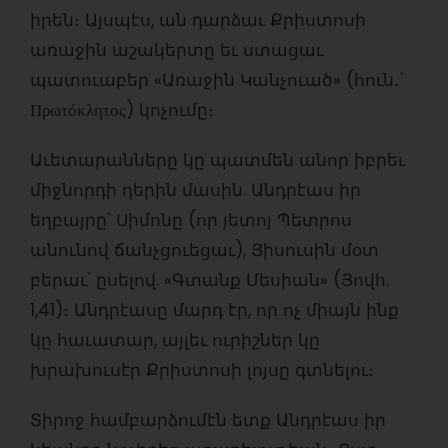
իրեն։ Այսպէս, ան դարձաւ Քրիստոսի
առաջին աշակերտը եւ ստացաւ
պատուաբեր «Առաջին Կանչուած» (հուն․՝
Πρωτόκλητος) կոչումը։
Աւետարանները կը պատմեն անոր իբրեւ
միջնորդի դերին մասին. Անդրէաս իր
եղբայրը՝ Սիմոնը (որ յետոյ Պետրոս
անունով ճանչցուեցաւ), Յիսուսին մօտ
բերաւ՝ ըսելով. «Գտանք Մեսիան» (Յովհ.
1,41)։ Անդրէասը մարդ էր, որ ոչ միայն ինք
կը հաւատար, այլեւ ուրիշներ կը
խրախուսէր Քրիստոսի լոյսը գտնելու։
Տիրոջ համբարձումէն ետք Անդրէաս իր