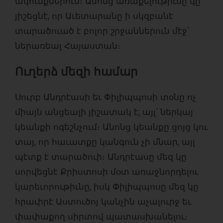
ակունքներուն։ Անոնց առաքելութիւնը կը
յիշեցնէ, որ Աւետարանը ի սկզբանէ
տարածուած է բոլոր շրջաններուն մէջ՝
ներառեալ Հայաստան։
Ուղերձ մեզի համար
Սուրբ Անդրէասի եւ Փիլիպպոսի տօնը ոչ
միայն անցեալի յիշատակ է, այլ՝ ներկայ
կեանքի ոգեշնչում։ Անոնց կեանքը ցոյց կու
տայ, որ հաւատքը կանգուն չի մնար, այլ
պէտք է տարածուի։ Անդրէասը մեզ կը
սորվեցնէ Քրիստոսի մօտ առաջնորդելու
կարեւորութիւնը, իսկ Փիլիպպոսը մեզ կը
հրաւիրէ Աստուծոյ կանչին աչալուրջ եւ
փափաքող սիրտով պատասխանելու։