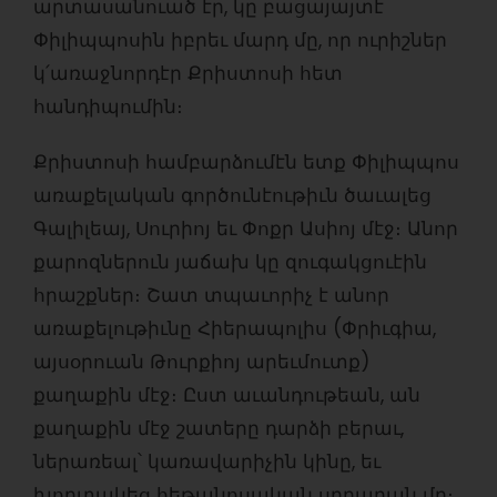
արտասանուած էր, կը բացայայտէ
Փիլիպպոսին իբրեւ մարդ մը, որ ուրիշներ
կ՛առաջնորդէր Քրիստոսի հետ
հանդիպումին։
Քրիստոսի համբարձումէն ետք Փիլիպպոս
առաքելական գործունէութիւն ծաւալեց
Գալիլեայ, Սուրիոյ եւ Փոքր Ասիոյ մէջ։ Անոր
քարոզներուն յաճախ կը զուգակցուէին
հրաշքներ։ Շատ տպաւորիչ է անոր
առաքելութիւնը Հիերապոլիս (Փրիւգիա,
այսօրուան Թուրքիոյ արեւմուտք)
քաղաքին մէջ։ Ըստ աւանդութեան, ան
քաղաքին մէջ շատերը դարձի բերաւ,
ներառեալ՝ կառավարիչին կինը, եւ
խորտակեց հեթանոսական սրբարան մը։