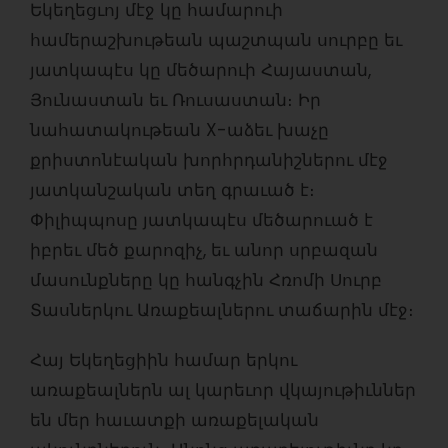
Եկեղեցւոյ մէջ կը համարուի
համերաշխութեան պաշտպան սուրբը եւ
յատկապէս կը մեծարուի Հայաստան,
Յունաստան եւ Ռուսաստան։ Իր
նահատակութեան X-աձեւ խաչը
քրիստոնէական խորհրդանիշներու մէջ
յատկանշական տեղ գրաւած է։
Փիլիպպոսը յատկապէս մեծարուած է
իբրեւ մեծ քարոզիչ, եւ անոր սրբազան
մասունքները կը հանգչին Հռոմի Սուրբ
Տասներկու Առաքեալներու տաճարին մէջ։
Հայ Եկեղեցիին համար երկու
առաքեալներն ալ կարեւոր վկայութիւններ
են մեր հաւատքի առաքելական