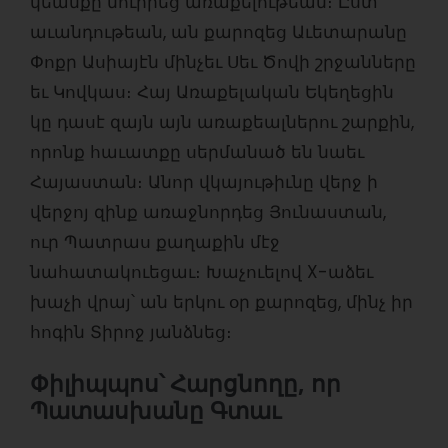
կեանքը նուիրեց առաքելութեան։ Ըստ
աւանդութեան, ան քարոզեց Աւետարանը
Փոքր Ասիայէն մինչեւ Սեւ Ծովի շրջանները
եւ Կովկաս։ Հայ Առաքելական Եկեղեցին
կը դասէ զայն այն առաքեալներու շարքին,
որոնք հաւատքը սերմանած են նաեւ
Հայաստան։ Անոր վկայութիւնը վերջ ի
վերջոյ զինք առաջնորդեց Յունաստան,
ուր Պատրաս քաղաքին մէջ
նահատակուեցաւ։ Խաչուելով X-աձեւ
խաչի վրայ՝ ան երկու օր քարոզեց, մինչ իր
հոգին Տիրոջ յանձնեց։
Փիլիպպոս՝ Հարցնողը, որ
Պատասխանը Գտաւ