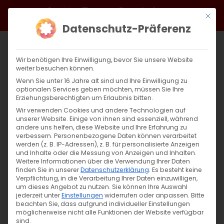
Zum
Facebook
X
Instagram
YouTube
Spotify
Telegram
LinkedIn
SoundCloud
Mit di
Inhalt
Datenschutz-Präferenz
springen
Wir benötigen Ihre Einwilligung, bevor Sie unsere Website
weiter besuchen können.
Wenn Sie unter 16 Jahre alt sind und Ihre Einwilligung zu
optionalen Services geben möchten, müssen Sie Ihre
Erziehungsberechtigten um Erlaubnis bitten.
Wir verwenden Cookies und andere Technologien auf
unserer Website. Einige von ihnen sind essenziell, während
andere uns helfen, diese Website und Ihre Erfahrung zu
Zurück
Vor
verbessern.
Personenbezogene Daten können verarbeitet
werden (z. B. IP-Adressen), z. B. für personalisierte Anzeigen
und Inhalte oder die Messung von Anzeigen und Inhalten.
Weitere Informationen über die Verwendung Ihrer Daten
finden Sie in unserer
Datenschutzerklärung
.
Es besteht keine
Fest der Heiligen Apostel Andreas und
Verpflichtung, in die Verarbeitung Ihrer Daten einzuwilligen,
Philippus
um dieses Angebot zu nutzen.
Sie können Ihre Auswahl
jederzeit unter
Einstellungen
widerrufen oder anpassen.
Bitte
beachten Sie, dass aufgrund individueller Einstellungen
16. November 2024
|
Allgemein
,
Glaubensfragen
möglicherweise nicht alle Funktionen der Website verfügbar
sind.