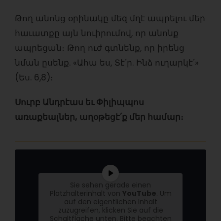
Թող անոնց օրինակը մեզ մղէ ապրելու մեր
հաւատքը այն նուիրումով, որ անոնք
ապրեցան։ Թող ուժ գտնենք, որ իրենց
նման ըսենք. «Ահա ես, Տէ՛ր. Ինձ ուղարկէ՛»
(Ես. 6,8)։
Սուրբ Անդրէաս եւ Փիլիպպոս
առաքեալներ, աղօթեցէ՛ք մեր համար։
Sie sehen gerade einen
Platzhalterinhalt von
YouTube
. Um
auf den eigentlichen Inhalt
zuzugreifen, klicken Sie auf die
Schaltfläche unten. Bitte beachten