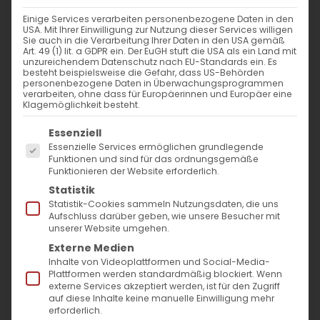
Einige Services verarbeiten personenbezogene Daten in den
USA. Mit Ihrer Einwilligung zur Nutzung dieser Services willigen
Sie auch in die Verarbeitung Ihrer Daten in den USA gemäß
Fest der Heiligen Apostel
Art. 49 (1) lit. a GDPR ein. Der EuGH stuft die USA als ein Land mit
unzureichendem Datenschutz nach EU-Standards ein. Es
Andreas und Philippus
besteht beispielsweise die Gefahr, dass US-Behörden
personenbezogene Daten in Überwachungsprogrammen
verarbeiten, ohne dass für Europäerinnen und Europäer eine
Klagemöglichkeit besteht.
„Komm und sieh!“ –
Es folgt eine Liste der Service-Gruppen, für die
Zwei Leben im Dienst des Evangeliums
Essenziell
Essenzielle Services ermöglichen grundlegende
Funktionen und sind für das ordnungsgemäße
Am heutigen Festtag ehrt die Armenische
Funktionieren der Website erforderlich.
Statistik
Apostolische Kirche zwei Säulen der frühen
Statistik-Cookies sammeln Nutzungsdaten, die uns
Kirche: die heiligen Apostel Andreas und
Aufschluss darüber geben, wie unsere Besucher mit
unserer Website umgehen.
Philippus. Diese Männer, die von Christus
Externe Medien
selbst berufen wurden, prägten die
Inhalte von Videoplattformen und Social-Media-
Plattformen werden standardmäßig blockiert. Wenn
Ausbreitung des christlichen Glaubens und
externe Services akzeptiert werden, ist für den Zugriff
hinterließen ein Erbe, das bis heute die
auf diese Inhalte keine manuelle Einwilligung mehr
erforderlich.