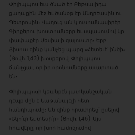
Փիլիպպոս եւս ծնած էր Բեթսայիդա
քաղաքին մէջ եւ ծանօթ էր Անդրէասին ու
Պետրոսին։ Վաղուց ան կ’ուսումնասիրէր
Գիրքերու խոստումները եւ սպասումով կը
փափաքէր Մեսիայի գալուստը։ Երբ
Յիսուս զինք կանչեց պարզ «Հետեւէ՛ ինծի»
(Յովհ. 1,43) խօսքերով, Փիլիպպոս
ճանչցաւ, որ իր որոնումները աւարտած
են։
Փիլիպպոսի կեանքէն յատկանշական
դէպք մըն է Նաթանայէլի հետ
հանդիպումը։ Ան զինք հրաւիրեց՝ ըսելով.
«Եկո՛ւր եւ տեսի՛ր» (Յովհ. 1,46): Այս
հրավէրը, որ խոր համոզումով