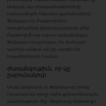
Սակայն, այս իրադարձութիւնները
հարուածեցին հեթանոս քահանաները։
Փիլիպպոս եւ Բարթողիմէոս
առաքեալները ձերբակալուեցան. մինչ
Բարթողիմէոսը ազատ արձակուեցաւ,
Փիլիպպոս խաչուեցաւ։ Իր մահուան
պահուն անգամ ան կը աղօթէր իր
հալածիչներուն համար։
Ժառանգութիւն, որ կը
շարունակուի
Սուրբ Անդրէասն ու Փիլիպպոսը իրենց
հաստատուն տեղը ունին քրիստոնէական
աւանդութեան մէջ։ Անդրէասը Օրթոտոքս