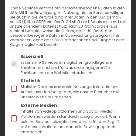
GEDENKTAG DER HEILIGEN PRIESTER VON
Einige Services verarbeiten personenbezogene Daten in den
USA. Mit Ihrer Einwilligung zur Nutzung dieser Services willigen
GEVOND
Sie auch in die Verarbeitung Ihrer Daten in den USA gemäß
Art. 49 (1) lit. a GDPR ein. Der EuGH stuft die USA als ein Land mit
unzureichendem Datenschutz nach EU-Standards ein. Es
besteht beispielsweise die Gefahr, dass US-Behörden
Der Gedenktag der Heiligen Priester
personenbezogene Daten in Überwachungsprogrammen
verarbeiten, ohne dass für Europäerinnen und Europäer eine
Ghevontianz wird dieses Jahr am 6. Februar
Klagemöglichkeit besteht.
begangen. Diese waren Märtyrer, die im 14.
Es folgt eine Liste der Service-Gruppen, für die
Essenziell
Jahrhundert in Armenien lebten.
Essenzielle Services ermöglichen grundlegende
Funktionen und sind für das ordnungsgemäße
Funktionieren der Website erforderlich.
Die Heiligen Priester Ghevontianz werden als
Statistik
Märtyrer und Zeugen des christlichen
Statistik-Cookies sammeln Nutzungsdaten, die uns
Aufschluss darüber geben, wie unsere Besucher mit
Glaubens verehrt. Ihr Gedenktag ist ein
unserer Website umgehen.
wichtiger Feiertag in der armenischen
Externe Medien
Kirche, an dem Gläubige ihre Hingabe zum
Inhalte von Videoplattformen und Social-Media-
Plattformen werden standardmäßig blockiert. Wenn
Glauben und ihren Mut ehren. Es werden
externe Services akzeptiert werden, ist für den Zugriff
auf diese Inhalte keine manuelle Einwilligung mehr
Gottesdienste abgehalten und die
erforderlich.