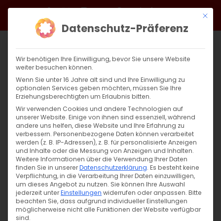
Zum
Facebook
X
Instagram
YouTube
Spotify
Telegram
LinkedIn
SoundCloud
Mit di
Inhalt
Datenschutz-Präferenz
springen
Wir benötigen Ihre Einwilligung, bevor Sie unsere Website
weiter besuchen können.
Wenn Sie unter 16 Jahre alt sind und Ihre Einwilligung zu
optionalen Services geben möchten, müssen Sie Ihre
Erziehungsberechtigten um Erlaubnis bitten.
Wir verwenden Cookies und andere Technologien auf
unserer Website. Einige von ihnen sind essenziell, während
andere uns helfen, diese Website und Ihre Erfahrung zu
Zurück
Vor
verbessern.
Personenbezogene Daten können verarbeitet
werden (z. B. IP-Adressen), z. B. für personalisierte Anzeigen
und Inhalte oder die Messung von Anzeigen und Inhalten.
Weitere Informationen über die Verwendung Ihrer Daten
finden Sie in unserer
Datenschutzerklärung
.
Es besteht keine
Gedenktag der Hl. Ghevond und seiner
Verpflichtung, in die Verarbeitung Ihrer Daten einzuwilligen,
Komplitzen
um dieses Angebot zu nutzen.
Sie können Ihre Auswahl
jederzeit unter
Einstellungen
widerrufen oder anpassen.
Bitte
beachten Sie, dass aufgrund individueller Einstellungen
6. Februar 2024
|
Glaubensfragen
möglicherweise nicht alle Funktionen der Website verfügbar
sind.