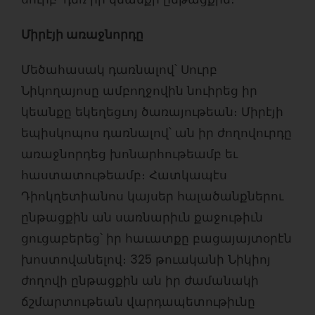
Միրէյի առաջնորդը
Մեծահասակ դառնալով՝ Սուրբ
Նիկողայոսը ամբողջովին նուիրեց իր
կեանքը եկեղեցւոյ ծառայութեան։ Միրէյի
եպիսկոպոս դառնալով՝ ան իր ժողովուրդը
առաջնորդեց խոնարհութեամբ եւ
հաստատութեամբ։ Հատկապէս
Դիոկղետիանոս կայսեր հալածանքներու
ընթացքին ան սառնարիւն քաջութիւն
ցուցաբերեց՝ իր հաւատքը բացայայտօրէն
խոստովանելով։ 325 թուականի Նիկիոյ
ժողովի ընթացքին ան իր ժամանակի
ճշմարտութեան վարդապետութիւնը