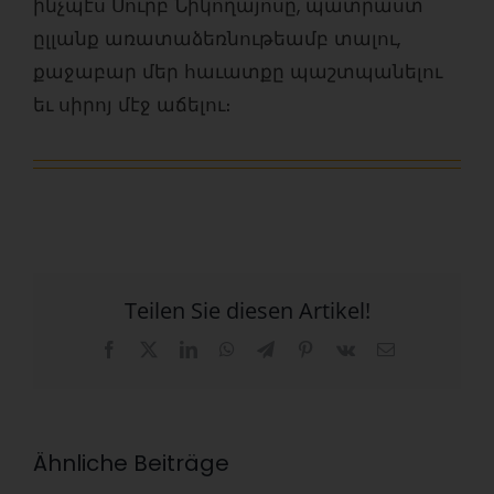
ինչպէս Սուրբ Նիկողայոսը, պատրաստ
ըլլանք առատաձեռնութեամբ տալու,
քաջաբար մեր հաւատքը պաշտպանելու
եւ սիրոյ մէջ աճելու։
Teilen Sie diesen Artikel!
Facebook
X
LinkedIn
WhatsApp
Telegram
Pinterest
Vk
E-
Mail
Ähnliche Beiträge