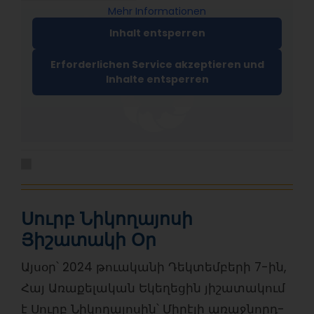
Mehr Informationen
Inhalt entsperren
Erforderlichen Service akzeptieren und
Inhalte entsperren
Սուրբ Նիկողայոսի
Յիշատակի Օր
Այսօր՝ 2024 թուականի Դեկտեմբերի 7-ին,
Հայ Առաքելական Եկեղեցին յիշատակում
է Սուրբ Նիկողայոսին՝ Միրէյի առաջնորդ-