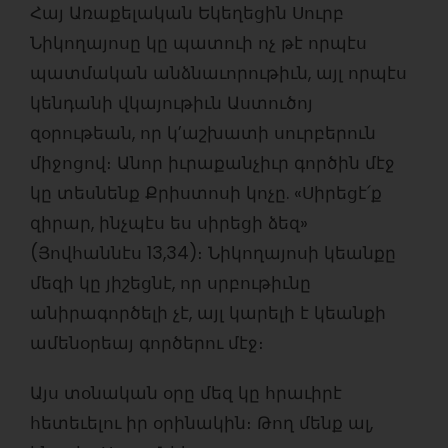
Հայ Առաքելական Եկեղեցին Սուրբ
Նիկողայոսը կը պատուի ոչ թէ որպէս
պատմական անձնաւորութիւն, այլ որպէս
կենդանի վկայութիւն Աստուծոյ
զօրութեան, որ կ’աշխատի սուրբերուն
միջոցով։ Անոր իւրաքանչիւր գործին մէջ
կը տեսնենք Քրիստոսի կոչը. «Սիրեցէ՛ք
զիրար, ինչպէս ես սիրեցի ձեզ»
(Յովհաննէս 13,34)։ Նիկողայոսի կեանքը
մեզի կը յիշեցնէ, որ սրբութիւնը
անիրագործելի չէ, այլ կարելի է կեանքի
ամենօրեայ գործերու մէջ։
Այս տօնական օրը մեզ կը հրաւիրէ
հետեւելու իր օրինակին։ Թող մենք ալ,