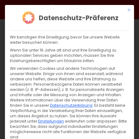
Zum
Facebook
X
Instagram
YouTube
Spotify
Telegram
LinkedIn
SoundCloud
Mit di
Inhalt
Datenschutz-Präferenz
springen
Wir benötigen Ihre Einwilligung, bevor Sie unsere Website
weiter besuchen können.
Wenn Sie unter 16 Jahre alt sind und Ihre Einwilligung zu
optionalen Services geben möchten, müssen Sie Ihre
Erziehungsberechtigten um Erlaubnis bitten.
Wir verwenden Cookies und andere Technologien auf
unserer Website. Einige von ihnen sind essenziell, während
andere uns helfen, diese Website und Ihre Erfahrung zu
Zurück
Vor
verbessern.
Personenbezogene Daten können verarbeitet
werden (z. B. IP-Adressen), z. B. für personalisierte Anzeigen
und Inhalte oder die Messung von Anzeigen und Inhalten.
Weitere Informationen über die Verwendung Ihrer Daten
finden Sie in unserer
Datenschutzerklärung
.
Es besteht keine
Gedenktag des Hl. Nikolaus
Verpflichtung, in die Verarbeitung Ihrer Daten einzuwilligen,
um dieses Angebot zu nutzen.
Sie können Ihre Auswahl
7. Dezember 2024
jederzeit unter
Einstellungen
|
Allgemein
widerrufen oder anpassen.
,
Glaubensfragen
Bitte
beachten Sie, dass aufgrund individueller Einstellungen
möglicherweise nicht alle Funktionen der Website verfügbar
sind.