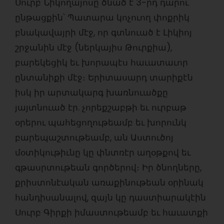
Սուրբ Նիկողայոսը ծնած է 3-րդ դարու
ընթացքին՝ Պատարա կոչուող փոքրիկ
բնակավայրի մէջ, որ գտնուած է Լիկիոյ
շրջանին մէջ (ներկայիս Թուրքիա),
բարեկեցիկ եւ խորապէս հաւատաւոր
ընտանիքի մէջ։ Երիտասարդ տարիքէն
իսկ իր արտակարգ խառնուածքը
յայտնուած էր. չորեքշաբթի եւ ուրբաթ
օրերու պահեցողութեամբ եւ խորունկ
բարեպաշտութեամբ, ան Աստուծոյ
մօտիկութիւնը կը փնտռէր աղօթքով եւ
գթասրտութեան գործերով։ Իր ծնողները,
քրիստոնէական առաքինութեան օրինակ
հանդիսանալով, զայն կը դաստիարակէին
Սուրբ Գիրքի իմաստութեամբ եւ հաւատքի