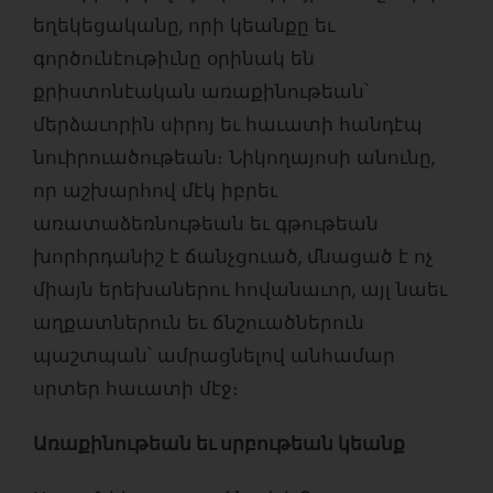
եղեկեցականը, որի կեանքը եւ
գործունէութիւնը օրինակ են
քրիստոնէական առաքինութեան՝
մերձաւորին սիրոյ եւ հաւատի հանդէպ
նուիրուածութեան։ Նիկողայոսի անունը,
որ աշխարհով մէկ իբրեւ
առատաձեռնութեան եւ գթութեան
խորհրդանիշ է ճանչցուած, մնացած է ոչ
միայն երեխաներու հովանաւոր, այլ նաեւ
աղքատներուն եւ ճնշուածներուն
պաշտպան՝ ամրացնելով անհամար
սրտեր հաւատի մէջ։
Առաքինութեան եւ սրբութեան կեանք