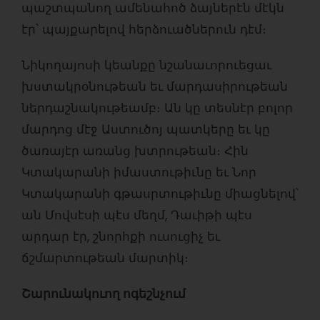
պաշտպանող ամենահոծ ձայներէն մէկն
էր՝ պայքարելով հերձուածներուն դէմ։
Նիկողայոսի կեանքը նշանաւորուեցաւ
խստակրօնութեան եւ մարդասիրութեան
ներդաշնակութեամբ։ Ան կը տեսնէր բոլոր
մարդոց մէջ Աստուծոյ պատկերը եւ կը
ծառայէր առանց խտրութեան։ Հին
Կտակարանի իմաստութիւնը եւ Նոր
Կտակարանի գթասրտութիւնը միացնելով՝
ան Մովսէսի պէս մեղմ, Դաւիթի պէս
արդար էր, շնորհքի ուսուցիչ եւ
ճշմարտութեան մարտիկ։
Շարունակուող ոգեշնչում