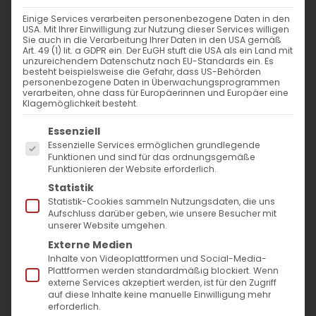
Einige Services verarbeiten personenbezogene Daten in den
Gedenktag des Hl. Nikolaus
USA. Mit Ihrer Einwilligung zur Nutzung dieser Services willigen
Sie auch in die Verarbeitung Ihrer Daten in den USA gemäß
Art. 49 (1) lit. a GDPR ein. Der EuGH stuft die USA als ein Land mit
Heute, am 07.12.2024, gedenkt die
unzureichendem Datenschutz nach EU-Standards ein. Es
besteht beispielsweise die Gefahr, dass US-Behörden
Armenische Apostolische Kirche des heiligen
personenbezogene Daten in Überwachungsprogrammen
verarbeiten, ohne dass für Europäerinnen und Europäer eine
Nikolaus, Erzbischof von Myra, dessen Leben
Klagemöglichkeit besteht.
und Wirken ein Vorbild für die christliche
Es folgt eine Liste der Service-Gruppen, für die
Essenziell
Tugend der Nächstenliebe und der Treue
Essenzielle Services ermöglichen grundlegende
Funktionen und sind für das ordnungsgemäße
zum Glauben ist. Nikolaus, ein Name, der
Funktionieren der Website erforderlich.
weltweit als Synonym für Großherzigkeit und
Statistik
Statistik-Cookies sammeln Nutzungsdaten, die uns
Barmherzigkeit bekannt ist, bleibt nicht nur
Aufschluss darüber geben, wie unsere Besucher mit
unserer Website umgehen.
ein Schutzpatron für Kinder, sondern auch ein
Externe Medien
Verteidiger der Armen und Unterdrückten, der
Inhalte von Videoplattformen und Social-Media-
unzählige Herzen im Glauben stärkt.
Plattformen werden standardmäßig blockiert. Wenn
externe Services akzeptiert werden, ist für den Zugriff
auf diese Inhalte keine manuelle Einwilligung mehr
Ein Leben der Tugend und der
erforderlich.