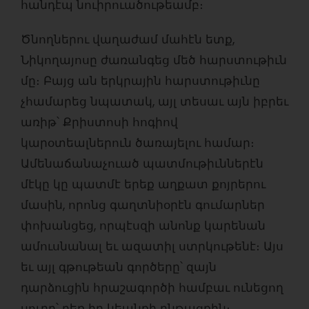
հանդէպ նուիրուածութեամբ։
Ծնողներու վաղաժամ մահէն ետք,
Նիկողայոսը ժառանգեց մեծ հարստութիւն
մը։ Բայց ան երկրային հարստութիւնը
չհամարեց նպատակ, այլ տեսաւ այն իբրեւ
առիթ՝ Քրիստոսի հոգիով
կարօտեալներուն ծառայելու համար։
Ամենաճանաչուած պատմութիւններէն
մէկը կը պատմէ երեք աղքատ քոյրերու
մասին, որոնց գաղտնիօրէն գումարներ
փոխանցեց, որպէսզի անոնք կարենան
ամուսնանալ եւ ազատիլ ստրկութենէ։ Այս
եւ այլ գթութեան գործերը՝ զայն
դարձուցին հրաշագործի համբաւ ունեցող
սուրբ՝ դեռ իր կեանքի ընթացքին։