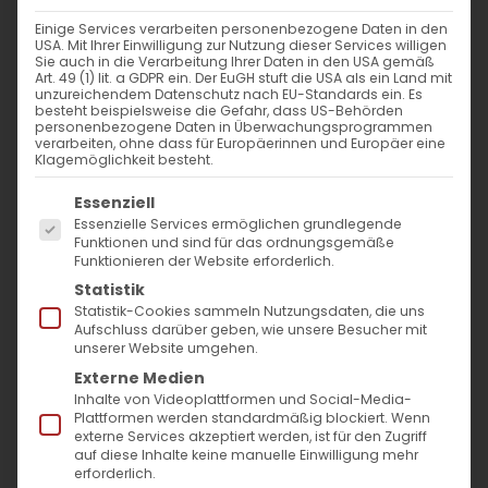
Einige Services verarbeiten personenbezogene Daten in den
USA. Mit Ihrer Einwilligung zur Nutzung dieser Services willigen
Sie auch in die Verarbeitung Ihrer Daten in den USA gemäß
Audioversion des Beitrags
Art. 49 (1) lit. a GDPR ein. Der EuGH stuft die USA als ein Land mit
unzureichendem Datenschutz nach EU-Standards ein. Es
besteht beispielsweise die Gefahr, dass US-Behörden
personenbezogene Daten in Überwachungsprogrammen
verarbeiten, ohne dass für Europäerinnen und Europäer eine
Klagemöglichkeit besteht.
Es folgt eine Liste der Service-Gruppen, für die
Essenziell
Essenzielle Services ermöglichen grundlegende
Funktionen und sind für das ordnungsgemäße
Funktionieren der Website erforderlich.
Statistik
Die Salbung Jesu im Haus
Statistik-Cookies sammeln Nutzungsdaten, die uns
Aufschluss darüber geben, wie unsere Besucher mit
Simons des Aussätzigen
unserer Website umgehen.
Externe Medien
Als Jesus in Betanien im Haus
Inhalte von Videoplattformen und Social-Media-
Plattformen werden standardmäßig blockiert. Wenn
Simons des Aussätzigen zu
externe Services akzeptiert werden, ist für den Zugriff
Tisch war, kam eine Frau mit
auf diese Inhalte keine manuelle Einwilligung mehr
erforderlich.