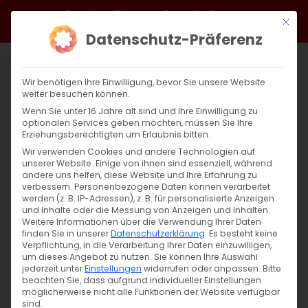
Zum
Facebook
X
Instagram
YouTube
Spotify
Telegram
LinkedIn
SoundCloud
Mit di
Inhalt
Datenschutz-Präferenz
springen
Wir benötigen Ihre Einwilligung, bevor Sie unsere Website
weiter besuchen können.
Wenn Sie unter 16 Jahre alt sind und Ihre Einwilligung zu
optionalen Services geben möchten, müssen Sie Ihre
Erziehungsberechtigten um Erlaubnis bitten.
Wir verwenden Cookies und andere Technologien auf
unserer Website. Einige von ihnen sind essenziell, während
andere uns helfen, diese Website und Ihre Erfahrung zu
Zurück
Vor
verbessern.
Personenbezogene Daten können verarbeitet
werden (z. B. IP-Adressen), z. B. für personalisierte Anzeigen
und Inhalte oder die Messung von Anzeigen und Inhalten.
Weitere Informationen über die Verwendung Ihrer Daten
finden Sie in unserer
Datenschutzerklärung
.
Es besteht keine
Das kostbarste Opfer
Verpflichtung, in die Verarbeitung Ihrer Daten einzuwilligen,
um dieses Angebot zu nutzen.
Sie können Ihre Auswahl
16. April 2025
jederzeit unter
|
Einstellungen
Glaubensfragen
widerrufen oder anpassen.
Bitte
beachten Sie, dass aufgrund individueller Einstellungen
möglicherweise nicht alle Funktionen der Website verfügbar
sind.