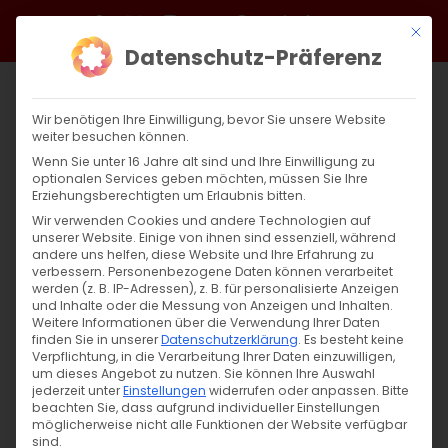
Zum
Facebook
X
Instagram
YouTube
Spotify
Telegram
LinkedIn
SoundCloud
Mit di
Inhalt
Datenschutz-Präferenz
springen
Wir benötigen Ihre Einwilligung, bevor Sie unsere Website
weiter besuchen können.
Wenn Sie unter 16 Jahre alt sind und Ihre Einwilligung zu
optionalen Services geben möchten, müssen Sie Ihre
Erziehungsberechtigten um Erlaubnis bitten.
Wir verwenden Cookies und andere Technologien auf
unserer Website. Einige von ihnen sind essenziell, während
andere uns helfen, diese Website und Ihre Erfahrung zu
Zurück
Vor
verbessern.
Personenbezogene Daten können verarbeitet
werden (z. B. IP-Adressen), z. B. für personalisierte Anzeigen
und Inhalte oder die Messung von Anzeigen und Inhalten.
Weitere Informationen über die Verwendung Ihrer Daten
finden Sie in unserer
Datenschutzerklärung
.
Es besteht keine
Der Hl. Antonios der Große
Verpflichtung, in die Verarbeitung Ihrer Daten einzuwilligen,
um dieses Angebot zu nutzen.
Sie können Ihre Auswahl
18. Januar 2025
jederzeit unter
Einstellungen
|
Glaubensfragen
widerrufen oder anpassen.
Bitte
beachten Sie, dass aufgrund individueller Einstellungen
möglicherweise nicht alle Funktionen der Website verfügbar
sind.