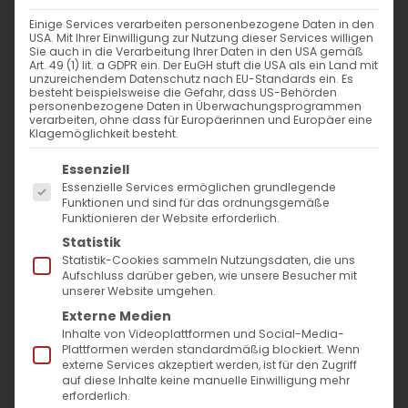
Einige Services verarbeiten personenbezogene Daten in den
Der Hl. Antonios der Große
USA. Mit Ihrer Einwilligung zur Nutzung dieser Services willigen
Sie auch in die Verarbeitung Ihrer Daten in den USA gemäß
Art. 49 (1) lit. a GDPR ein. Der EuGH stuft die USA als ein Land mit
Wegweiser der christlichen
unzureichendem Datenschutz nach EU-Standards ein. Es
besteht beispielsweise die Gefahr, dass US-Behörden
Askese und Vater des
personenbezogene Daten in Überwachungsprogrammen
verarbeiten, ohne dass für Europäerinnen und Europäer eine
Mönchtums
Klagemöglichkeit besteht.
Es folgt eine Liste der Service-Gruppen, für die
Essenziell
Heute gedenkt die Armenische Kirche eines
Essenzielle Services ermöglichen grundlegende
Mannes, dessen Leben und Wirken die
Funktionen und sind für das ordnungsgemäße
Funktionieren der Website erforderlich.
Grundlagen der christlichen Askese prägten
Statistik
und Generationen von Gläubigen
Statistik-Cookies sammeln Nutzungsdaten, die uns
Aufschluss darüber geben, wie unsere Besucher mit
inspirierten: des Hl. Antonios des Großen.
unserer Website umgehen.
Seine Lebensgeschichte, seine Visionen und
Externe Medien
Inhalte von Videoplattformen und Social-Media-
seine unerschütterliche Hingabe an Gott
Plattformen werden standardmäßig blockiert. Wenn
externe Services akzeptiert werden, ist für den Zugriff
machen ihn zu einer der leuchtendsten
auf diese Inhalte keine manuelle Einwilligung mehr
Gestalten der frühchristlichen Geschichte.
erforderlich.