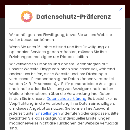
Zum
Facebook
X
Instagram
YouTube
Spotify
Telegram
LinkedIn
SoundCloud
Mit di
Inhalt
Datenschutz-Präferenz
springen
Wir benötigen Ihre Einwilligung, bevor Sie unsere Website
weiter besuchen können.
Wenn Sie unter 16 Jahre alt sind und Ihre Einwilligung zu
optionalen Services geben möchten, müssen Sie Ihre
Erziehungsberechtigten um Erlaubnis bitten.
Wir verwenden Cookies und andere Technologien auf
unserer Website. Einige von ihnen sind essenziell, während
andere uns helfen, diese Website und Ihre Erfahrung zu
Zurück
Vor
verbessern.
Personenbezogene Daten können verarbeitet
werden (z. B. IP-Adressen), z. B. für personalisierte Anzeigen
und Inhalte oder die Messung von Anzeigen und Inhalten.
Weitere Informationen über die Verwendung Ihrer Daten
finden Sie in unserer
Datenschutzerklärung
.
Es besteht keine
Frohe Ostern!
Verpflichtung, in die Verarbeitung Ihrer Daten einzuwilligen,
um dieses Angebot zu nutzen.
Sie können Ihre Auswahl
20. April 2025
jederzeit unter
|
Einstellungen
Aktuell
,
Unkategorisiert
widerrufen oder anpassen.
Bitte
beachten Sie, dass aufgrund individueller Einstellungen
möglicherweise nicht alle Funktionen der Website verfügbar
sind.