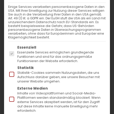
Einige Services verarbeiten personenbezogene Daten in den
USA. Mit Ihrer Einwilligung zur Nutzung dieser Services willigen
Sie auch in die Verarbeitung Ihrer Daten in den USA gemäß
Art. 49 (1) lit. a GDPR ein. Der EuGH stuft die USA als ein Land mit
unzureichendem Datenschutz nach EU-Standards ein. Es
besteht beispielsweise die Gefahr, dass US-Behörden
personenbezogene Daten in Überwachungsprogrammen
verarbeiten, ohne dass für Europäerinnen und Europäer eine
Klagemöglichkeit besteht.
Es folgt eine Liste der Service-Gruppen, für die
Essenziell
Essenzielle Services ermöglichen grundlegende
Funktionen und sind für das ordnungsgemäße
Funktionieren der Website erforderlich.
Statistik
Statistik-Cookies sammeln Nutzungsdaten, die uns
«Քրիստոս Յարեաւ ի մեռելոց»
Aufschluss darüber geben, wie unsere Besucher mit
«Օրհնեալ է Յարութիւնն Քրիստոսի»
unserer Website umgehen.
Externe Medien
CHRISTUS IST AUFERSTANDEN VON DEN TOTEN!
Inhalte von Videoplattformen und Social-Media-
GEPRIESEN SEI DIE AUFERSTEHUNG CHRISTI!
Plattformen werden standardmäßig blockiert. Wenn
externe Services akzeptiert werden, ist für den Zugriff
Liebe Schwestern und Brüder,
auf diese Inhalte keine manuelle Einwilligung mehr
erforderlich.
mit Freude und Hoffnung kommen wir