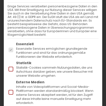
Einige Services verarbeiten personenbezogene Daten in den
Im Fokus: Juli
USA. Mit Ihrer Einwilligung zur Nutzung dieser Services willigen
Sie auch in die Verarbeitung Ihrer Daten in den USA gemäß
Art. 49 (1) lit. a GDPR ein. Der EuGH stuft die USA als ein Land mit
unzureichendem Datenschutz nach EU-Standards ein. Es
besteht beispielsweise die Gefahr, dass US-Behörden
personenbezogene Daten in Überwachungsprogrammen
„Darum: Wenn jemand in
verarbeiten, ohne dass für Europäerinnen und Europäer eine
Klagemöglichkeit besteht.
Christus ist, so ist er eine neue
Es folgt eine Liste der Service-Gruppen, für die
Essenziell
Kreatur; das Alte ist
Essenzielle Services ermöglichen grundlegende
vergangen, siehe, Neues ist
Funktionen und sind für das ordnungsgemäße
Funktionieren der Website erforderlich.
geworden.“ (
2 Kor 5,17
)
Statistik
Statistik-Cookies sammeln Nutzungsdaten, die uns
Aufschluss darüber geben, wie unsere Besucher mit
unserer Website umgehen.
Liebe Gemeindemitglieder,
Externe Medien
liebe Freunde unserer Gemeinde,
Inhalte von Videoplattformen und Social-Media-
Plattformen werden standardmäßig blockiert. Wenn
externe Services akzeptiert werden, ist für den Zugriff
wenn im Juli die Sommerhitze uns ins Freie
auf diese Inhalte keine manuelle Einwilligung mehr
erforderlich.
zieht und am Monatsende die Ferien