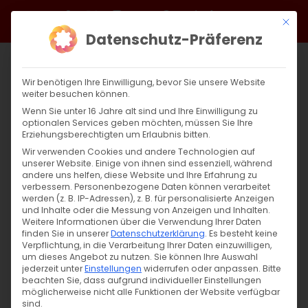
Zum
Facebook
X
Instagram
YouTube
Spotify
Telegram
LinkedIn
SoundCloud
Mit di
Inhalt
Datenschutz-Präferenz
springen
Wir benötigen Ihre Einwilligung, bevor Sie unsere Website
weiter besuchen können.
Wenn Sie unter 16 Jahre alt sind und Ihre Einwilligung zu
optionalen Services geben möchten, müssen Sie Ihre
Erziehungsberechtigten um Erlaubnis bitten.
Wir verwenden Cookies und andere Technologien auf
unserer Website. Einige von ihnen sind essenziell, während
andere uns helfen, diese Website und Ihre Erfahrung zu
Zurück
Vor
verbessern.
Personenbezogene Daten können verarbeitet
werden (z. B. IP-Adressen), z. B. für personalisierte Anzeigen
und Inhalte oder die Messung von Anzeigen und Inhalten.
Weitere Informationen über die Verwendung Ihrer Daten
finden Sie in unserer
Datenschutzerklärung
.
Es besteht keine
Im Fokus – Juli
Verpflichtung, in die Verarbeitung Ihrer Daten einzuwilligen,
um dieses Angebot zu nutzen.
Sie können Ihre Auswahl
1. Juli 2025
jederzeit unter
|
Aktuell
Einstellungen
widerrufen oder anpassen.
Bitte
beachten Sie, dass aufgrund individueller Einstellungen
möglicherweise nicht alle Funktionen der Website verfügbar
sind.