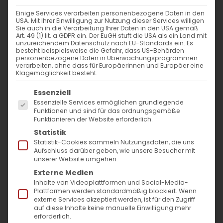
Einige Services verarbeiten personenbezogene Daten in den
Merelots
USA. Mit Ihrer Einwilligung zur Nutzung dieser Services willigen
Sie auch in die Verarbeitung Ihrer Daten in den USA gemäß
Art. 49 (1) lit. a GDPR ein. Der EuGH stuft die USA als ein Land mit
Gedenken an die Entschlafenen
unzureichendem Datenschutz nach EU-Standards ein. Es
besteht beispielsweise die Gefahr, dass US-Behörden
personenbezogene Daten in Überwachungsprogrammen
Während die Welt noch im Glanz des
verarbeiten, ohne dass für Europäerinnen und Europäer eine
Klagemöglichkeit besteht.
Weihnachtsfestes schwelgt, öffnet sich in
Es folgt eine Liste der Service-Gruppen, für die
Essenziell
der Armenischen Kirche ein besonderer
Essenzielle Services ermöglichen grundlegende
Raum für Besinnung und Erinnerung: der
Funktionen und sind für das ordnungsgemäße
Funktionieren der Website erforderlich.
Merelots
, der Gedenktag der Verstorbenen.
Statistik
Dieser Tag, der auf den ersten Tag nach
Statistik-Cookies sammeln Nutzungsdaten, die uns
Aufschluss darüber geben, wie unsere Besucher mit
Weihnachten fällt, erinnert uns daran, dass
unserer Website umgehen.
unsere Liebe und Verbundenheit zu den
Externe Medien
Inhalte von Videoplattformen und Social-Media-
Verstorbenen über die Grenzen von Zeit und
Plattformen werden standardmäßig blockiert. Wenn
externe Services akzeptiert werden, ist für den Zugriff
Raum hinaus bestehen bleibt.
auf diese Inhalte keine manuelle Einwilligung mehr
erforderlich.