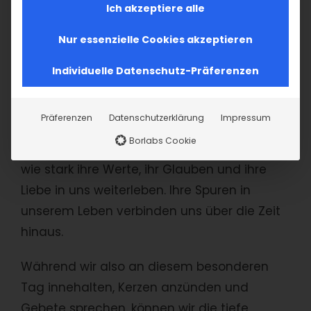
Ich akzeptiere alle
Haltung zum Gedenken zu entwickeln.
Nur essenzielle Cookies akzeptieren
Ein Tag, der Himmel und Erde
verbindet
Individuelle Datenschutz-Präferenzen
Merelots ist nicht nur ein Tag des Verlustes,
Präferenzen
Datenschutzerklärung
Impressum
sondern auch ein Tag der Einheit. Wenn wir
Borlabs Cookie
uns an die Verstorbenen erinnern, spüren wir,
wie stark ihre Werte, ihr Glauben und ihre
Liebe in uns weiterleben. Ihre Spuren in
unserem Leben verbinden uns über die Zeit
hinaus.
Während wir also an diesem besonderen
Tag innehalten, Kerzen anzünden und
Gebete sprechen, können wir die tiefe