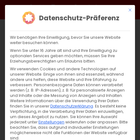
Zum
Facebook
X
Instagram
YouTube
Spotify
Telegram
LinkedIn
SoundCloud
Mit di
Inhalt
Datenschutz-Präferenz
springen
Wir benötigen Ihre Einwilligung, bevor Sie unsere Website
weiter besuchen können.
Wenn Sie unter 16 Jahre alt sind und Ihre Einwilligung zu
optionalen Services geben möchten, müssen Sie Ihre
Erziehungsberechtigten um Erlaubnis bitten.
Wir verwenden Cookies und andere Technologien auf
unserer Website. Einige von ihnen sind essenziell, während
andere uns helfen, diese Website und Ihre Erfahrung zu
Zurück
Vor
verbessern.
Personenbezogene Daten können verarbeitet
werden (z. B. IP-Adressen), z. B. für personalisierte Anzeigen
und Inhalte oder die Messung von Anzeigen und Inhalten.
Weitere Informationen über die Verwendung Ihrer Daten
finden Sie in unserer
Datenschutzerklärung
.
Es besteht keine
Merelots am ersten Weihnachtstag
Verpflichtung, in die Verarbeitung Ihrer Daten einzuwilligen,
um dieses Angebot zu nutzen.
Sie können Ihre Auswahl
7. Januar 2025
jederzeit unter
Einstellungen
|
Glaubensfragen
widerrufen oder anpassen.
Bitte
beachten Sie, dass aufgrund individueller Einstellungen
möglicherweise nicht alle Funktionen der Website verfügbar
sind.