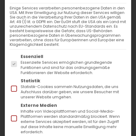
Einige Services verarbeiten personenbezogene Daten in den
Merelots
USA. Mit Ihrer Einwilligung zur Nutzung dieser Services willigen
Sie auch in die Verarbeitung Ihrer Daten in den USA gemäß
Art. 49 (1) lit. a GDPR ein. Der EuGH stuft die USA als ein Land mit
Gedenken an die Entschlafenen
unzureichendem Datenschutz nach EU-Standards ein. Es
besteht beispielsweise die Gefahr, dass US-Behörden
personenbezogene Daten in Überwachungsprogrammen
Während die Welt noch im Glanz des
verarbeiten, ohne dass für Europäerinnen und Europäer eine
Klagemöglichkeit besteht.
Weihnachtsfestes schwelgt, öffnet sich in
Es folgt eine Liste der Service-Gruppen, für die
Essenziell
der Armenischen Kirche ein besonderer
Essenzielle Services ermöglichen grundlegende
Raum für Besinnung und Erinnerung: der
Funktionen und sind für das ordnungsgemäße
Funktionieren der Website erforderlich.
Merelots
, der Gedenktag der Verstorbenen.
Statistik
Dieser Tag, der auf den ersten Tag nach
Statistik-Cookies sammeln Nutzungsdaten, die uns
Aufschluss darüber geben, wie unsere Besucher mit
Weihnachten fällt, erinnert uns daran, dass
unserer Website umgehen.
unsere Liebe und Verbundenheit zu den
Externe Medien
Inhalte von Videoplattformen und Social-Media-
Verstorbenen über die Grenzen von Zeit und
Plattformen werden standardmäßig blockiert. Wenn
externe Services akzeptiert werden, ist für den Zugriff
Raum hinaus bestehen bleibt.
auf diese Inhalte keine manuelle Einwilligung mehr
erforderlich.