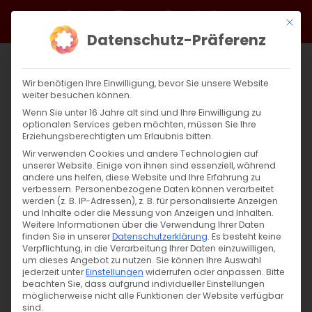
Zum
Facebook
X
Instagram
YouTube
Spotify
Telegram
LinkedIn
SoundCloud
Mit di
Inhalt
Datenschutz-Präferenz
springen
Wir benötigen Ihre Einwilligung, bevor Sie unsere Website
weiter besuchen können.
Wenn Sie unter 16 Jahre alt sind und Ihre Einwilligung zu
optionalen Services geben möchten, müssen Sie Ihre
Erziehungsberechtigten um Erlaubnis bitten.
Wir verwenden Cookies und andere Technologien auf
unserer Website. Einige von ihnen sind essenziell, während
andere uns helfen, diese Website und Ihre Erfahrung zu
Zurück
Vor
verbessern.
Personenbezogene Daten können verarbeitet
werden (z. B. IP-Adressen), z. B. für personalisierte Anzeigen
und Inhalte oder die Messung von Anzeigen und Inhalten.
Weitere Informationen über die Verwendung Ihrer Daten
finden Sie in unserer
Datenschutzerklärung
.
Es besteht keine
Merelots am ersten Weihnachtstag
Verpflichtung, in die Verarbeitung Ihrer Daten einzuwilligen,
um dieses Angebot zu nutzen.
Sie können Ihre Auswahl
7. Januar 2025
jederzeit unter
Einstellungen
|
Glaubensfragen
widerrufen oder anpassen.
Bitte
beachten Sie, dass aufgrund individueller Einstellungen
möglicherweise nicht alle Funktionen der Website verfügbar
sind.