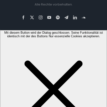
Alle Rechte vorbehalten.
Facebook
X
Instagram
YouTube
Spotify
Telegram
LinkedIn
SoundCloud
Mit diesem Button wird der Dialog geschlossen. Seine Funktionalität ist
identisch mit der des Buttons Nur essenzielle Cookies akzeptieren.