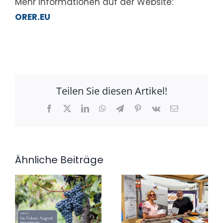
Mehr Informationen auf der Website:
ORER.EU
Teilen Sie diesen Artikel!
Facebook
X
LinkedIn
WhatsApp
Telegram
Pinterest
Vk
E-
Mail
Ähnliche Beiträge