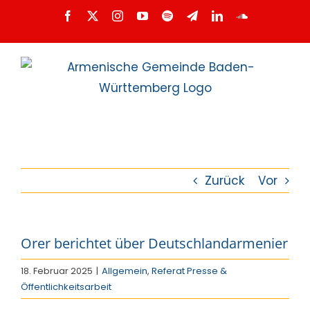
Zum
Facebook
X
Instagram
YouTube
Spotify
Telegram
LinkedIn
SoundCloud
Inhalt
springen
Zurück
Vor
Orer berichtet über Deutschlandarmenier
18. Februar 2025
|
Allgemein
,
Referat Presse &
Öffentlichkeitsarbeit