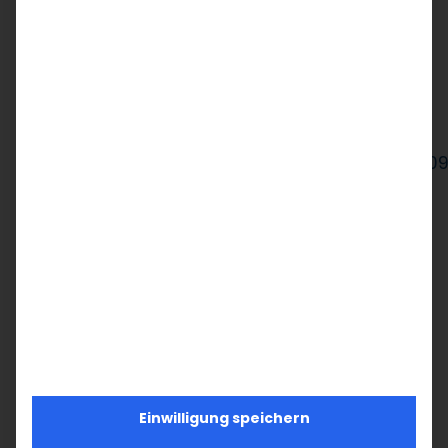
zum Ort einer besonderen musikalischen
Begegnung – zwischen Vergangenheit und
Gegenwart, Ost und West, Gefühl und Geist.
https://www.facebook.com/reel/18712395371010
Teilen Sie diesen Artikel!
Facebook
X
LinkedIn
WhatsApp
Telegram
Pinterest
Vk
E-
Mail
Einwilligung speichern