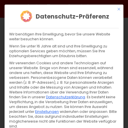
Zum
Facebook
X
Instagram
YouTube
Spotify
Telegram
LinkedIn
SoundCloud
Mit di
Inhalt
Datenschutz-Präferenz
springen
Wir benötigen Ihre Einwilligung, bevor Sie unsere Website
weiter besuchen können.
Wenn Sie unter 16 Jahre alt sind und Ihre Einwilligung zu
optionalen Services geben möchten, müssen Sie Ihre
Erziehungsberechtigten um Erlaubnis bitten.
Wir verwenden Cookies und andere Technologien auf
unserer Website. Einige von ihnen sind essenziell, während
andere uns helfen, diese Website und Ihre Erfahrung zu
Zurück
Vor
verbessern.
Personenbezogene Daten können verarbeitet
werden (z. B. IP-Adressen), z. B. für personalisierte Anzeigen
und Inhalte oder die Messung von Anzeigen und Inhalten.
Weitere Informationen über die Verwendung Ihrer Daten
finden Sie in unserer
Datenschutzerklärung
.
Es besteht keine
Tradition mit Leidenschaft
Verpflichtung, in die Verarbeitung Ihrer Daten einzuwilligen,
um dieses Angebot zu nutzen.
Sie können Ihre Auswahl
12. November 2025
jederzeit unter
Einstellungen
|
Allgemein
widerrufen oder anpassen.
Bitte
beachten Sie, dass aufgrund individueller Einstellungen
möglicherweise nicht alle Funktionen der Website verfügbar
sind.