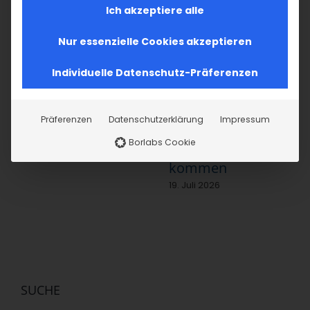
Ähnliche Beiträge
Ich akzeptiere alle
Nur essenzielle Cookies akzeptieren
Individuelle Datenschutz-Präferenzen
Präferenzen
Datenschutzerklärung
Impressum
Im Fokus: August
Sichtbar sein, ins
2. August 2026
Borlabs Cookie
Gespräch
kommen
19. Juli 2026
SUCHE