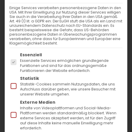
Einige Services verarbeiten personenbezogene Daten in den
USA. Mit Ihrer Einwilligung zur Nutzung dieser Services willigen
Sie auch in die Verarbeitung Ihrer Daten in den USA gemäß
Tradition mit
Art. 49 (1) lit. a GDPR ein. Der EuGH stuft die USA als ein Land mit
unzureichendem Datenschutz nach EU-Standards ein. Es
besteht beispielsweise die Gefahr, dass US-Behörden
Leidenschaft
personenbezogene Daten in Überwachungsprogrammen
verarbeiten, ohne dass für Europäerinnen und Europäer eine
Klagemöglichkeit besteht.
Es folgt eine Liste der Service-Gruppen, für die
Essenziell
Essenzielle Services ermöglichen grundlegende
ARMENIAN STATE SYMPHONY
Funktionen und sind für das ordnungsgemäße
Funktionieren der Website erforderlich.
ORCHESTRA
Statistik
Die
Armenische Gemeinde Baden-
Statistik-Cookies sammeln Nutzungsdaten, die uns
Aufschluss darüber geben, wie unsere Besucher mit
Württemberg e. V.
weist auf ein
unserer Website umgehen.
außergewöhnliches Konzert des
Armenian
Externe Medien
Inhalte von Videoplattformen und Social-Media-
State Symphony Orchestra (ASSO)
unter
Plattformen werden standardmäßig blockiert. Wenn
externe Services akzeptiert werden, ist für den Zugriff
der Leitung von
Sergey Smbatyan
hin, das
auf diese Inhalte keine manuelle Einwilligung mehr
erforderlich.
im Rahmen der
Meisterkonzerte Göppingen