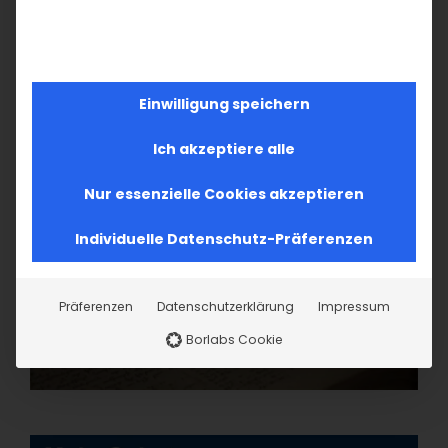
18
19
20
21
22
23
24
26
27
28
29
30
31
25
Einwilligung speichern
Ich akzeptiere alle
Nur essenzielle Cookies akzeptieren
Individuelle Datenschutz-Präferenzen
Präferenzen
Datenschutzerklärung
Impressum
Borlabs Cookie