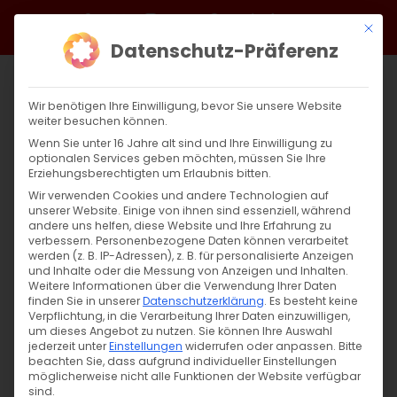
Zum
Facebook
X
Instagram
YouTube
Spotify
Telegram
LinkedIn
SoundCloud
Mit di
Inhalt
Datenschutz-Präferenz
springen
Wir benötigen Ihre Einwilligung, bevor Sie unsere Website
weiter besuchen können.
Wenn Sie unter 16 Jahre alt sind und Ihre Einwilligung zu
optionalen Services geben möchten, müssen Sie Ihre
Erziehungsberechtigten um Erlaubnis bitten.
Wir verwenden Cookies und andere Technologien auf
unserer Website. Einige von ihnen sind essenziell, während
andere uns helfen, diese Website und Ihre Erfahrung zu
Zurück
Vor
verbessern.
Personenbezogene Daten können verarbeitet
werden (z. B. IP-Adressen), z. B. für personalisierte Anzeigen
und Inhalte oder die Messung von Anzeigen und Inhalten.
Weitere Informationen über die Verwendung Ihrer Daten
finden Sie in unserer
Datenschutzerklärung
.
Es besteht keine
Unsere Gottesdienste im September
Verpflichtung, in die Verarbeitung Ihrer Daten einzuwilligen,
um dieses Angebot zu nutzen.
Sie können Ihre Auswahl
29. August 2025
jederzeit unter
Einstellungen
|
Allgemein
widerrufen oder anpassen.
,
Gemeinde
Bitte
beachten Sie, dass aufgrund individueller Einstellungen
möglicherweise nicht alle Funktionen der Website verfügbar
sind.