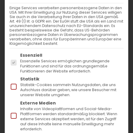
Unsere Gottesdienste im
Einige Services verarbeiten personenbezogene Daten in den
September
USA. Mit Ihrer Einwilligung zur Nutzung dieser Services willigen
Sie auch in die Verarbeitung Ihrer Daten in den USA gemäß
Art. 49 (1) lit. a GDPR ein. Der EuGH stuft die USA als ein Land mit
Սիրելի Հայրենակիցներ,
unzureichendem Datenschutz nach EU-Standards ein. Es
besteht beispielsweise die Gefahr, dass US-Behörden
սիրով կը հրաւիրենք ձեզ մասնակցելու
personenbezogene Daten in Überwachungsprogrammen
verarbeiten, ohne dass für Europäerinnen und Europäer eine
եկեղեցական արարողութիւններուն
:
Klagemöglichkeit besteht.
Ստորեւ մեր համայնքի գալիք ամսուան
Es folgt eine Liste der Service-Gruppen, für die
Essenziell
Պատարագներու օրերը։ Կը սպասենք ձեր
Essenzielle Services ermöglichen grundlegende
Funktionen und sind für das ordnungsgemäße
մասնակցութեան եւ միասնական
Funktionieren der Website erforderlich.
աղօթքին։
Statistik
Statistik-Cookies sammeln Nutzungsdaten, die uns
Aufschluss darüber geben, wie unsere Besucher mit
unserer Website umgehen.
Liebe Gemeinde,
Externe Medien
wir laden wir herzlich zu unseren
Inhalte von Videoplattformen und Social-Media-
Gottesdiensten ein. Hier findet ihr die
Plattformen werden standardmäßig blockiert. Wenn
externe Services akzeptiert werden, ist für den Zugriff
Gottesdienst Termine
für den kommenden
auf diese Inhalte keine manuelle Einwilligung mehr
erforderlich.
Monat in unserer Gemeinde. Wir freuen uns