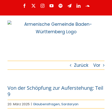
Zum
Facebook
X
Instagram
YouTube
Spotify
Telegram
LinkedIn
SoundCloud
Inhalt
springen
Zurück
Vor
Von der Schöpfung zur Auferstehung: Teil
9
20. März 2025
|
Glaubensfragen
,
Sardaryan