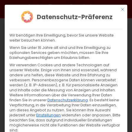
Zum
Facebook
X
Instagram
YouTube
Spotify
Telegram
LinkedIn
SoundCloud
Mit di
Inhalt
Datenschutz-Präferenz
springen
Wir benötigen Ihre Einwilligung, bevor Sie unsere Website
weiter besuchen können.
Wenn Sie unter 16 Jahre alt sind und Ihre Einwilligung zu
optionalen Services geben möchten, müssen Sie Ihre
Erziehungsberechtigten um Erlaubnis bitten.
Wir verwenden Cookies und andere Technologien auf
unserer Website. Einige von ihnen sind essenziell, während
andere uns helfen, diese Website und Ihre Erfahrung zu
Zurück
Vor
verbessern.
Personenbezogene Daten können verarbeitet
werden (z. B. IP-Adressen), z. B. für personalisierte Anzeigen
und Inhalte oder die Messung von Anzeigen und Inhalten.
Weitere Informationen über die Verwendung Ihrer Daten
finden Sie in unserer
Datenschutzerklärung
.
Es besteht keine
Zwischen Zauber und Zeugnis
Verpflichtung, in die Verarbeitung Ihrer Daten einzuwilligen,
um dieses Angebot zu nutzen.
Sie können Ihre Auswahl
5. August 2025
jederzeit unter
Einstellungen
|
Glaubensfragen
widerrufen oder anpassen.
Bitte
beachten Sie, dass aufgrund individueller Einstellungen
möglicherweise nicht alle Funktionen der Website verfügbar
sind.