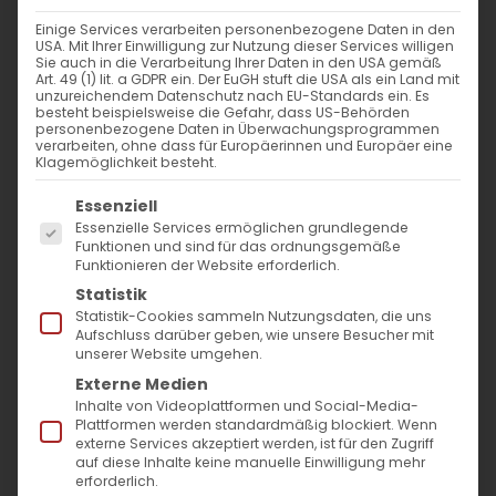
Einige Services verarbeiten personenbezogene Daten in den
Zwischen Zauber und Zeugnis
USA. Mit Ihrer Einwilligung zur Nutzung dieser Services willigen
Sie auch in die Verarbeitung Ihrer Daten in den USA gemäß
Art. 49 (1) lit. a GDPR ein. Der EuGH stuft die USA als ein Land mit
Der Heilige Cyprian von
unzureichendem Datenschutz nach EU-Standards ein. Es
besteht beispielsweise die Gefahr, dass US-Behörden
Antiochien und die Kraft der
personenbezogene Daten in Überwachungsprogrammen
verarbeiten, ohne dass für Europäerinnen und Europäer eine
Umkehr
Klagemöglichkeit besteht.
Es folgt eine Liste der Service-Gruppen, für die
Essenziell
Antiochia, um das Jahr 300:
Eine
Essenzielle Services ermöglichen grundlegende
multikulturelle Metropole im Osten des
Funktionen und sind für das ordnungsgemäße
Funktionieren der Website erforderlich.
Römischen Reichs. Zwischen Philosophie,
Statistik
Kulten, Esoterik und religiöser Toleranz
Statistik-Cookies sammeln Nutzungsdaten, die uns
Aufschluss darüber geben, wie unsere Besucher mit
beginnt eine Geschichte, die heute aktueller
unserer Website umgehen.
ist denn je – die Geschichte des heiligen
Externe Medien
Inhalte von Videoplattformen und Social-Media-
Cyprian
, eines Magiers, der zum Bischof
Plattformen werden standardmäßig blockiert. Wenn
externe Services akzeptiert werden, ist für den Zugriff
wurde, und der heiligen
Justina
, einer jungen
auf diese Inhalte keine manuelle Einwilligung mehr
Christin, deren Standhaftigkeit stärker war als
erforderlich.