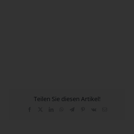
Teilen Sie diesen Artikel!
Facebook
X
LinkedIn
WhatsApp
Telegram
Pinterest
Vk
E-
Mail