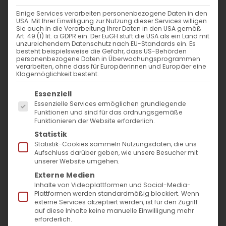
Einige Services verarbeiten personenbezogene Daten in den
USA. Mit Ihrer Einwilligung zur Nutzung dieser Services willigen
Sie auch in die Verarbeitung Ihrer Daten in den USA gemäß
Art. 49 (1) lit. a GDPR ein. Der EuGH stuft die USA als ein Land mit
unzureichendem Datenschutz nach EU-Standards ein. Es
besteht beispielsweise die Gefahr, dass US-Behörden
personenbezogene Daten in Überwachungsprogrammen
verarbeiten, ohne dass für Europäerinnen und Europäer eine
Klagemöglichkeit besteht.
Es folgt eine Liste der Service-Gruppen, für die
Essenziell
Essenzielle Services ermöglichen grundlegende
Funktionen und sind für das ordnungsgemäße
Funktionieren der Website erforderlich.
Appell für Einheit und Dialog
Statistik
inmitten der Kirchenkrise
Statistik-Cookies sammeln Nutzungsdaten, die uns
Aufschluss darüber geben, wie unsere Besucher mit
unserer Website umgehen.
Es war ein ungewöhnliches Bild, das sich am
Externe Medien
17. Februar in der niederösterreichischen
Inhalte von Videoplattformen und Social-Media-
Bischofsstadt bot: Armenische Hierarchen
Plattformen werden standardmäßig blockiert. Wenn
externe Services akzeptiert werden, ist für den Zugriff
aus drei Kontinenten versammelten sich in
auf diese Inhalte keine manuelle Einwilligung mehr
erforderlich.
der Kathedrale von St. Pölten zu einem