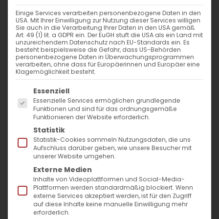
Einige Services verarbeiten personenbezogene Daten in den
USA. Mit Ihrer Einwilligung zur Nutzung dieser Services willigen
Sie auch in die Verarbeitung Ihrer Daten in den USA gemäß
Art. 49 (1) lit. a GDPR ein. Der EuGH stuft die USA als ein Land mit
unzureichendem Datenschutz nach EU-Standards ein. Es
besteht beispielsweise die Gefahr, dass US-Behörden
personenbezogene Daten in Überwachungsprogrammen
verarbeiten, ohne dass für Europäerinnen und Europäer eine
Klagemöglichkeit besteht.
Es folgt eine Liste der Service-Gruppen, für die
Essenziell
Essenzielle Services ermöglichen grundlegende
Funktionen und sind für das ordnungsgemäße
Funktionieren der Website erforderlich.
Statistik
Statistik-Cookies sammeln Nutzungsdaten, die uns
Aufschluss darüber geben, wie unsere Besucher mit
Die Rückkehr Jesu Christi
unserer Website umgehen.
auf den Himmel
Externe Medien
Inhalte von Videoplattformen und Social-Media-
Plattformen werden standardmäßig blockiert. Wenn
externe Services akzeptiert werden, ist für den Zugriff
auf diese Inhalte keine manuelle Einwilligung mehr
Am 40
. Tag nach dem Auferstehungsfest
erforderlich.