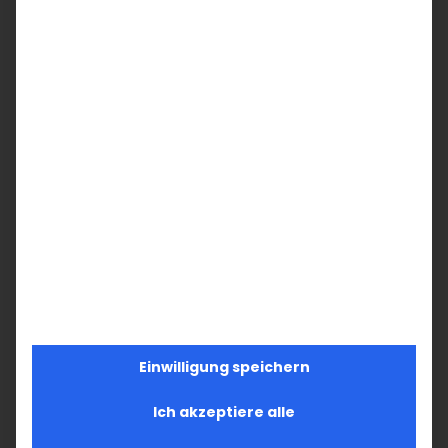
Zuerst veröffentlicht 2022
Teilen Sie diesen Artikel!
Facebook
X
LinkedIn
WhatsApp
Telegram
Pinterest
Vk
E-
Mail
Ähnliche Beiträge
Einwilligung speichern
Ich akzeptiere alle