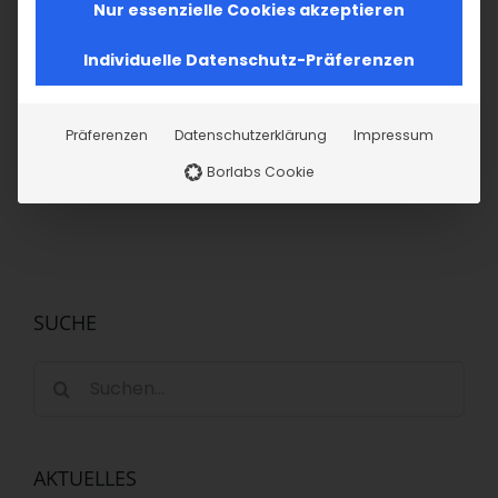
Nur essenzielle Cookies akzeptieren
Im Fokus: August
Individuelle Datenschutz-Präferenzen
Sichtbar sein, ins
2. August 2026
Gespräch
kommen
Präferenzen
Datenschutzerklärung
Impressum
19. Juli 2026
Borlabs Cookie
SUCHE
Suche
nach:
AKTUELLES