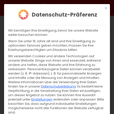
Zum
Facebook
X
Instagram
YouTube
Spotify
Telegram
LinkedIn
SoundCloud
Mit di
Inhalt
Datenschutz-Präferenz
springen
Wir benötigen Ihre Einwilligung, bevor Sie unsere Website
weiter besuchen können.
Wenn Sie unter 16 Jahre alt sind und Ihre Einwilligung zu
optionalen Services geben möchten, müssen Sie Ihre
Erziehungsberechtigten um Erlaubnis bitten.
Wir verwenden Cookies und andere Technologien auf
unserer Website. Einige von ihnen sind essenziell, während
andere uns helfen, diese Website und Ihre Erfahrung zu
Zurück
Vor
verbessern.
Personenbezogene Daten können verarbeitet
werden (z. B. IP-Adressen), z. B. für personalisierte Anzeigen
und Inhalte oder die Messung von Anzeigen und Inhalten.
Weitere Informationen über die Verwendung Ihrer Daten
finden Sie in unserer
Datenschutzerklärung
.
Es besteht keine
Christi Himmelfahrt
Verpflichtung, in die Verarbeitung Ihrer Daten einzuwilligen,
um dieses Angebot zu nutzen.
Sie können Ihre Auswahl
14. Mai 2026
jederzeit unter
|
Allgemein
Einstellungen
,
Glaubensfragen
widerrufen oder anpassen.
Bitte
beachten Sie, dass aufgrund individueller Einstellungen
möglicherweise nicht alle Funktionen der Website verfügbar
sind.