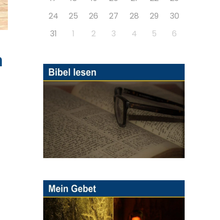
24
25
26
27
28
29
30
31
1
2
3
4
5
6
m