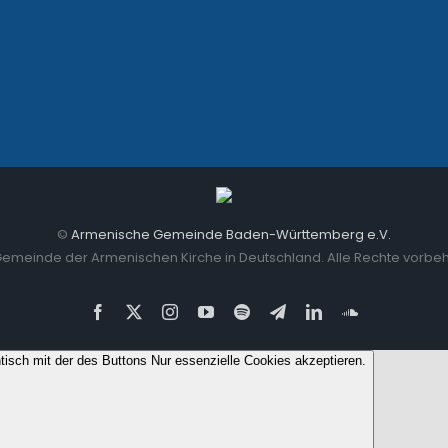
©
Armenische Gemeinde Baden-Württemberg e.V.
Gemeinde der Armenischen Kirche in Deutschland. Alle Rechte vorbeh
Facebook
X
Instagram
YouTube
Spotify
Telegram
LinkedIn
SoundCloud
ntisch mit der des Buttons Nur essenzielle Cookies akzeptieren.