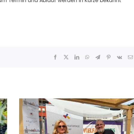
um Termin und Ablauf werden in Kürze bekannt
Facebook
X
LinkedIn
WhatsApp
Telegram
Pinterest
Vk