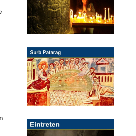
e
n
nn