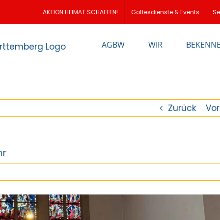
loud
AKTION HEIMAT SCHAFFEN!
Gottesdienste & Events
Se
AGBW
WIR
BEKENN
Zurück
Vor
hr