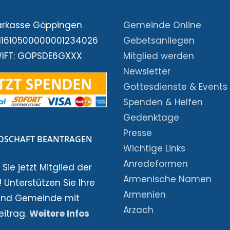
arkasse Göppingen
Gemeinde Online
E11610500000001234026
Gebetsanliegen
WIFT: GOPSDE6GXXX
Mitglied werden
Newsletter
Gottesdienste & Events
Spenden & Helfen
Gedenktage
Presse
EDSCHAFT BEANTRAGEN
Wichtige Links
Anredeformen
Sie jetzt Mitglied der
Armenische Namen
 Unterstützen Sie Ihre
Armenien
und Gemeinde mit
Arzach
eitrag.
Weitere Infos