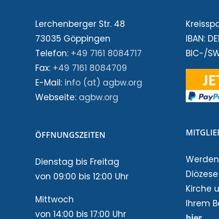
Lerchenberger Str. 48
Kreissp
73035 Göppingen
IBAN: D
Telefon:
+49 7161 8084717
BIC-/S
Fax:
+49 7161 8084709
E-Mail:
info (at) agbw.org
Webseite:
agbw.org
MITGLI
ÖFFNUNGSZEITEN
Werden 
Dienstag bis Freitag
Diözese!
von 09:00 bis 12:00 Uhr
Kirche 
Mittwoch
Ihrem B
von 14:00 bis 17:00 Uhr
hier