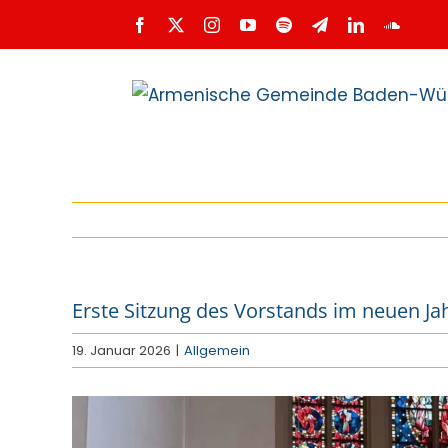
Zum
Facebook
X
Instagram
YouTube
Spotify
Telegram
LinkedIn
SoundC
Inhalt
springen
Erste Sitzung des Vorstands im neuen Ja
19. Januar 2026
|
Allgemein