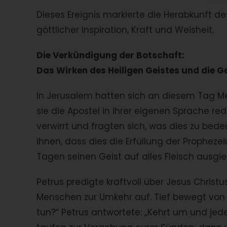
Dieses Ereignis markierte die Herabkunft des
göttlicher Inspiration, Kraft und Weisheit.
Die Verkündigung der Botschaft:
Das Wirken des Heiligen Geistes und die G
In Jerusalem hatten sich an diesem Tag M
sie die Apostel in ihrer eigenen Sprache r
verwirrt und fragten sich, was dies zu bede
ihnen, dass dies die Erfüllung der Propheze
Tagen seinen Geist auf alles Fleisch ausgi
Petrus predigte kraftvoll über Jesus Christ
Menschen zur Umkehr auf. Tief bewegt von d
tun?“ Petrus antwortete: „Kehrt um und jed