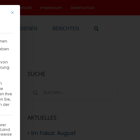
rvice
Kontakt
Impressum
Datenschutz
Mit diesem Button wird der Dialog geschlossen. Seine Funktionalität
EN
DIENEN
BERICHTEN
nnen.
geben
 von
hrung
SUCHE
n
Suche
ie
en Ihre
nach:
n Sie,
n der
AKTUELLES
hrer
n Land
Im Fokus: August
sweise