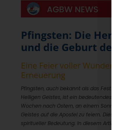
Pfingsten: Die Herabk
und die Geburt der K
Eine Feier voller Wunder, Ge
Erneuerung
Pfingsten, auch bekannt als das Fest der Hei
Heiligen Geistes, ist ein bedeutendes Ereign
Wochen nach Ostern, an einem Sonntag, ver
Geistes auf die Apostel zu feiern. Dieses Fest
spiritueller Bedeutung. In diesem Artikel wer