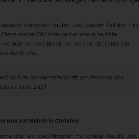
werdet ihr die Gabe des Heiligen Geistes empfange
itausend Menschen taufen und wurden Teil der fris
Diese ersten Christen verbanden eine tiefe
mmenkamen, das Brot brachen und die Lehre der
de der Kirche.
l fest und an der Gemeinschaft, am Brechen des
lgeschichte 2,42
)
s und zur Einheit in Christus
irche das Fest der Pfingsten mit großer Freude und