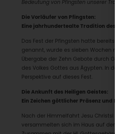
Bedeutung von Pfingsten unserer Tradition.
Die Vorläufer von Pfingsten:
Eine jahrhundertealte Tradition des Glau
Das Fest der Pfingsten hatte bereits im A
genannt, wurde es sieben Wochen nach dem 
Übergabe der Zehn Gebote durch Gott an 
des Volkes Gottes aus Ägypten. In der Apos
Perspektive auf dieses Fest.
Die Ankunft des Heiligen Geistes:
Ein Zeichen göttlicher Präsenz und Inspira
Nach der Himmelfahrt Jesu Christsi kehrten
versammelten sich im Haus auf dem Berg Z
Zusammen mit der Hl. Gottesgebärerin und 