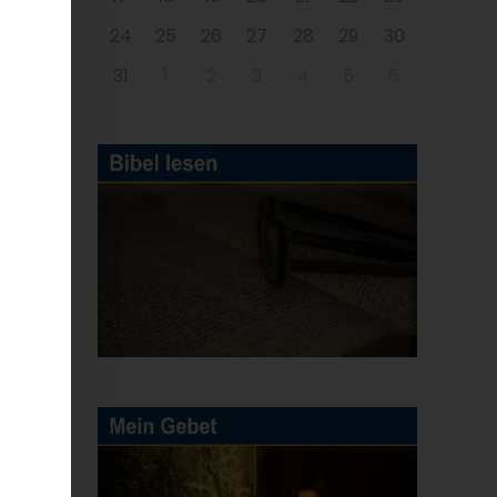
24
25
26
27
28
29
30
31
1
2
3
4
5
6
n