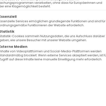
achungsprogrammen verarbeiten, ohne dass für Europäerinnen und
er eine Klagemöglichkeit besteht.
olgt eine Liste der Service-Gruppen, für die eine Ein
Essenziell
Essenzielle Services ermöglichen grundlegende Funktionen und sind für
ordnungsgemäße Funktionieren der Website erforderlich.
Statistik
Statistik-Cookies sammeln Nutzungsdaten, die uns Aufschluss darüber
geben, wie unsere Besucher mit unserer Website umgehen.
Externe Medien
Inhalte von Videoplattformen und Social-Media-Plattformen werden
standardmäßig blockiert. Wenn externe Services akzeptiert werden, ist f
Zugriff auf diese Inhalte keine manuelle Einwilligung mehr erforderlich.