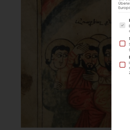
Überw
Europä
Es f