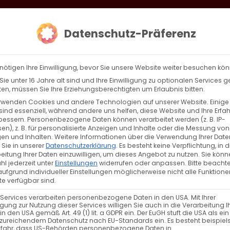
loud
AKTION HEIMAT SCHAFFEN!
Gottesdienste & Events
Se
Datenschutz-Präferenz
AGBW
WIR
BEKENN
nötigen Ihre Einwilligung, bevor Sie unsere Website weiter besuchen kö
ie unter 16 Jahre alt sind und Ihre Einwilligung zu optionalen Services 
n, müssen Sie Ihre Erziehungsberechtigten um Erlaubnis bitten.
rwenden Cookies und andere Technologien auf unserer Website. Einige
sind essenziell, während andere uns helfen, diese Website und Ihre Erfa
Zurück
Vor
bessern.
Personenbezogene Daten können verarbeitet werden (z. B. IP-
en), z. B. für personalisierte Anzeigen und Inhalte oder die Messung von
en und Inhalten.
Weitere Informationen über die Verwendung Ihrer Date
 Sie in unserer
Datenschutzerklärung
.
Es besteht keine Verpflichtung, in d
eitung Ihrer Daten einzuwilligen, um dieses Angebot zu nutzen.
Sie könn
eistes und die Geburt der Kirche
l jederzeit unter
Einstellungen
widerrufen oder anpassen.
Bitte beachte
ufgrund individueller Einstellungen möglicherweise nicht alle Funktione
e verfügbar sind.
 Services verarbeiten personenbezogene Daten in den USA. Mit Ihrer
ligung zur Nutzung dieser Services willigen Sie auch in die Verarbeitung I
in den USA gemäß Art. 49 (1) lit. a GDPR ein. Der EuGH stuft die USA als ei
zureichendem Datenschutz nach EU-Standards ein. Es besteht beispiel
efahr, dass US-Behörden personenbezogene Daten in