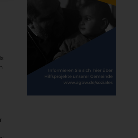
ls
en
r