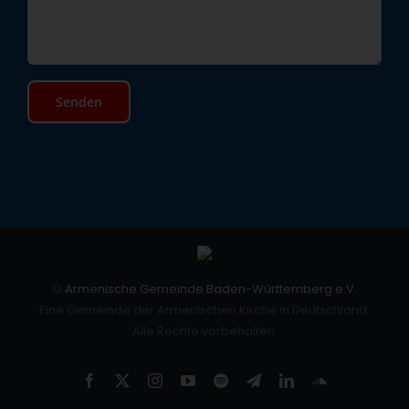
©
Armenische Gemeinde Baden-Württemberg e.V.
Eine Gemeinde der Armenischen Kirche in Deutschland.
Alle Rechte vorbehalten.
Facebook
X
Instagram
YouTube
Spotify
Telegram
LinkedIn
SoundCloud