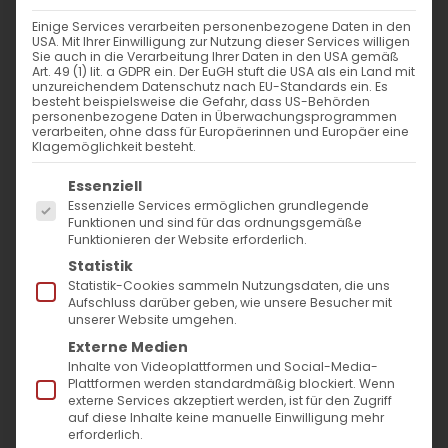
Das unvollendete Versprechen
Einige Services verarbeiten personenbezogene Daten in den
USA. Mit Ihrer Einwilligung zur Nutzung dieser Services willigen
Vor genau zehn Jahren erkannte der
Sie auch in die Verarbeitung Ihrer Daten in den USA gemäß
Art. 49 (1) lit. a GDPR ein. Der EuGH stuft die USA als ein Land mit
Bundestag den Völkermord an den
unzureichendem Datenschutz nach EU-Standards ein. Es
besteht beispielsweise die Gefahr, dass US-Behörden
Armeniern an. Auf den parlamentarischen
personenbezogene Daten in Überwachungsprogrammen
verarbeiten, ohne dass für Europäerinnen und Europäer eine
Mut folgte exekutive Zurückhaltung. Den
Klagemöglichkeit besteht.
eigentlichen Auftrag aber hat die Resolution
Es folgt eine Liste der Service-Gruppen, für die
Essenziell
den Ländern erteilt. Baden-Württemberg
Essenzielle Services ermöglichen grundlegende
Funktionen und sind für das ordnungsgemäße
muss nun beweisen, dass Erinnerung keine
Funktionieren der Website erforderlich.
Geste ist, sondern Bildungs- und
Statistik
Statistik-Cookies sammeln Nutzungsdaten, die uns
Integrationspolitik. Was heißt das konkret?
Aufschluss darüber geben, wie unsere Besucher mit
unserer Website umgehen.
Von Pfr. Dr. Diradur Sardaryan
Externe Medien
Inhalte von Videoplattformen und Social-Media-
Plattformen werden standardmäßig blockiert. Wenn
Es gibt Tage, an denen ein Parlament über
externe Services akzeptiert werden, ist für den Zugriff
auf diese Inhalte keine manuelle Einwilligung mehr
sich hinauswächst. Heute vor zehn Jahren,
erforderlich.