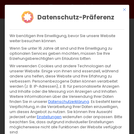
Zum
Facebook
X
Instagram
YouTube
Spotify
Telegram
LinkedIn
SoundCloud
Mit di
Inhalt
Datenschutz-Präferenz
springen
Wir benötigen Ihre Einwilligung, bevor Sie unsere Website
weiter besuchen können.
Wenn Sie unter 16 Jahre alt sind und Ihre Einwilligung zu
optionalen Services geben möchten, müssen Sie Ihre
Erziehungsberechtigten um Erlaubnis bitten.
Wir verwenden Cookies und andere Technologien auf
unserer Website. Einige von ihnen sind essenziell, während
andere uns helfen, diese Website und Ihre Erfahrung zu
Zurück
Vor
verbessern.
Personenbezogene Daten können verarbeitet
werden (z. B. IP-Adressen), z. B. für personalisierte Anzeigen
und Inhalte oder die Messung von Anzeigen und Inhalten.
Weitere Informationen über die Verwendung Ihrer Daten
finden Sie in unserer
Datenschutzerklärung
.
Es besteht keine
Zehn Jahre Bundestagsresolution
Verpflichtung, in die Verarbeitung Ihrer Daten einzuwilligen,
um dieses Angebot zu nutzen.
Sie können Ihre Auswahl
2. Juni 2026
jederzeit unter
|
Allgemein
Einstellungen
widerrufen oder anpassen.
Bitte
beachten Sie, dass aufgrund individueller Einstellungen
möglicherweise nicht alle Funktionen der Website verfügbar
sind.