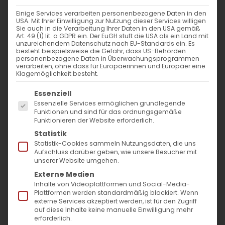
Einige Services verarbeiten personenbezogene Daten in den
USA. Mit Ihrer Einwilligung zur Nutzung dieser Services willigen
Sie auch in die Verarbeitung Ihrer Daten in den USA gemäß
Art. 49 (1) lit. a GDPR ein. Der EuGH stuft die USA als ein Land mit
unzureichendem Datenschutz nach EU-Standards ein. Es
besteht beispielsweise die Gefahr, dass US-Behörden
personenbezogene Daten in Überwachungsprogrammen
verarbeiten, ohne dass für Europäerinnen und Europäer eine
Klagemöglichkeit besteht.
Es folgt eine Liste der Service-Gruppen, für die
Essenziell
Essenzielle Services ermöglichen grundlegende
Funktionen und sind für das ordnungsgemäße
Funktionieren der Website erforderlich.
Statistik
Arbeit, Würde und
Statistik-Cookies sammeln Nutzungsdaten, die uns
Gerechtigkeit
Aufschluss darüber geben, wie unsere Besucher mit
unserer Website umgehen.
Externe Medien
Eine biblische Reflexion für die
Inhalte von Videoplattformen und Social-Media-
Gegenwart
Plattformen werden standardmäßig blockiert. Wenn
externe Services akzeptiert werden, ist für den Zugriff
auf diese Inhalte keine manuelle Einwilligung mehr
Von Pfr. Dr. Diradur Sardaryan
erforderlich.