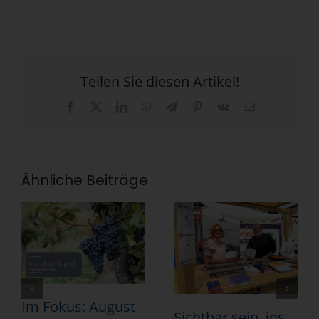
Teilen Sie diesen Artikel!
Facebook
X
LinkedIn
WhatsApp
Telegram
Pinterest
Vk
E-
Mail
Ähnliche Beiträge
Im Fokus: August
Sichtbar sein, ins