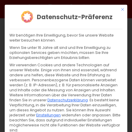
Zum
Facebook
X
Instagram
YouTube
Spotify
Telegram
LinkedIn
SoundCloud
Mit di
Inhalt
Datenschutz-Präferenz
springen
Wir benötigen Ihre Einwilligung, bevor Sie unsere Website
weiter besuchen können.
Wenn Sie unter 16 Jahre alt sind und Ihre Einwilligung zu
optionalen Services geben möchten, müssen Sie Ihre
Erziehungsberechtigten um Erlaubnis bitten.
Wir verwenden Cookies und andere Technologien auf
unserer Website. Einige von ihnen sind essenziell, während
andere uns helfen, diese Website und Ihre Erfahrung zu
Zurück
Vor
verbessern.
Personenbezogene Daten können verarbeitet
werden (z. B. IP-Adressen), z. B. für personalisierte Anzeigen
und Inhalte oder die Messung von Anzeigen und Inhalten.
Weitere Informationen über die Verwendung Ihrer Daten
finden Sie in unserer
Datenschutzerklärung
.
Es besteht keine
Zum Tag der Arbeit
Verpflichtung, in die Verarbeitung Ihrer Daten einzuwilligen,
um dieses Angebot zu nutzen.
Sie können Ihre Auswahl
1. Mai 2026
jederzeit unter
|
Allgemein
Einstellungen
widerrufen oder anpassen.
Bitte
beachten Sie, dass aufgrund individueller Einstellungen
möglicherweise nicht alle Funktionen der Website verfügbar
sind.