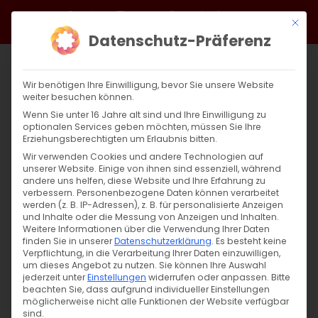
Zum
Facebook
X
Instagram
YouTube
Spotify
Telegram
LinkedIn
SoundCloud
Mit di
Inhalt
Datenschutz-Präferenz
springen
Wir benötigen Ihre Einwilligung, bevor Sie unsere Website
weiter besuchen können.
Wenn Sie unter 16 Jahre alt sind und Ihre Einwilligung zu
optionalen Services geben möchten, müssen Sie Ihre
Erziehungsberechtigten um Erlaubnis bitten.
Wir verwenden Cookies und andere Technologien auf
unserer Website. Einige von ihnen sind essenziell, während
andere uns helfen, diese Website und Ihre Erfahrung zu
verbessern.
Personenbezogene Daten können verarbeitet
werden (z. B. IP-Adressen), z. B. für personalisierte Anzeigen
und Inhalte oder die Messung von Anzeigen und Inhalten.
Weitere Informationen über die Verwendung Ihrer Daten
finden Sie in unserer
Datenschutzerklärung
.
Es besteht keine
Verpflichtung, in die Verarbeitung Ihrer Daten einzuwilligen,
um dieses Angebot zu nutzen.
Sie können Ihre Auswahl
jederzeit unter
Einstellungen
widerrufen oder anpassen.
Bitte
beachten Sie, dass aufgrund individueller Einstellungen
möglicherweise nicht alle Funktionen der Website verfügbar
sind.