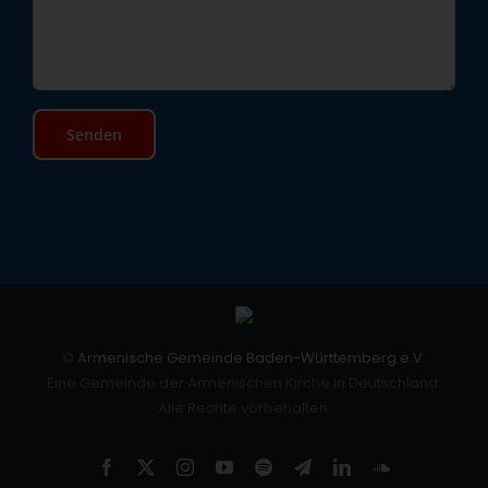
©
Armenische Gemeinde Baden-Württemberg e.V.
Eine Gemeinde der Armenischen Kirche in Deutschland.
Alle Rechte vorbehalten.
Facebook
X
Instagram
YouTube
Spotify
Telegram
LinkedIn
SoundCloud