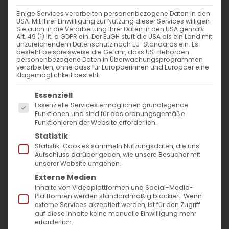
Einige Services verarbeiten personenbezogene Daten in den
USA. Mit Ihrer Einwilligung zur Nutzung dieser Services willigen
Sie auch in die Verarbeitung Ihrer Daten in den USA gemäß
Art. 49 (1) lit. a GDPR ein. Der EuGH stuft die USA als ein Land mit
Der Völkermord an den Armeniern
unzureichendem Datenschutz nach EU-Standards ein. Es
besteht beispielsweise die Gefahr, dass US-Behörden
personenbezogene Daten in Überwachungsprogrammen
verarbeiten, ohne dass für Europäerinnen und Europäer eine
Kurz vor dem Gedenktag möchten wir
Klagemöglichkeit besteht.
versuchen auf die [...]
Es folgt eine Liste der Service-Gruppen, für die
Essenziell
Essenzielle Services ermöglichen grundlegende
Funktionen und sind für das ordnungsgemäße
Funktionieren der Website erforderlich.
10. April 2026
|
Allgemein
,
Armenien
,
Referat Presse &
Öffentlichkeitsarbeit
Statistik
Statistik-Cookies sammeln Nutzungsdaten, die uns
Weiterlesen
Aufschluss darüber geben, wie unsere Besucher mit
unserer Website umgehen.
Externe Medien
Inhalte von Videoplattformen und Social-Media-
Plattformen werden standardmäßig blockiert. Wenn
externe Services akzeptiert werden, ist für den Zugriff
auf diese Inhalte keine manuelle Einwilligung mehr
erforderlich.