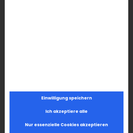
moralisches Dilemma inmitten [...]
30. Oktober 2024
|
Allgemein
,
Armenien
,
Arzach
Weiterlesen
COP29 in Baku: Klimagerechtigkeit und
Menschenrechte
COP29 in Baku: Klimagerechtigkeit und
Einwilligung speichern
Menschenrechte Ein Appell [...]
Ich akzeptiere alle
3. Oktober 2024
|
Allgemein
,
Armenien
Nur essenzielle Cookies akzeptieren
Weiterlesen