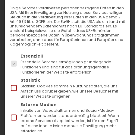
WANN
Einige Services verarbeiten personenbezogene Daten in den
USA. Mit Ihrer Einwilligung zur Nutzung dieser Services willigen
13. Februar 2024 - 25. November 2023
Sie auch in die Verarbeitung Ihrer Daten in den USA gemäß
Art. 49 (1) lit. a GDPR ein. Der EuGH stuft die USA als ein Land mit
19:00 - 11:06
unzureichendem Datenschutz nach EU-Standards ein. Es
besteht beispielsweise die Gefahr, dass US-Behörden
personenbezogene Daten in Überwachungsprogrammen
verarbeiten, ohne dass für Europäerinnen und Europäer eine
ZUM KALENDER HINZUFÜGEN
Klagemöglichkeit besteht.
Es folgt eine Liste der Service-Gruppen, für die
ICS herunterladen
Google Kalender
iCalendar
Office 365
Outlook Live
Essenziell
Essenzielle Services ermöglichen grundlegende
VERANSTALTUNGSTYP
Funktionen und sind für das ordnungsgemäße
Funktionieren der Website erforderlich.
Surb Patarag / Սուրբ Պատարագ
Statistik
Statistik-Cookies sammeln Nutzungsdaten, die uns
Aufschluss darüber geben, wie unsere Besucher mit
unserer Website umgehen.
Externe Medien
ՆԱԽԱՏՕՆԱԿ ՏԵԱՌՆԸՆԴԱՌԱՋԻ /
Inhalte von Videoplattformen und Social-Media-
VORABEND DES TYARNENDARADJ_x000D_
Plattformen werden standardmäßig blockiert. Wenn
externe Services akzeptiert werden, ist für den Zugriff
auf diese Inhalte keine manuelle Einwilligung mehr
erforderlich.