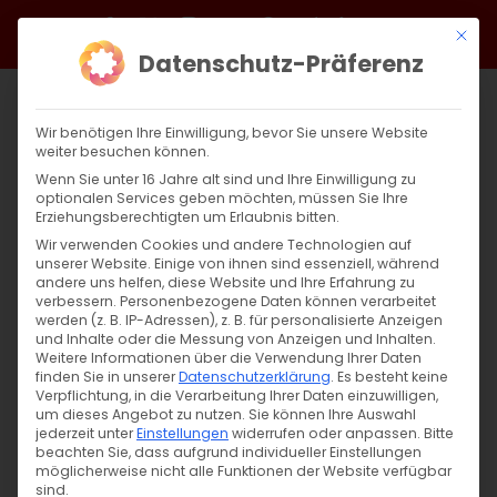
Zum
Facebook
X
Instagram
YouTube
Spotify
Telegram
LinkedIn
SoundCloud
Mit di
Inhalt
Datenschutz-Präferenz
springen
Wir benötigen Ihre Einwilligung, bevor Sie unsere Website
weiter besuchen können.
Wenn Sie unter 16 Jahre alt sind und Ihre Einwilligung zu
optionalen Services geben möchten, müssen Sie Ihre
Erziehungsberechtigten um Erlaubnis bitten.
Wir verwenden Cookies und andere Technologien auf
unserer Website. Einige von ihnen sind essenziell, während
andere uns helfen, diese Website und Ihre Erfahrung zu
Zurück
Vor
verbessern.
Personenbezogene Daten können verarbeitet
werden (z. B. IP-Adressen), z. B. für personalisierte Anzeigen
und Inhalte oder die Messung von Anzeigen und Inhalten.
Weitere Informationen über die Verwendung Ihrer Daten
finden Sie in unserer
Datenschutzerklärung
.
Es besteht keine
Ժամերգություն / Andacht
Verpflichtung, in die Verarbeitung Ihrer Daten einzuwilligen,
um dieses Angebot zu nutzen.
Sie können Ihre Auswahl
13. Februar 2024
jederzeit unter
Einstellungen
widerrufen oder anpassen.
Bitte
beachten Sie, dass aufgrund individueller Einstellungen
möglicherweise nicht alle Funktionen der Website verfügbar
sind.