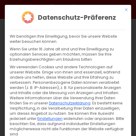
Zum
Facebook
X
Instagram
YouTube
Spotify
Telegram
LinkedIn
SoundCloud
Mit di
Inhalt
Datenschutz-Präferenz
springen
Wir benötigen Ihre Einwilligung, bevor Sie unsere Website
weiter besuchen können.
Wenn Sie unter 16 Jahre alt sind und Ihre Einwilligung zu
optionalen Services geben möchten, müssen Sie Ihre
Erziehungsberechtigten um Erlaubnis bitten.
Wir verwenden Cookies und andere Technologien auf
unserer Website. Einige von ihnen sind essenziell, während
andere uns helfen, diese Website und Ihre Erfahrung zu
Zurück
Vor
verbessern.
Personenbezogene Daten können verarbeitet
werden (z. B. IP-Adressen), z. B. für personalisierte Anzeigen
und Inhalte oder die Messung von Anzeigen und Inhalten.
Weitere Informationen über die Verwendung Ihrer Daten
finden Sie in unserer
Datenschutzerklärung
.
Es besteht keine
Սուրբ Պատարագ / Surb Patarag
Verpflichtung, in die Verarbeitung Ihrer Daten einzuwilligen,
um dieses Angebot zu nutzen.
Sie können Ihre Auswahl
10. März 2024
jederzeit unter
Einstellungen
widerrufen oder anpassen.
Bitte
beachten Sie, dass aufgrund individueller Einstellungen
möglicherweise nicht alle Funktionen der Website verfügbar
sind.