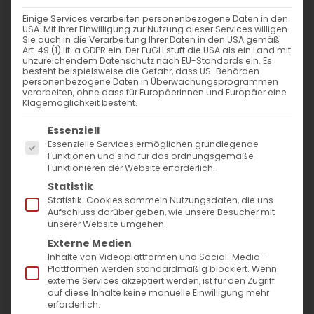
WANN
Einige Services verarbeiten personenbezogene Daten in den
USA. Mit Ihrer Einwilligung zur Nutzung dieser Services willigen
10. März 2024 - 29. November 2023
Sie auch in die Verarbeitung Ihrer Daten in den USA gemäß
Art. 49 (1) lit. a GDPR ein. Der EuGH stuft die USA als ein Land mit
12:00 - 10:57
unzureichendem Datenschutz nach EU-Standards ein. Es
besteht beispielsweise die Gefahr, dass US-Behörden
personenbezogene Daten in Überwachungsprogrammen
verarbeiten, ohne dass für Europäerinnen und Europäer eine
ZUM KALENDER HINZUFÜGEN
Klagemöglichkeit besteht.
Es folgt eine Liste der Service-Gruppen, für die
ICS herunterladen
Google Kalender
iCalendar
Office 365
Outlook Live
Essenziell
Essenzielle Services ermöglichen grundlegende
VERANSTALTUNGSTYP
Funktionen und sind für das ordnungsgemäße
Funktionieren der Website erforderlich.
Surb Patarag / Սուրբ Պատարագ
Statistik
Statistik-Cookies sammeln Nutzungsdaten, die uns
Aufschluss darüber geben, wie unsere Besucher mit
unserer Website umgehen.
Externe Medien
Կիւրակէ Քառասնորդական պահոց
Inhalte von Videoplattformen und Social-Media-
(Դատաւորին) / Sonntag der Großen
Plattformen werden standardmäßig blockiert. Wenn
externe Services akzeptiert werden, ist für den Zugriff
Fastenzeit (des ungerechten Richters)
auf diese Inhalte keine manuelle Einwilligung mehr
erforderlich.