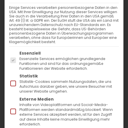
WANN
Einige Services verarbeiten personenbezogene Daten in den
USA. Mit Ihrer Einwilligung zur Nutzung dieser Services willigen
20. Oktober 2024 - 29. November 2023
Sie auch in die Verarbeitung Ihrer Daten in den USA gemäß
Art. 49 (1) lit. a GDPR ein. Der EuGH stuft die USA als ein Land mit
12:00 - 10:57
unzureichendem Datenschutz nach EU-Standards ein. Es
besteht beispielsweise die Gefahr, dass US-Behörden
personenbezogene Daten in Überwachungsprogrammen
verarbeiten, ohne dass für Europäerinnen und Europäer eine
ZUM KALENDER HINZUFÜGEN
Klagemöglichkeit besteht.
Es folgt eine Liste der Service-Gruppen, für die
ICS herunterladen
Google Kalender
iCalendar
Office 365
Outlook Live
Essenziell
Essenzielle Services ermöglichen grundlegende
VERANSTALTUNGSTYP
Funktionen und sind für das ordnungsgemäße
Funktionieren der Website erforderlich.
Surb Patarag / Սուրբ Պատարագ
Statistik
Statistik-Cookies sammeln Nutzungsdaten, die uns
Aufschluss darüber geben, wie unsere Besucher mit
unserer Website umgehen.
Externe Medien
Զ կիւրակէ զկնի Ս. Խաչի / 6. Sonntag nach
Inhalte von Videoplattformen und Social-Media-
Hl. Kreuz
Plattformen werden standardmäßig blockiert. Wenn
externe Services akzeptiert werden, ist für den Zugriff
auf diese Inhalte keine manuelle Einwilligung mehr
erforderlich.