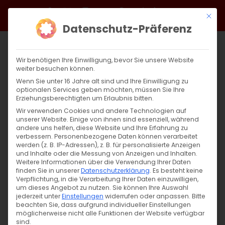
Zum
Facebook
X
Instagram
YouTube
Spotify
Telegram
LinkedIn
SoundCloud
Mit di
Inhalt
Datenschutz-Präferenz
springen
Wir benötigen Ihre Einwilligung, bevor Sie unsere Website
weiter besuchen können.
Wenn Sie unter 16 Jahre alt sind und Ihre Einwilligung zu
optionalen Services geben möchten, müssen Sie Ihre
Erziehungsberechtigten um Erlaubnis bitten.
Wir verwenden Cookies und andere Technologien auf
unserer Website. Einige von ihnen sind essenziell, während
andere uns helfen, diese Website und Ihre Erfahrung zu
Zurück
Vor
verbessern.
Personenbezogene Daten können verarbeitet
werden (z. B. IP-Adressen), z. B. für personalisierte Anzeigen
und Inhalte oder die Messung von Anzeigen und Inhalten.
Weitere Informationen über die Verwendung Ihrer Daten
finden Sie in unserer
Datenschutzerklärung
.
Es besteht keine
Սուրբ Պատարագ / Surb Patarag
Verpflichtung, in die Verarbeitung Ihrer Daten einzuwilligen,
um dieses Angebot zu nutzen.
Sie können Ihre Auswahl
20. Oktober 2024
jederzeit unter
Einstellungen
widerrufen oder anpassen.
Bitte
beachten Sie, dass aufgrund individueller Einstellungen
möglicherweise nicht alle Funktionen der Website verfügbar
sind.