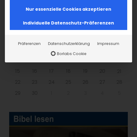
Nur essenzielle Cookies akzeptieren
Individuelle Datenschutz-Präferenzen
MO
DI
MI
DO
FR
SA
SO
Präferenzen
Datenschutzerklärung
Impressum
1
2
3
4
5
6
7
Borlabs Cookie
8
9
10
11
12
13
14
15
16
17
18
19
20
21
22
23
24
25
26
27
28
29
30
1
2
3
4
5