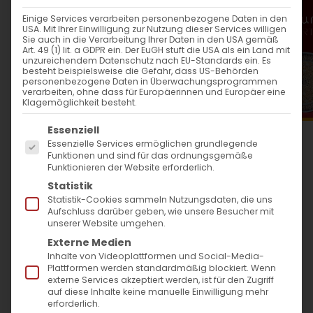
WANN
Einige Services verarbeiten personenbezogene Daten in den
USA. Mit Ihrer Einwilligung zur Nutzung dieser Services willigen
16. Juni 2024
Sie auch in die Verarbeitung Ihrer Daten in den USA gemäß
Art. 49 (1) lit. a GDPR ein. Der EuGH stuft die USA als ein Land mit
12:00 - 13:30
unzureichendem Datenschutz nach EU-Standards ein. Es
besteht beispielsweise die Gefahr, dass US-Behörden
personenbezogene Daten in Überwachungsprogrammen
verarbeiten, ohne dass für Europäerinnen und Europäer eine
ZUM KALENDER HINZUFÜGEN
Klagemöglichkeit besteht.
Es folgt eine Liste der Service-Gruppen, für die
ICS herunterladen
Google Kalender
iCalendar
Office 365
Outlook Live
Essenziell
Essenzielle Services ermöglichen grundlegende
WO
Funktionen und sind für das ordnungsgemäße
Funktionieren der Website erforderlich.
Evang. Lutherkirche Bad
Statistik
Cannstatt
Statistik-Cookies sammeln Nutzungsdaten, die uns
Aufschluss darüber geben, wie unsere Besucher mit
Martin-Luther-Straße 54,
unserer Website umgehen.
Stuttgart
Externe Medien
Inhalte von Videoplattformen und Social-Media-
Plattformen werden standardmäßig blockiert. Wenn
VERANSTALTUNGSTYP
externe Services akzeptiert werden, ist für den Zugriff
auf diese Inhalte keine manuelle Einwilligung mehr
erforderlich.
Surb Patarag / Սուրբ