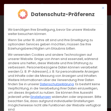
Zum
Facebook
X
Instagram
YouTube
Spotify
Telegram
LinkedIn
SoundCloud
Mit di
Inhalt
Datenschutz-Präferenz
springen
Wir benötigen Ihre Einwilligung, bevor Sie unsere Website
weiter besuchen können.
Wenn Sie unter 16 Jahre alt sind und Ihre Einwilligung zu
optionalen Services geben möchten, müssen Sie Ihre
Erziehungsberechtigten um Erlaubnis bitten.
Wir verwenden Cookies und andere Technologien auf
unserer Website. Einige von ihnen sind essenziell, während
andere uns helfen, diese Website und Ihre Erfahrung zu
Zurück
Vor
verbessern.
Personenbezogene Daten können verarbeitet
werden (z. B. IP-Adressen), z. B. für personalisierte Anzeigen
und Inhalte oder die Messung von Anzeigen und Inhalten.
Weitere Informationen über die Verwendung Ihrer Daten
finden Sie in unserer
Datenschutzerklärung
.
Es besteht keine
Սուրբ Պատարագ / Surb Patarag
Verpflichtung, in die Verarbeitung Ihrer Daten einzuwilligen,
um dieses Angebot zu nutzen.
Sie können Ihre Auswahl
16. Juni 2024
jederzeit unter
Einstellungen
widerrufen oder anpassen.
Bitte
beachten Sie, dass aufgrund individueller Einstellungen
möglicherweise nicht alle Funktionen der Website verfügbar
sind.