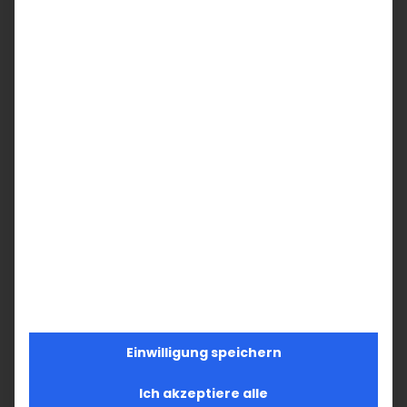
SUCHE
Suche
nach:
AKTUELLES
Im Fokus: August
Sichtbar sein, ins Gespräch kommen
Vardavar in Göppingen und in den
Einwilligung speichern
Gemeinden der Diözese
Ich akzeptiere alle