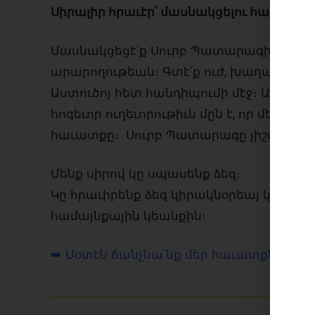
Սիրալիր հրաւէր՝ մասնակցելու հայ եկեղ
Մասնակցեցէ՛ք Սուրբ Պատարագին՝ Հայ
արարողութեան։ Գտէ՛ք ուժ, խաղաղութիւ
Աստուծոյ հետ հանդիպումի մէջ։ Այս Խորհ
հոգեւոր ուղեւորութիւն մըն է, որ մեզ կ
հաւատքը։ Սուրբ Պատարագը յիշատակում
Մենք սիրով կը սպասենք ձեզ։
Կը հրաւիրենք ձեզ կիրակնօրեայ կամ տ
համայնքային կեանքին։
➡️ Մօտէն ճանչնա՛նք մեր հաւատքն ու աւ