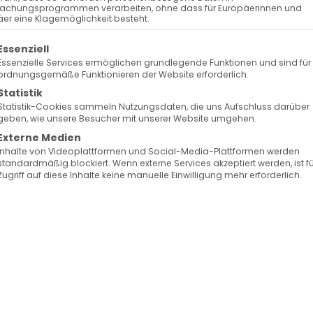
achungsprogrammen verarbeiten, ohne dass für Europäerinnen und
er eine Klagemöglichkeit besteht.
olgt eine Liste der Service-Gruppen, für die eine Ein
Essenziell
Essenzielle Services ermöglichen grundlegende Funktionen und sind für
ordnungsgemäße Funktionieren der Website erforderlich.
Statistik
Statistik-Cookies sammeln Nutzungsdaten, die uns Aufschluss darüber
geben, wie unsere Besucher mit unserer Website umgehen.
Externe Medien
Inhalte von Videoplattformen und Social-Media-Plattformen werden
standardmäßig blockiert. Wenn externe Services akzeptiert werden, ist f
0
Zugriff auf diese Inhalte keine manuelle Einwilligung mehr erforderlich.