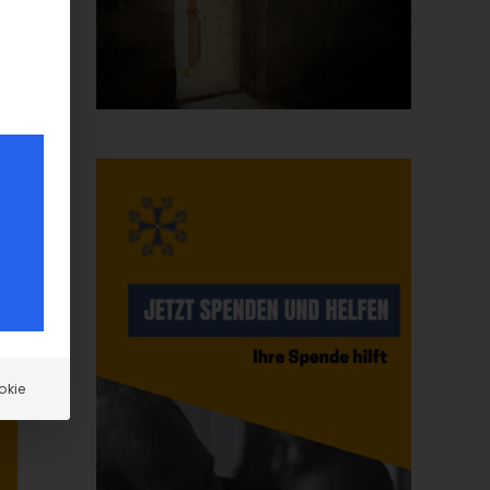
t
okie