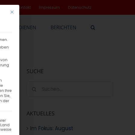
rvice
Kontakt
Impressum
Datenschutz
Mit diesem Button wird der Dialog geschlossen. Seine Funktionalität
EN
DIENEN
BERICHTEN
nnen.
geben
 von
hrung
SUCHE
n
Suche
ie
en Ihre
nach:
n Sie,
n der
AKTUELLES
hrer
n Land
Im Fokus: August
sweise