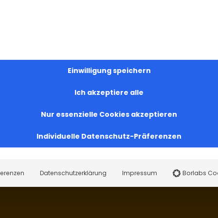
der Armenischen Kirche
Liturgie der armenisch-apostolischen Kirche. Finden
bet und in der Begegnung mit Gott. Der Gottesdiens
und der Stärkung im Glauben.
Einwilligung speichern
Ich akzeptiere alle
gen und seien Sie Teil unserer lebendigen
Nur essenzielle Cookies akzeptieren
Individuelle Datenschutz-Präferenzen
und Tradition
ferenzen
Datenschutzerklärung
Impressum
Borlabs Co