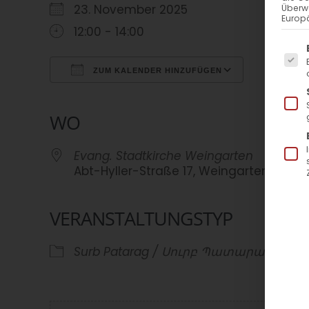
23. November 2025
Überw
Europä
12:00 - 14:00
Es f
ZUM KALENDER HINZUFÜGEN
ICS herunterladen
Google Kalender
iCalendar
Office 365
Outlook Live
WO
Evang. Stadtkirche Weingarten
Abt-Hyller-Straße 17, Weingarten, 8825
VERANSTALTUNGSTYP
Surb Patarag / Սուրբ Պատարագ