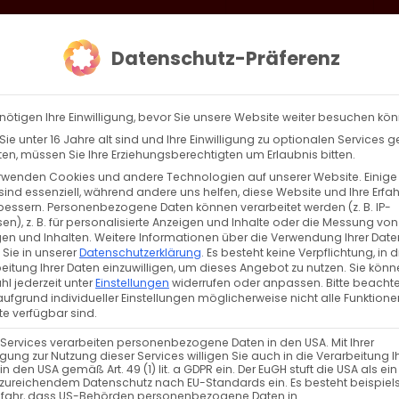
loud
AKTION HEIMAT SCHAFFEN!
Gottesdienste & Events
Se
Datenschutz-Präferenz
AGBW
WIR
BEKENN
nötigen Ihre Einwilligung, bevor Sie unsere Website weiter besuchen kö
ie unter 16 Jahre alt sind und Ihre Einwilligung zu optionalen Services 
n, müssen Sie Ihre Erziehungsberechtigten um Erlaubnis bitten.
rwenden Cookies und andere Technologien auf unserer Website. Einige
sind essenziell, während andere uns helfen, diese Website und Ihre Erfa
Zurück
Vor
bessern.
Personenbezogene Daten können verarbeitet werden (z. B. IP-
en), z. B. für personalisierte Anzeigen und Inhalte oder die Messung von
en und Inhalten.
Weitere Informationen über die Verwendung Ihrer Date
 Sie in unserer
Datenschutzerklärung
.
Es besteht keine Verpflichtung, in d
eitung Ihrer Daten einzuwilligen, um dieses Angebot zu nutzen.
Sie könn
l jederzeit unter
Einstellungen
widerrufen oder anpassen.
Bitte beachte
ufgrund individueller Einstellungen möglicherweise nicht alle Funktione
e verfügbar sind.
 Services verarbeiten personenbezogene Daten in den USA. Mit Ihrer
ligung zur Nutzung dieser Services willigen Sie auch in die Verarbeitung I
in den USA gemäß Art. 49 (1) lit. a GDPR ein. Der EuGH stuft die USA als ei
zureichendem Datenschutz nach EU-Standards ein. Es besteht beispiel
efahr, dass US-Behörden personenbezogene Daten in