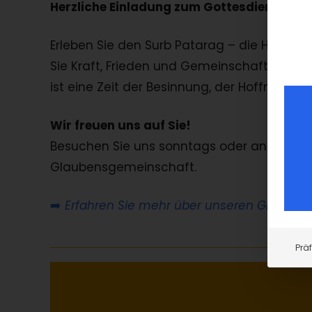
Herzliche Einladung zum Gottesdienst in 
Erleben Sie den Surb Patarag – die Heilige 
Sie Kraft, Frieden und Gemeinschaft im Ge
ist eine Zeit der Besinnung, der Hoffnung 
Wir freuen uns auf Sie!
Besuchen Sie uns sonntags oder an Feierta
Glaubensgemeinschaft.
➡️
Erfahren Sie mehr über unseren Glauben 
Prä