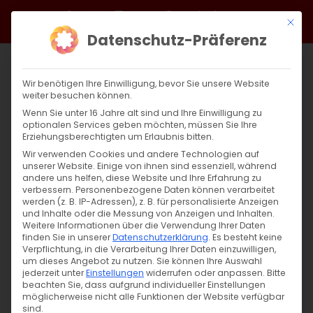
Zum
Facebook
X
Instagram
YouTube
Spotify
Telegram
LinkedIn
SoundCloud
Mit di
Inhalt
Datenschutz-Präferenz
springen
Wir benötigen Ihre Einwilligung, bevor Sie unsere Website
weiter besuchen können.
Wenn Sie unter 16 Jahre alt sind und Ihre Einwilligung zu
optionalen Services geben möchten, müssen Sie Ihre
Erziehungsberechtigten um Erlaubnis bitten.
Wir verwenden Cookies und andere Technologien auf
unserer Website. Einige von ihnen sind essenziell, während
andere uns helfen, diese Website und Ihre Erfahrung zu
Zurück
Vor
verbessern.
Personenbezogene Daten können verarbeitet
werden (z. B. IP-Adressen), z. B. für personalisierte Anzeigen
und Inhalte oder die Messung von Anzeigen und Inhalten.
Weitere Informationen über die Verwendung Ihrer Daten
finden Sie in unserer
Datenschutzerklärung
.
Es besteht keine
Սուրբ Պատարագ / Surb Patarag
Verpflichtung, in die Verarbeitung Ihrer Daten einzuwilligen,
um dieses Angebot zu nutzen.
Sie können Ihre Auswahl
12. Mai 2024
jederzeit unter
Einstellungen
widerrufen oder anpassen.
Bitte
beachten Sie, dass aufgrund individueller Einstellungen
möglicherweise nicht alle Funktionen der Website verfügbar
sind.