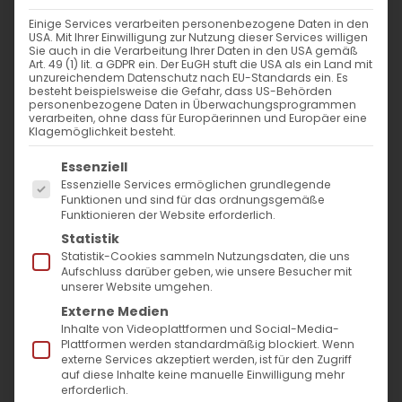
WANN
Einige Services verarbeiten personenbezogene Daten in den
USA. Mit Ihrer Einwilligung zur Nutzung dieser Services willigen
12. Mai 2024 - 25. November 2023
Sie auch in die Verarbeitung Ihrer Daten in den USA gemäß
Art. 49 (1) lit. a GDPR ein. Der EuGH stuft die USA als ein Land mit
12:00 - 11:06
unzureichendem Datenschutz nach EU-Standards ein. Es
besteht beispielsweise die Gefahr, dass US-Behörden
personenbezogene Daten in Überwachungsprogrammen
verarbeiten, ohne dass für Europäerinnen und Europäer eine
ZUM KALENDER HINZUFÜGEN
Klagemöglichkeit besteht.
Es folgt eine Liste der Service-Gruppen, für die
ICS herunterladen
Google Kalender
iCalendar
Office 365
Outlook Live
Essenziell
Essenzielle Services ermöglichen grundlegende
VERANSTALTUNGSTYP
Funktionen und sind für das ordnungsgemäße
Funktionieren der Website erforderlich.
Surb Patarag / Սուրբ Պատարագ
Statistik
Statistik-Cookies sammeln Nutzungsdaten, die uns
Aufschluss darüber geben, wie unsere Besucher mit
unserer Website umgehen.
Externe Medien
Զ կիւրակէ / 6. Sonntag nach Ostern
Inhalte von Videoplattformen und Social-Media-
Plattformen werden standardmäßig blockiert. Wenn
externe Services akzeptiert werden, ist für den Zugriff
auf diese Inhalte keine manuelle Einwilligung mehr
erforderlich.