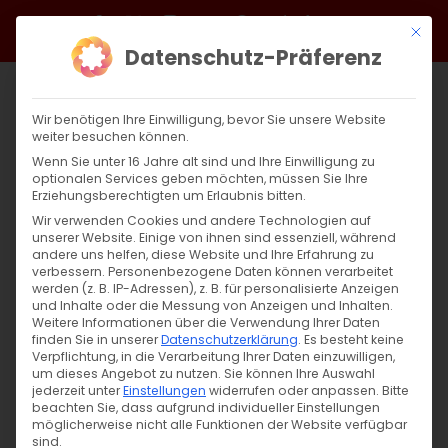
Zum
Facebook
X
Instagram
YouTube
Spotify
Telegram
LinkedIn
SoundCloud
Mit di
Inhalt
Datenschutz-Präferenz
springen
Wir benötigen Ihre Einwilligung, bevor Sie unsere Website
weiter besuchen können.
Wenn Sie unter 16 Jahre alt sind und Ihre Einwilligung zu
optionalen Services geben möchten, müssen Sie Ihre
Erziehungsberechtigten um Erlaubnis bitten.
Wir verwenden Cookies und andere Technologien auf
unserer Website. Einige von ihnen sind essenziell, während
andere uns helfen, diese Website und Ihre Erfahrung zu
Zurück
Vor
verbessern.
Personenbezogene Daten können verarbeitet
werden (z. B. IP-Adressen), z. B. für personalisierte Anzeigen
und Inhalte oder die Messung von Anzeigen und Inhalten.
Weitere Informationen über die Verwendung Ihrer Daten
finden Sie in unserer
Datenschutzerklärung
.
Es besteht keine
Սուրբ Պատարագ / Surb Patarag
Verpflichtung, in die Verarbeitung Ihrer Daten einzuwilligen,
um dieses Angebot zu nutzen.
Sie können Ihre Auswahl
28. Juli 2024
jederzeit unter
Einstellungen
widerrufen oder anpassen.
Bitte
beachten Sie, dass aufgrund individueller Einstellungen
möglicherweise nicht alle Funktionen der Website verfügbar
sind.