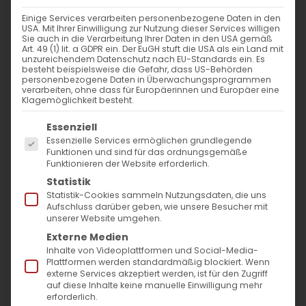
WANN
Einige Services verarbeiten personenbezogene Daten in den
USA. Mit Ihrer Einwilligung zur Nutzung dieser Services willigen
28. Juli 2024 - 25. November 2023
Sie auch in die Verarbeitung Ihrer Daten in den USA gemäß
Art. 49 (1) lit. a GDPR ein. Der EuGH stuft die USA als ein Land mit
12:00 - 11:06
unzureichendem Datenschutz nach EU-Standards ein. Es
besteht beispielsweise die Gefahr, dass US-Behörden
personenbezogene Daten in Überwachungsprogrammen
verarbeiten, ohne dass für Europäerinnen und Europäer eine
ZUM KALENDER HINZUFÜGEN
Klagemöglichkeit besteht.
Es folgt eine Liste der Service-Gruppen, für die
ICS herunterladen
Google Kalender
iCalendar
Office 365
Outlook Live
Essenziell
Essenzielle Services ermöglichen grundlegende
VERANSTALTUNGSTYP
Funktionen und sind für das ordnungsgemäße
Funktionieren der Website erforderlich.
Surb Patarag / Սուրբ Պատարագ
Statistik
Statistik-Cookies sammeln Nutzungsdaten, die uns
Aufschluss darüber geben, wie unsere Besucher mit
unserer Website umgehen.
Externe Medien
Դ կիւրակէ զկնի Վարդավառի:
Inhalte von Videoplattformen und Social-Media-
Բարեկենդան Սուրբ Աստուածածնի
Plattformen werden standardmäßig blockiert. Wenn
externe Services akzeptiert werden, ist für den Zugriff
պահոց / 4. Sonntag nach Wardawar.
auf diese Inhalte keine manuelle Einwilligung mehr
erforderlich.
Barekendan vor Astvatsatsin-Fasten