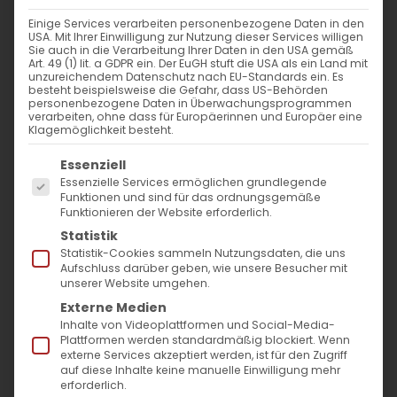
WANN
Einige Services verarbeiten personenbezogene Daten in den
USA. Mit Ihrer Einwilligung zur Nutzung dieser Services willigen
11. Februar 2024 - 25. November 2023
Sie auch in die Verarbeitung Ihrer Daten in den USA gemäß
Art. 49 (1) lit. a GDPR ein. Der EuGH stuft die USA als ein Land mit
12:00 - 11:06
unzureichendem Datenschutz nach EU-Standards ein. Es
besteht beispielsweise die Gefahr, dass US-Behörden
personenbezogene Daten in Überwachungsprogrammen
verarbeiten, ohne dass für Europäerinnen und Europäer eine
ZUM KALENDER HINZUFÜGEN
Klagemöglichkeit besteht.
Es folgt eine Liste der Service-Gruppen, für die
ICS herunterladen
Google Kalender
iCalendar
Office 365
Outlook Live
Essenziell
Essenzielle Services ermöglichen grundlegende
VERANSTALTUNGSTYP
Funktionen und sind für das ordnungsgemäße
Funktionieren der Website erforderlich.
Surb Patarag / Սուրբ Պատարագ
Statistik
Statistik-Cookies sammeln Nutzungsdaten, die uns
Aufschluss darüber geben, wie unsere Besucher mit
unserer Website umgehen.
Externe Medien
Բուն բարեկենդան / Bun
Inhalte von Videoplattformen und Social-Media-
Barekendan_x000D_
Plattformen werden standardmäßig blockiert. Wenn
externe Services akzeptiert werden, ist für den Zugriff
auf diese Inhalte keine manuelle Einwilligung mehr
erforderlich.