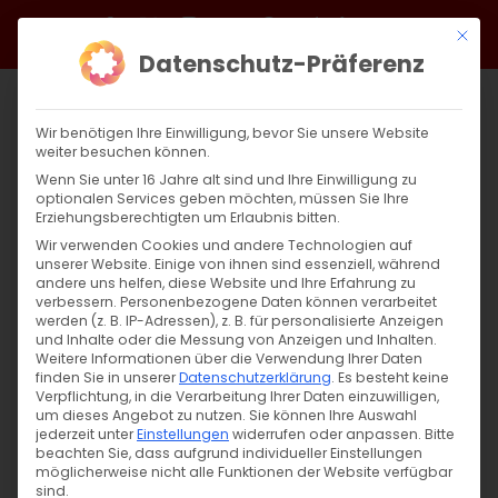
Zum
Facebook
X
Instagram
YouTube
Spotify
Telegram
LinkedIn
SoundCloud
Mit di
Inhalt
Datenschutz-Präferenz
springen
Wir benötigen Ihre Einwilligung, bevor Sie unsere Website
weiter besuchen können.
Wenn Sie unter 16 Jahre alt sind und Ihre Einwilligung zu
optionalen Services geben möchten, müssen Sie Ihre
Erziehungsberechtigten um Erlaubnis bitten.
Wir verwenden Cookies und andere Technologien auf
unserer Website. Einige von ihnen sind essenziell, während
andere uns helfen, diese Website und Ihre Erfahrung zu
Zurück
Vor
verbessern.
Personenbezogene Daten können verarbeitet
werden (z. B. IP-Adressen), z. B. für personalisierte Anzeigen
und Inhalte oder die Messung von Anzeigen und Inhalten.
Weitere Informationen über die Verwendung Ihrer Daten
finden Sie in unserer
Datenschutzerklärung
.
Es besteht keine
Սուրբ Պատարագ / Surb Patarag
Verpflichtung, in die Verarbeitung Ihrer Daten einzuwilligen,
um dieses Angebot zu nutzen.
Sie können Ihre Auswahl
11. Februar 2024
jederzeit unter
Einstellungen
widerrufen oder anpassen.
Bitte
beachten Sie, dass aufgrund individueller Einstellungen
möglicherweise nicht alle Funktionen der Website verfügbar
sind.