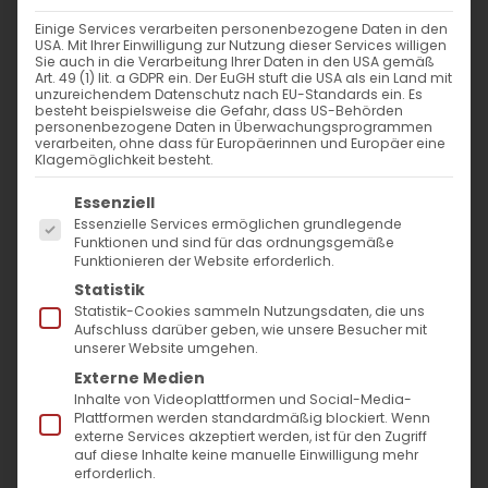
WANN
Einige Services verarbeiten personenbezogene Daten in den
USA. Mit Ihrer Einwilligung zur Nutzung dieser Services willigen
16. Juni 2024 - 29. November 2023
Sie auch in die Verarbeitung Ihrer Daten in den USA gemäß
Art. 49 (1) lit. a GDPR ein. Der EuGH stuft die USA als ein Land mit
12:00 - 10:53
unzureichendem Datenschutz nach EU-Standards ein. Es
besteht beispielsweise die Gefahr, dass US-Behörden
personenbezogene Daten in Überwachungsprogrammen
verarbeiten, ohne dass für Europäerinnen und Europäer eine
ZUM KALENDER HINZUFÜGEN
Klagemöglichkeit besteht.
Es folgt eine Liste der Service-Gruppen, für die
ICS herunterladen
Google Kalender
iCalendar
Office 365
Outlook Live
Essenziell
Essenzielle Services ermöglichen grundlegende
VERANSTALTUNGSTYP
Funktionen und sind für das ordnungsgemäße
Funktionieren der Website erforderlich.
Surb Patarag / Սուրբ Պատարագ
Statistik
Statistik-Cookies sammeln Nutzungsdaten, die uns
Aufschluss darüber geben, wie unsere Besucher mit
unserer Website umgehen.
Externe Medien
Դ կիւրակէ զկնի Հոգեգալստեան / 4.
Inhalte von Videoplattformen und Social-Media-
Sonntag nach Pfingsten
Plattformen werden standardmäßig blockiert. Wenn
externe Services akzeptiert werden, ist für den Zugriff
auf diese Inhalte keine manuelle Einwilligung mehr
erforderlich.