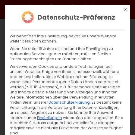
Zum
Facebook
X
Instagram
YouTube
Spotify
Telegram
LinkedIn
SoundCloud
Mit di
Inhalt
Datenschutz-Präferenz
springen
Wir benötigen Ihre Einwilligung, bevor Sie unsere Website
weiter besuchen können.
Wenn Sie unter 16 Jahre alt sind und Ihre Einwilligung zu
optionalen Services geben möchten, müssen Sie Ihre
Erziehungsberechtigten um Erlaubnis bitten.
Wir verwenden Cookies und andere Technologien auf
unserer Website. Einige von ihnen sind essenziell, während
andere uns helfen, diese Website und Ihre Erfahrung zu
Zurück
Vor
verbessern.
Personenbezogene Daten können verarbeitet
werden (z. B. IP-Adressen), z. B. für personalisierte Anzeigen
und Inhalte oder die Messung von Anzeigen und Inhalten.
Weitere Informationen über die Verwendung Ihrer Daten
finden Sie in unserer
Datenschutzerklärung
.
Es besteht keine
Սուրբ Պատարագ / Surb Patarag
Verpflichtung, in die Verarbeitung Ihrer Daten einzuwilligen,
um dieses Angebot zu nutzen.
Sie können Ihre Auswahl
16. Juni 2024
jederzeit unter
Einstellungen
widerrufen oder anpassen.
Bitte
beachten Sie, dass aufgrund individueller Einstellungen
möglicherweise nicht alle Funktionen der Website verfügbar
sind.