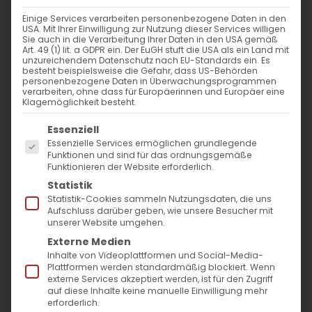
WANN
Einige Services verarbeiten personenbezogene Daten in den
USA. Mit Ihrer Einwilligung zur Nutzung dieser Services willigen
5. Mai 2023
Sie auch in die Verarbeitung Ihrer Daten in den USA gemäß
Art. 49 (1) lit. a GDPR ein. Der EuGH stuft die USA als ein Land mit
19:00 - 20:30
unzureichendem Datenschutz nach EU-Standards ein. Es
besteht beispielsweise die Gefahr, dass US-Behörden
personenbezogene Daten in Überwachungsprogrammen
verarbeiten, ohne dass für Europäerinnen und Europäer eine
ZUM KALENDER HINZUFÜGEN
Klagemöglichkeit besteht.
Es folgt eine Liste der Service-Gruppen, für die
ICS herunterladen
Google Kalender
iCalendar
Office 365
Outlook Live
Essenziell
Essenzielle Services ermöglichen grundlegende
WO
Funktionen und sind für das ordnungsgemäße
Funktionieren der Website erforderlich.
Pfarrsaal der Lutherkirche
Statistik
Bad Cannstatt
Statistik-Cookies sammeln Nutzungsdaten, die uns
Aufschluss darüber geben, wie unsere Besucher mit
Emser Str. 9, Stuttgart, 70372
unserer Website umgehen.
Externe Medien
Inhalte von Videoplattformen und Social-Media-
VERANSTALTUNGSTYP
Plattformen werden standardmäßig blockiert. Wenn
externe Services akzeptiert werden, ist für den Zugriff
auf diese Inhalte keine manuelle Einwilligung mehr
Begegnung
Bibeltreff
erforderlich.