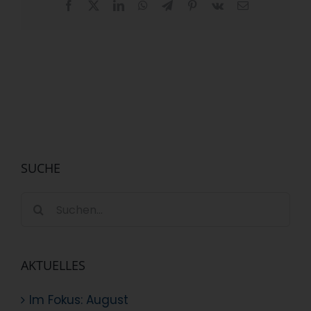
Facebook
X
LinkedIn
WhatsApp
Telegram
Pinterest
Vk
E-
Mail
SUCHE
Suche
nach:
AKTUELLES
Im Fokus: August