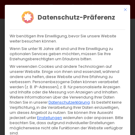
Zum
Facebook
X
Instagram
YouTube
Spotify
Telegram
LinkedIn
SoundCloud
Mit di
Inhalt
Datenschutz-Präferenz
springen
Wir benötigen Ihre Einwilligung, bevor Sie unsere Website
weiter besuchen können.
Wenn Sie unter 16 Jahre alt sind und Ihre Einwilligung zu
optionalen Services geben möchten, müssen Sie Ihre
Erziehungsberechtigten um Erlaubnis bitten.
Wir verwenden Cookies und andere Technologien auf
unserer Website. Einige von ihnen sind essenziell, während
andere uns helfen, diese Website und Ihre Erfahrung zu
Zurück
Vor
verbessern.
Personenbezogene Daten können verarbeitet
werden (z. B. IP-Adressen), z. B. für personalisierte Anzeigen
und Inhalte oder die Messung von Anzeigen und Inhalten.
Weitere Informationen über die Verwendung Ihrer Daten
finden Sie in unserer
Datenschutzerklärung
.
Es besteht keine
Ժամերգություն / Abendandacht
Verpflichtung, in die Verarbeitung Ihrer Daten einzuwilligen,
um dieses Angebot zu nutzen.
Sie können Ihre Auswahl
13. Februar 2026
jederzeit unter
Einstellungen
widerrufen oder anpassen.
Bitte
beachten Sie, dass aufgrund individueller Einstellungen
möglicherweise nicht alle Funktionen der Website verfügbar
sind.