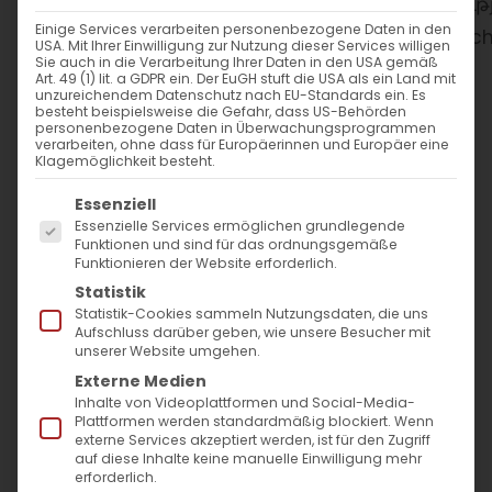
WANN
Einige Services verarbeiten personenbezogene Daten in den
USA. Mit Ihrer Einwilligung zur Nutzung dieser Services willigen
13. Februar 2026
Sie auch in die Verarbeitung Ihrer Daten in den USA gemäß
Art. 49 (1) lit. a GDPR ein. Der EuGH stuft die USA als ein Land mit
18:00 - 19:00
unzureichendem Datenschutz nach EU-Standards ein. Es
besteht beispielsweise die Gefahr, dass US-Behörden
personenbezogene Daten in Überwachungsprogrammen
verarbeiten, ohne dass für Europäerinnen und Europäer eine
ZUM KALENDER HINZUFÜGEN
Klagemöglichkeit besteht.
Es folgt eine Liste der Service-Gruppen, für die
ICS herunterladen
Google Kalender
iCalendar
Office 365
Outlook Live
Essenziell
Essenzielle Services ermöglichen grundlegende
WO
Funktionen und sind für das ordnungsgemäße
Funktionieren der Website erforderlich.
Evang. Gemeindezentrum
Statistik
Bartenbach
Statistik-Cookies sammeln Nutzungsdaten, die uns
Aufschluss darüber geben, wie unsere Besucher mit
Fehlhalde 4, Göppingen
unserer Website umgehen.
Externe Medien
Inhalte von Videoplattformen und Social-Media-
VERANSTALTUNGSTYP
Plattformen werden standardmäßig blockiert. Wenn
externe Services akzeptiert werden, ist für den Zugriff
auf diese Inhalte keine manuelle Einwilligung mehr
Gottesdienst
Kirchenfest
erforderlich.