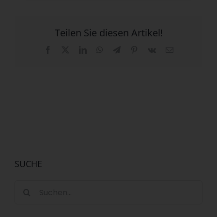
Teilen Sie diesen Artikel!
Facebook
X
LinkedIn
WhatsApp
Telegram
Pinterest
Vk
E-
Mail
SUCHE
Suche
nach: