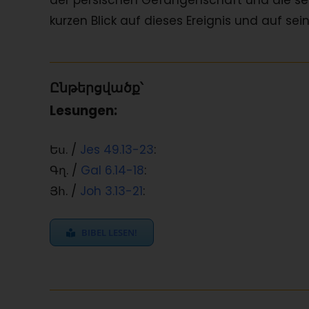
der persischen Gefangenschaft und die se
kurzen Blick auf dieses Ereignis und auf se
Ընթերցվածք՝
Lesungen:
Ես. /
Jes 49.13-23
:
Գղ. /
Gal 6.14-18
:
Յհ. /
Joh 3.13-21
:
BIBEL LESEN!