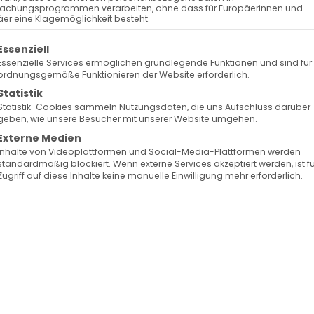
achungsprogrammen verarbeiten, ohne dass für Europäerinnen und
er eine Klagemöglichkeit besteht.
olgt eine Liste der Service-Gruppen, für die eine Ein
Essenziell
Essenzielle Services ermöglichen grundlegende Funktionen und sind für
ordnungsgemäße Funktionieren der Website erforderlich.
Statistik
Statistik-Cookies sammeln Nutzungsdaten, die uns Aufschluss darüber
geben, wie unsere Besucher mit unserer Website umgehen.
Externe Medien
Inhalte von Videoplattformen und Social-Media-Plattformen werden
standardmäßig blockiert. Wenn externe Services akzeptiert werden, ist f
Zugriff auf diese Inhalte keine manuelle Einwilligung mehr erforderlich.
տարագ