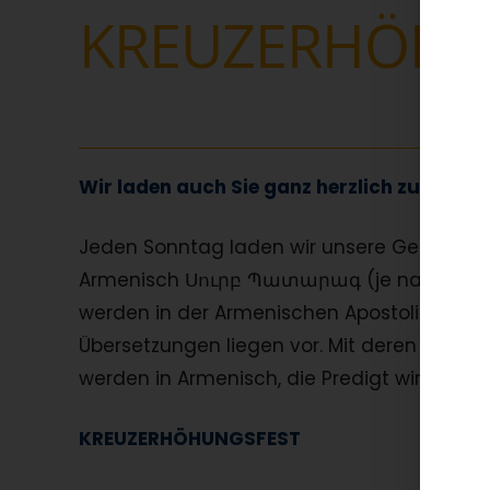
KREUZERHÖHU
Wir laden auch Sie ganz herzlich zu unser
Jeden Sonntag laden wir unsere Gemeinde zur
Armenisch Սուրբ Պատարագ (je nach Ausspr
werden in der Armenischen Apostolischen Ki
Übersetzungen liegen vor. Mit deren Hilfe
werden in Armenisch, die Predigt wird in 
KREUZERHÖHUNGSFEST