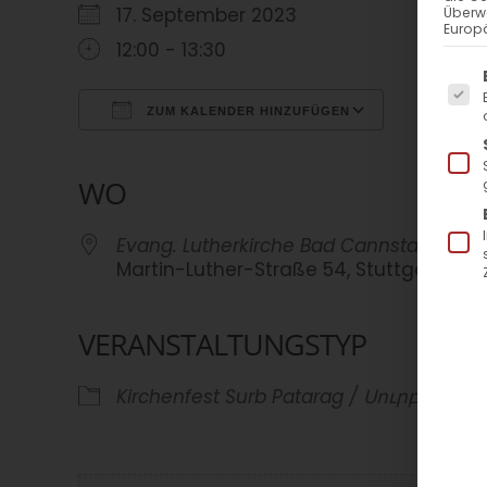
17. September 2023
Überw
Europä
12:00 - 13:30
Es f
ZUM KALENDER HINZUFÜGEN
ICS herunterladen
Google Kalender
iCalendar
Office 365
Outlook Live
WO
Evang. Lutherkirche Bad Cannstatt
Martin-Luther-Straße 54, Stuttgart
VERANSTALTUNGSTYP
Kirchenfest
Surb Patarag / Սուրբ Պա