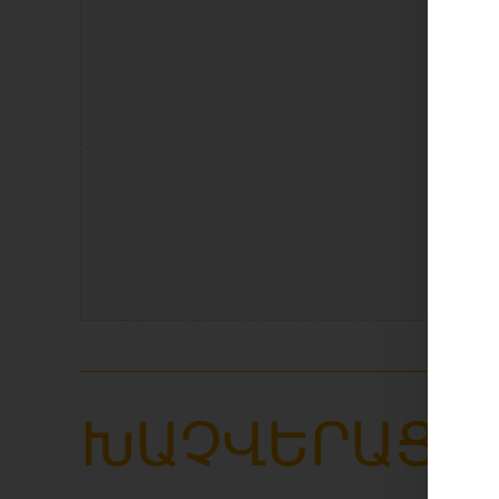
La
ԽԱՉՎԵՐԱՑ