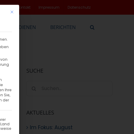
rvice
Kontakt
Impressum
Datenschutz
Mit diesem Button wird der Dialog geschlossen. Seine Funktionalität
EN
DIENEN
BERICHTEN
nnen.
geben
 von
hrung
SUCHE
n
Suche
ie
en Ihre
nach:
n Sie,
n der
AKTUELLES
hrer
n Land
Im Fokus: August
sweise