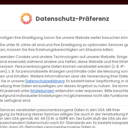
loud
AKTION HEIMAT SCHAFFEN!
Gottesdienste & Events
Se
Datenschutz-Präferenz
AGBW
WIR
BEKENN
nötigen Ihre Einwilligung, bevor Sie unsere Website weiter besuchen kö
ie unter 16 Jahre alt sind und Ihre Einwilligung zu optionalen Services 
n, müssen Sie Ihre Erziehungsberechtigten um Erlaubnis bitten.
rwenden Cookies und andere Technologien auf unserer Website. Einige
sind essenziell, während andere uns helfen, diese Website und Ihre Erfa
Zurück
Vor
bessern.
Personenbezogene Daten können verarbeitet werden (z. B. IP-
en), z. B. für personalisierte Anzeigen und Inhalte oder die Messung von
en und Inhalten.
Weitere Informationen über die Verwendung Ihrer Date
 Sie in unserer
Datenschutzerklärung
.
Es besteht keine Verpflichtung, in d
eitung Ihrer Daten einzuwilligen, um dieses Angebot zu nutzen.
Sie könn
höhungsfest. Surb Patarag
l jederzeit unter
Einstellungen
widerrufen oder anpassen.
Bitte beachte
ufgrund individueller Einstellungen möglicherweise nicht alle Funktione
e verfügbar sind.
 Services verarbeiten personenbezogene Daten in den USA. Mit Ihrer
ligung zur Nutzung dieser Services willigen Sie auch in die Verarbeitung I
in den USA gemäß Art. 49 (1) lit. a GDPR ein. Der EuGH stuft die USA als ei
zureichendem Datenschutz nach EU-Standards ein. Es besteht beispiel
efahr, dass US-Behörden personenbezogene Daten in