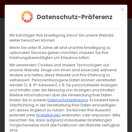
Zum
Facebook
X
Instagram
YouTube
Spotify
Telegram
LinkedIn
SoundCloud
Mit di
Inhalt
Datenschutz-Präferenz
springen
Wir benötigen Ihre Einwilligung, bevor Sie unsere Website
weiter besuchen können.
Wenn Sie unter 16 Jahre alt sind und Ihre Einwilligung zu
optionalen Services geben möchten, müssen Sie Ihre
Erziehungsberechtigten um Erlaubnis bitten.
Wir verwenden Cookies und andere Technologien auf
unserer Website. Einige von ihnen sind essenziell, während
andere uns helfen, diese Website und Ihre Erfahrung zu
Zurück
Vor
verbessern.
Personenbezogene Daten können verarbeitet
werden (z. B. IP-Adressen), z. B. für personalisierte Anzeigen
und Inhalte oder die Messung von Anzeigen und Inhalten.
Weitere Informationen über die Verwendung Ihrer Daten
finden Sie in unserer
Datenschutzerklärung
.
Es besteht keine
Ավագ շաբաթ․ Ճրագալույց Զատկի /
Verpflichtung, in die Verarbeitung Ihrer Daten einzuwilligen,
Ostervorabend
um dieses Angebot zu nutzen.
Sie können Ihre Auswahl
jederzeit unter
Einstellungen
widerrufen oder anpassen.
Bitte
beachten Sie, dass aufgrund individueller Einstellungen
30. März 2024
möglicherweise nicht alle Funktionen der Website verfügbar
sind.