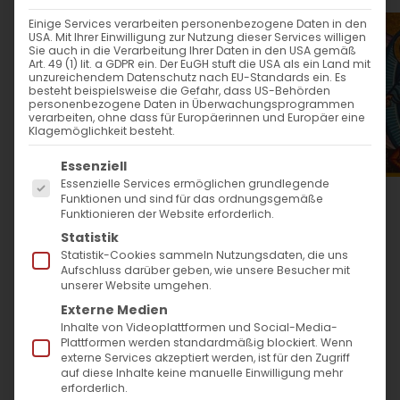
WANN
Einige Services verarbeiten personenbezogene Daten in den
USA. Mit Ihrer Einwilligung zur Nutzung dieser Services willigen
Sie auch in die Verarbeitung Ihrer Daten in den USA gemäß
Art. 49 (1) lit. a GDPR ein. Der EuGH stuft die USA als ein Land mit
30. März 2024
unzureichendem Datenschutz nach EU-Standards ein. Es
besteht beispielsweise die Gefahr, dass US-Behörden
17:00 - 18:30
personenbezogene Daten in Überwachungsprogrammen
verarbeiten, ohne dass für Europäerinnen und Europäer eine
Klagemöglichkeit besteht.
ZUM KALENDER HINZUFÜGEN
Es folgt eine Liste der Service-Gruppen, für die
Essenziell
Essenzielle Services ermöglichen grundlegende
ICS herunterladen
Google Kalender
iCalendar
Office 365
Outlook Live
Funktionen und sind für das ordnungsgemäße
WO
Funktionieren der Website erforderlich.
Statistik
Statistik-Cookies sammeln Nutzungsdaten, die uns
Evang. Lutherkirche Bad
Aufschluss darüber geben, wie unsere Besucher mit
Cannstatt
unserer Website umgehen.
Martin-Luther-Straße 54,
Externe Medien
Stuttgart
Inhalte von Videoplattformen und Social-Media-
Plattformen werden standardmäßig blockiert. Wenn
externe Services akzeptiert werden, ist für den Zugriff
VERANSTALTUNGSTYP
auf diese Inhalte keine manuelle Einwilligung mehr
erforderlich.