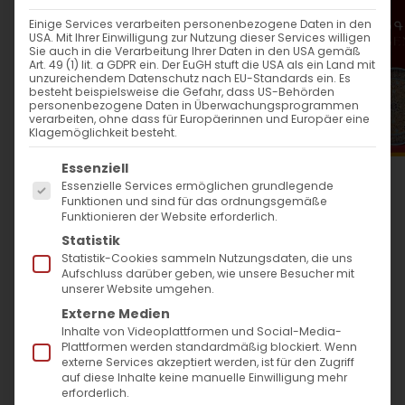
WANN
Einige Services verarbeiten personenbezogene Daten in den
USA. Mit Ihrer Einwilligung zur Nutzung dieser Services willigen
8. Oktober 2023
Sie auch in die Verarbeitung Ihrer Daten in den USA gemäß
Art. 49 (1) lit. a GDPR ein. Der EuGH stuft die USA als ein Land mit
12:00 - 13:30
unzureichendem Datenschutz nach EU-Standards ein. Es
besteht beispielsweise die Gefahr, dass US-Behörden
personenbezogene Daten in Überwachungsprogrammen
verarbeiten, ohne dass für Europäerinnen und Europäer eine
ZUM KALENDER HINZUFÜGEN
Klagemöglichkeit besteht.
Es folgt eine Liste der Service-Gruppen, für die
ICS herunterladen
Google Kalender
iCalendar
Office 365
Outlook Live
Essenziell
Essenzielle Services ermöglichen grundlegende
WO
Funktionen und sind für das ordnungsgemäße
Funktionieren der Website erforderlich.
Armenische Hl. Kreuz Kirche
Statistik
Lerchenberger Straße 48,
Statistik-Cookies sammeln Nutzungsdaten, die uns
Aufschluss darüber geben, wie unsere Besucher mit
Göppingen, 73035
unserer Website umgehen.
Externe Medien
Inhalte von Videoplattformen und Social-Media-
VERANSTALTUNGSTYP
Plattformen werden standardmäßig blockiert. Wenn
externe Services akzeptiert werden, ist für den Zugriff
auf diese Inhalte keine manuelle Einwilligung mehr
Surb Patarag / Սուրբ
erforderlich.
Պատարագ