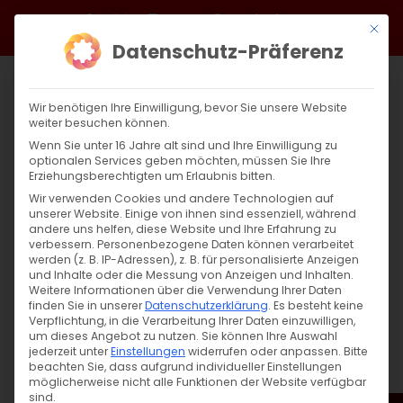
Zum
Facebook
X
Instagram
YouTube
Spotify
Telegram
LinkedIn
SoundCloud
Mit di
Inhalt
Datenschutz-Präferenz
springen
Wir benötigen Ihre Einwilligung, bevor Sie unsere Website
weiter besuchen können.
Wenn Sie unter 16 Jahre alt sind und Ihre Einwilligung zu
optionalen Services geben möchten, müssen Sie Ihre
Erziehungsberechtigten um Erlaubnis bitten.
Wir verwenden Cookies und andere Technologien auf
unserer Website. Einige von ihnen sind essenziell, während
andere uns helfen, diese Website und Ihre Erfahrung zu
Zurück
Vor
verbessern.
Personenbezogene Daten können verarbeitet
werden (z. B. IP-Adressen), z. B. für personalisierte Anzeigen
und Inhalte oder die Messung von Anzeigen und Inhalten.
Weitere Informationen über die Verwendung Ihrer Daten
finden Sie in unserer
Datenschutzerklärung
.
Es besteht keine
Սուրբ Պատարագ / Surb Patarag
Verpflichtung, in die Verarbeitung Ihrer Daten einzuwilligen,
um dieses Angebot zu nutzen.
Sie können Ihre Auswahl
8. Oktober 2023
jederzeit unter
Einstellungen
widerrufen oder anpassen.
Bitte
beachten Sie, dass aufgrund individueller Einstellungen
möglicherweise nicht alle Funktionen der Website verfügbar
sind.