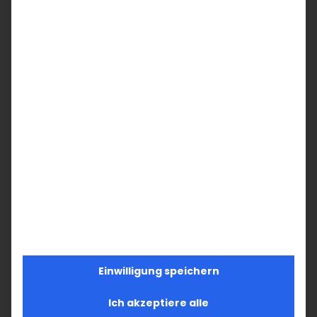
SUCHE
Suche
nach:
AKTUELLES
Im Fokus: August
Sichtbar sein, ins Gespräch kommen
Vardavar in Göppingen und in den
Einwilligung speichern
Gemeinden der Diözese
Ich akzeptiere alle