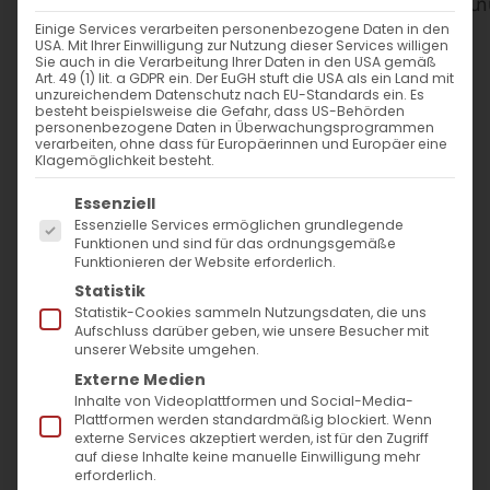
WANN
Einige Services verarbeiten personenbezogene Daten in den
USA. Mit Ihrer Einwilligung zur Nutzung dieser Services willigen
8. Februar 2026
Sie auch in die Verarbeitung Ihrer Daten in den USA gemäß
Art. 49 (1) lit. a GDPR ein. Der EuGH stuft die USA als ein Land mit
12:00 - 14:00
unzureichendem Datenschutz nach EU-Standards ein. Es
besteht beispielsweise die Gefahr, dass US-Behörden
personenbezogene Daten in Überwachungsprogrammen
verarbeiten, ohne dass für Europäerinnen und Europäer eine
ZUM KALENDER HINZUFÜGEN
Klagemöglichkeit besteht.
Es folgt eine Liste der Service-Gruppen, für die
ICS herunterladen
Google Kalender
iCalendar
Office 365
Outlook Live
Essenziell
Essenzielle Services ermöglichen grundlegende
WO
Funktionen und sind für das ordnungsgemäße
Funktionieren der Website erforderlich.
Evang. Gemeindezentrum
Statistik
Bartenbach
Statistik-Cookies sammeln Nutzungsdaten, die uns
Aufschluss darüber geben, wie unsere Besucher mit
Fehlhalde 4, Göppingen
unserer Website umgehen.
Externe Medien
Inhalte von Videoplattformen und Social-Media-
VERANSTALTUNGSTYP
Plattformen werden standardmäßig blockiert. Wenn
externe Services akzeptiert werden, ist für den Zugriff
auf diese Inhalte keine manuelle Einwilligung mehr
Gottesdienst
erforderlich.
Surb Patarag / Սուրբ