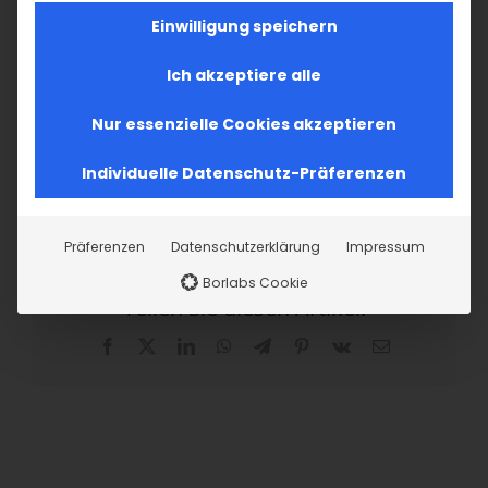
Werden Sie jetzt aktiv!
Einwilligung speichern
Ich akzeptiere alle
JETZT MITGLIEDSCHAFT
BEANTRAGEN
Nur essenzielle Cookies akzeptieren
Individuelle Datenschutz-Präferenzen
Präferenzen
Datenschutzerklärung
Impressum
Borlabs Cookie
Teilen Sie diesen Artikel!
Facebook
X
LinkedIn
WhatsApp
Telegram
Pinterest
Vk
E-
Mail