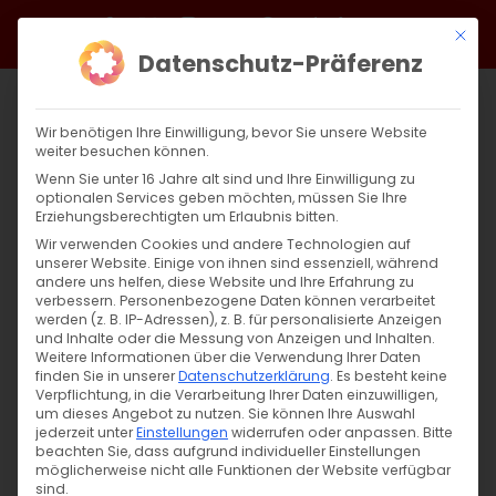
Zum
Facebook
X
Instagram
YouTube
Spotify
Telegram
LinkedIn
SoundCloud
Mit di
Inhalt
Datenschutz-Präferenz
springen
Wir benötigen Ihre Einwilligung, bevor Sie unsere Website
weiter besuchen können.
Wenn Sie unter 16 Jahre alt sind und Ihre Einwilligung zu
optionalen Services geben möchten, müssen Sie Ihre
Erziehungsberechtigten um Erlaubnis bitten.
Wir verwenden Cookies und andere Technologien auf
unserer Website. Einige von ihnen sind essenziell, während
andere uns helfen, diese Website und Ihre Erfahrung zu
Zurück
Vor
verbessern.
Personenbezogene Daten können verarbeitet
werden (z. B. IP-Adressen), z. B. für personalisierte Anzeigen
und Inhalte oder die Messung von Anzeigen und Inhalten.
Weitere Informationen über die Verwendung Ihrer Daten
finden Sie in unserer
Datenschutzerklärung
.
Es besteht keine
Սուրբ Պատարագ / Surb Patarag
Verpflichtung, in die Verarbeitung Ihrer Daten einzuwilligen,
um dieses Angebot zu nutzen.
Sie können Ihre Auswahl
8. Februar 2026
jederzeit unter
Einstellungen
widerrufen oder anpassen.
Bitte
beachten Sie, dass aufgrund individueller Einstellungen
möglicherweise nicht alle Funktionen der Website verfügbar
sind.