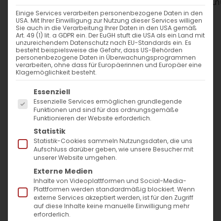
WANN
Einige Services verarbeiten personenbezogene Daten in den
USA. Mit Ihrer Einwilligung zur Nutzung dieser Services willigen
17. Mai 2026
Sie auch in die Verarbeitung Ihrer Daten in den USA gemäß
Art. 49 (1) lit. a GDPR ein. Der EuGH stuft die USA als ein Land mit
12:30 - 14:30
unzureichendem Datenschutz nach EU-Standards ein. Es
besteht beispielsweise die Gefahr, dass US-Behörden
personenbezogene Daten in Überwachungsprogrammen
verarbeiten, ohne dass für Europäerinnen und Europäer eine
ZUM KALENDER HINZUFÜGEN
Klagemöglichkeit besteht.
Es folgt eine Liste der Service-Gruppen, für die
ICS herunterladen
Google Kalender
iCalendar
Office 365
Outlook Live
Essenziell
Essenzielle Services ermöglichen grundlegende
WO
Funktionen und sind für das ordnungsgemäße
Funktionieren der Website erforderlich.
Evang. Lutherkirche Bad
Statistik
Cannstatt
Statistik-Cookies sammeln Nutzungsdaten, die uns
Aufschluss darüber geben, wie unsere Besucher mit
Martin-Luther-Straße 54,
unserer Website umgehen.
Stuttgart
Externe Medien
Inhalte von Videoplattformen und Social-Media-
Plattformen werden standardmäßig blockiert. Wenn
VERANSTALTUNGSTYP
externe Services akzeptiert werden, ist für den Zugriff
auf diese Inhalte keine manuelle Einwilligung mehr
erforderlich.
Surb Patarag / Սուրբ