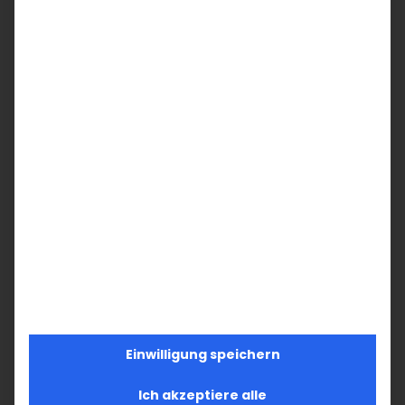
Mitglied!
Unterstützen Sie die Armenische
Kirche in Deutschland und Ihre
Armenische Gemeinde Baden-
Württemberg mit Ihrem
Mitgliedsbeitrag.
Werden Sie jetzt aktiv!
JETZT MITGLIEDSCHAFT
BEANTRAGEN
Einwilligung speichern
Ich akzeptiere alle