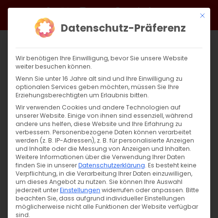
Zum
Facebook
X
Instagram
YouTube
Spotify
Telegram
LinkedIn
SoundCloud
Mit di
Inhalt
Datenschutz-Präferenz
springen
Wir benötigen Ihre Einwilligung, bevor Sie unsere Website
weiter besuchen können.
Wenn Sie unter 16 Jahre alt sind und Ihre Einwilligung zu
optionalen Services geben möchten, müssen Sie Ihre
Erziehungsberechtigten um Erlaubnis bitten.
Wir verwenden Cookies und andere Technologien auf
unserer Website. Einige von ihnen sind essenziell, während
andere uns helfen, diese Website und Ihre Erfahrung zu
Zurück
Vor
verbessern.
Personenbezogene Daten können verarbeitet
werden (z. B. IP-Adressen), z. B. für personalisierte Anzeigen
und Inhalte oder die Messung von Anzeigen und Inhalten.
Weitere Informationen über die Verwendung Ihrer Daten
finden Sie in unserer
Datenschutzerklärung
.
Es besteht keine
Սուրբ Պատարագ / Surb Patarag
Verpflichtung, in die Verarbeitung Ihrer Daten einzuwilligen,
um dieses Angebot zu nutzen.
Sie können Ihre Auswahl
17. Mai 2026
jederzeit unter
Einstellungen
widerrufen oder anpassen.
Bitte
beachten Sie, dass aufgrund individueller Einstellungen
möglicherweise nicht alle Funktionen der Website verfügbar
sind.