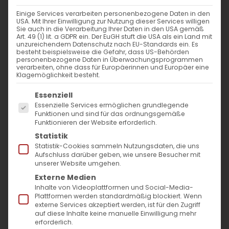
Der Katholikos Aller Armenier ist das
Einige Services verarbeiten personenbezogene Daten in den
Oberhaupt der Armenischen Apostolischen
USA. Mit Ihrer Einwilligung zur Nutzung dieser Services willigen
Sie auch in die Verarbeitung Ihrer Daten in den USA gemäß
Kirche.
Art. 49 (1) lit. a GDPR ein. Der EuGH stuft die USA als ein Land mit
unzureichendem Datenschutz nach EU-Standards ein. Es
Der Sitz des Katholikos ist der Heilige Stuhl
besteht beispielsweise die Gefahr, dass US-Behörden
personenbezogene Daten in Überwachungsprogrammen
von Etschmiadzin. Seine Heiligkeit wird von
verarbeiten, ohne dass für Europäerinnen und Europäer eine
Klagemöglichkeit besteht.
der National-Kirchlichen Versammlung
Es folgt eine Liste der Service-Gruppen, für die
gewählt.
Essenziell
Essenzielle Services ermöglichen grundlegende
So wurde S. H. Karekin II. am 27. 10.1999 zum
Funktionen und sind für das ordnungsgemäße
Funktionieren der Website erforderlich.
Obersten Patriarchen und 132. Katholikos
Statistik
Aller Armenier gewählt.
Statistik-Cookies sammeln Nutzungsdaten, die uns
Aufschluss darüber geben, wie unsere Besucher mit
unserer Website umgehen.
Externe Medien
Inhalte von Videoplattformen und Social-Media-
Plattformen werden standardmäßig blockiert. Wenn
externe Services akzeptiert werden, ist für den Zugriff
auf diese Inhalte keine manuelle Einwilligung mehr
erforderlich.
Seine Heiligkeit Karekin II. (mit weltlichem