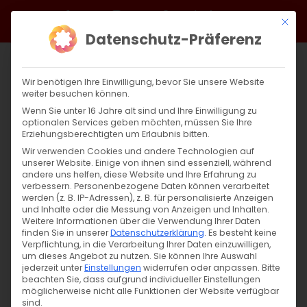
Zum
Facebook
X
Instagram
YouTube
Spotify
Telegram
LinkedIn
SoundCloud
Mit di
Inhalt
Datenschutz-Präferenz
springen
Wir benötigen Ihre Einwilligung, bevor Sie unsere Website
weiter besuchen können.
Wenn Sie unter 16 Jahre alt sind und Ihre Einwilligung zu
optionalen Services geben möchten, müssen Sie Ihre
Erziehungsberechtigten um Erlaubnis bitten.
Wir verwenden Cookies und andere Technologien auf
unserer Website. Einige von ihnen sind essenziell, während
andere uns helfen, diese Website und Ihre Erfahrung zu
verbessern.
Personenbezogene Daten können verarbeitet
werden (z. B. IP-Adressen), z. B. für personalisierte Anzeigen
Seine Heiligkeit Karekin II.
und Inhalte oder die Messung von Anzeigen und Inhalten.
Weitere Informationen über die Verwendung Ihrer Daten
finden Sie in unserer
Datenschutzerklärung
.
Es besteht keine
Oberster Patriarch und
Verpflichtung, in die Verarbeitung Ihrer Daten einzuwilligen,
um dieses Angebot zu nutzen.
Sie können Ihre Auswahl
Katholikos Aller Armenier
jederzeit unter
Einstellungen
widerrufen oder anpassen.
Bitte
beachten Sie, dass aufgrund individueller Einstellungen
möglicherweise nicht alle Funktionen der Website verfügbar
sind.