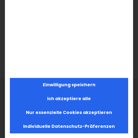
Karekin I. im Juni 1999 verstarb, wählte die
National-Kirchliche Versammlung ihn
Am
04.11.
desselben Jahres fand in der
Kathedrale St. Etschmiadzin seine Weihe
und Salbung zum Katholikos Aller Armenier
statt.
Einwilligung speichern
Ich akzeptiere alle
Nur essenzielle Cookies akzeptieren
Seine Heiligkeit auf Facebook
Individuelle Datenschutz-Präferenzen
Besuchen Sie die Facebook-Seite Seiner