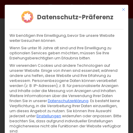
Zum
Facebook
X
Instagram
YouTube
Spotify
Telegram
LinkedIn
SoundCloud
Mit di
Inhalt
Datenschutz-Präferenz
springen
Wir benötigen Ihre Einwilligung, bevor Sie unsere Website
weiter besuchen können.
Wenn Sie unter 16 Jahre alt sind und Ihre Einwilligung zu
optionalen Services geben möchten, müssen Sie Ihre
Erziehungsberechtigten um Erlaubnis bitten.
Wir verwenden Cookies und andere Technologien auf
unserer Website. Einige von ihnen sind essenziell, während
andere uns helfen, diese Website und Ihre Erfahrung zu
verbessern.
Personenbezogene Daten können verarbeitet
werden (z. B. IP-Adressen), z. B. für personalisierte Anzeigen
Seine Heiligkeit Karekin II.
und Inhalte oder die Messung von Anzeigen und Inhalten.
Weitere Informationen über die Verwendung Ihrer Daten
finden Sie in unserer
Datenschutzerklärung
.
Es besteht keine
Oberster Patriarch und
Verpflichtung, in die Verarbeitung Ihrer Daten einzuwilligen,
um dieses Angebot zu nutzen.
Sie können Ihre Auswahl
Katholikos Aller Armenier
jederzeit unter
Einstellungen
widerrufen oder anpassen.
Bitte
beachten Sie, dass aufgrund individueller Einstellungen
möglicherweise nicht alle Funktionen der Website verfügbar
sind.