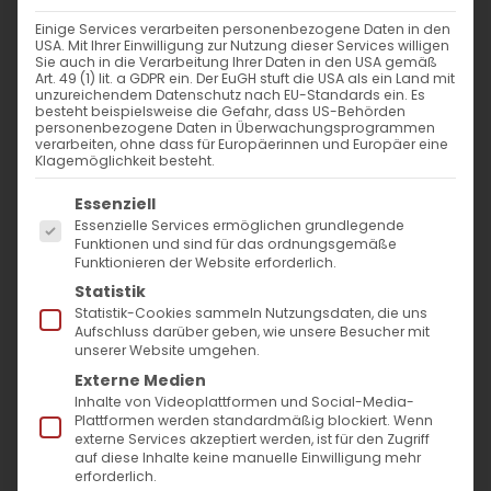
Der Katholikos Aller Armenier ist das
Einige Services verarbeiten personenbezogene Daten in den
Oberhaupt der Armenischen Apostolischen
USA. Mit Ihrer Einwilligung zur Nutzung dieser Services willigen
Sie auch in die Verarbeitung Ihrer Daten in den USA gemäß
Kirche.
Art. 49 (1) lit. a GDPR ein. Der EuGH stuft die USA als ein Land mit
unzureichendem Datenschutz nach EU-Standards ein. Es
Der Sitz des Katholikos ist der Heilige Stuhl
besteht beispielsweise die Gefahr, dass US-Behörden
personenbezogene Daten in Überwachungsprogrammen
von Etschmiadzin. Seine Heiligkeit wird von
verarbeiten, ohne dass für Europäerinnen und Europäer eine
Klagemöglichkeit besteht.
der National-Kirchlichen Versammlung
Es folgt eine Liste der Service-Gruppen, für die
gewählt.
Essenziell
Essenzielle Services ermöglichen grundlegende
So wurde S. H. Karekin II. am 27. 10.1999 zum
Funktionen und sind für das ordnungsgemäße
Funktionieren der Website erforderlich.
Obersten Patriarchen und 132. Katholikos
Statistik
Aller Armenier gewählt.
Statistik-Cookies sammeln Nutzungsdaten, die uns
Aufschluss darüber geben, wie unsere Besucher mit
unserer Website umgehen.
Externe Medien
Inhalte von Videoplattformen und Social-Media-
Plattformen werden standardmäßig blockiert. Wenn
externe Services akzeptiert werden, ist für den Zugriff
auf diese Inhalte keine manuelle Einwilligung mehr
erforderlich.
Seine Heiligkeit Karekin II. (mit weltlichem