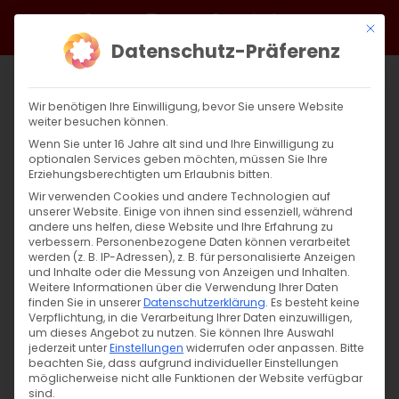
Zum
Facebook
X
Instagram
YouTube
Spotify
Telegram
LinkedIn
SoundCloud
Mit di
Inhalt
Datenschutz-Präferenz
springen
Wir benötigen Ihre Einwilligung, bevor Sie unsere Website
weiter besuchen können.
Wenn Sie unter 16 Jahre alt sind und Ihre Einwilligung zu
optionalen Services geben möchten, müssen Sie Ihre
Erziehungsberechtigten um Erlaubnis bitten.
Wir verwenden Cookies und andere Technologien auf
unserer Website. Einige von ihnen sind essenziell, während
andere uns helfen, diese Website und Ihre Erfahrung zu
Zurück
Vor
verbessern.
Personenbezogene Daten können verarbeitet
werden (z. B. IP-Adressen), z. B. für personalisierte Anzeigen
und Inhalte oder die Messung von Anzeigen und Inhalten.
Weitere Informationen über die Verwendung Ihrer Daten
finden Sie in unserer
Datenschutzerklärung
.
Es besteht keine
Evang. Gemeindezentrum in Bartenbach
Verpflichtung, in die Verarbeitung Ihrer Daten einzuwilligen,
um dieses Angebot zu nutzen.
Sie können Ihre Auswahl
30. September 2025
jederzeit unter
Einstellungen
widerrufen oder anpassen.
Bitte
beachten Sie, dass aufgrund individueller Einstellungen
möglicherweise nicht alle Funktionen der Website verfügbar
sind.