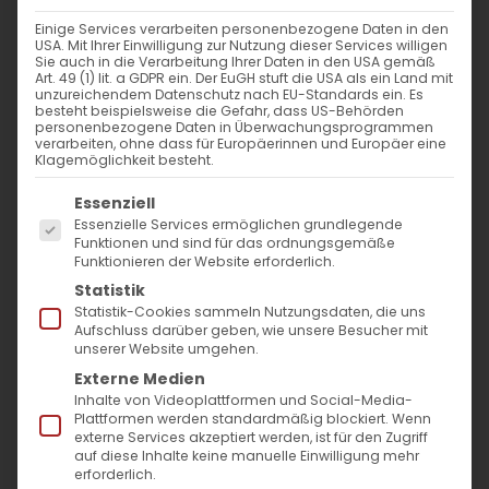
VERANSTALTUNGSORT
Einige Services verarbeiten personenbezogene Daten in den
USA. Mit Ihrer Einwilligung zur Nutzung dieser Services willigen
Fehlhalde 4
Sie auch in die Verarbeitung Ihrer Daten in den USA gemäß
Art. 49 (1) lit. a GDPR ein. Der EuGH stuft die USA als ein Land mit
Göppingen
unzureichendem Datenschutz nach EU-Standards ein. Es
73035
besteht beispielsweise die Gefahr, dass US-Behörden
personenbezogene Daten in Überwachungsprogrammen
verarbeiten, ohne dass für Europäerinnen und Europäer eine
Klagemöglichkeit besteht.
NÄCHSTE VERANSTALTUNG
Es folgt eine Liste der Service-Gruppen, für die
Essenziell
Essenzielle Services ermöglichen grundlegende
Keine bevorstehenden Veranstaltungen
Funktionen und sind für das ordnungsgemäße
Funktionieren der Website erforderlich.
Statistik
Statistik-Cookies sammeln Nutzungsdaten, die uns
Aufschluss darüber geben, wie unsere Besucher mit
Karte nicht verfügbar
unserer Website umgehen.
Externe Medien
Kommende
Inhalte von Videoplattformen und Social-Media-
Plattformen werden standardmäßig blockiert. Wenn
Veranstaltungen
externe Services akzeptiert werden, ist für den Zugriff
auf diese Inhalte keine manuelle Einwilligung mehr
erforderlich.