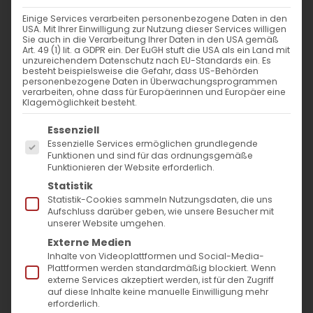
VERANSTALTUNGSORT
Einige Services verarbeiten personenbezogene Daten in den
USA. Mit Ihrer Einwilligung zur Nutzung dieser Services willigen
Filderstraße 22
Sie auch in die Verarbeitung Ihrer Daten in den USA gemäß
Art. 49 (1) lit. a GDPR ein. Der EuGH stuft die USA als ein Land mit
Stuttgart
unzureichendem Datenschutz nach EU-Standards ein. Es
70180
besteht beispielsweise die Gefahr, dass US-Behörden
personenbezogene Daten in Überwachungsprogrammen
verarbeiten, ohne dass für Europäerinnen und Europäer eine
Klagemöglichkeit besteht.
NÄCHSTE VERANSTALTUNG
Es folgt eine Liste der Service-Gruppen, für die
Essenziell
Essenzielle Services ermöglichen grundlegende
Keine bevorstehenden Veranstaltungen
Funktionen und sind für das ordnungsgemäße
Funktionieren der Website erforderlich.
Statistik
Statistik-Cookies sammeln Nutzungsdaten, die uns
Aufschluss darüber geben, wie unsere Besucher mit
Karte nicht verfügbar
unserer Website umgehen.
Externe Medien
Kommende
Inhalte von Videoplattformen und Social-Media-
Plattformen werden standardmäßig blockiert. Wenn
Veranstaltungen
externe Services akzeptiert werden, ist für den Zugriff
auf diese Inhalte keine manuelle Einwilligung mehr
erforderlich.