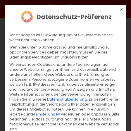
Zum
Facebook
X
Instagram
YouTube
Spotify
Telegram
LinkedIn
SoundCloud
Mit di
Inhalt
Datenschutz-Präferenz
springen
Wir benötigen Ihre Einwilligung, bevor Sie unsere Website
weiter besuchen können.
Wenn Sie unter 16 Jahre alt sind und Ihre Einwilligung zu
optionalen Services geben möchten, müssen Sie Ihre
Erziehungsberechtigten um Erlaubnis bitten.
Wir verwenden Cookies und andere Technologien auf
unserer Website. Einige von ihnen sind essenziell, während
andere uns helfen, diese Website und Ihre Erfahrung zu
Zurück
Vor
verbessern.
Personenbezogene Daten können verarbeitet
werden (z. B. IP-Adressen), z. B. für personalisierte Anzeigen
und Inhalte oder die Messung von Anzeigen und Inhalten.
Weitere Informationen über die Verwendung Ihrer Daten
finden Sie in unserer
Datenschutzerklärung
.
Es besteht keine
Evang. Markuskirche
Verpflichtung, in die Verarbeitung Ihrer Daten einzuwilligen,
um dieses Angebot zu nutzen.
Sie können Ihre Auswahl
30. September 2025
jederzeit unter
Einstellungen
widerrufen oder anpassen.
Bitte
beachten Sie, dass aufgrund individueller Einstellungen
möglicherweise nicht alle Funktionen der Website verfügbar
sind.