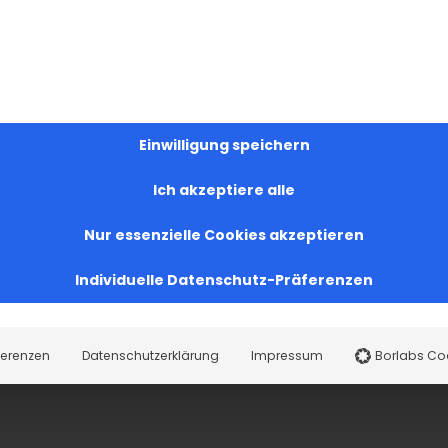
ltigen armenischen Volkstänze, die unsere reiche kult
eine eigene Bedeutung, Geschichte und Choreografie
Einwilligung speichern
Ich akzeptiere alle
Nur essenzielle Cookies akzeptieren
Individuelle Datenschutz-Präferenzen
ommst Du
ferenzen
Datenschutzerklärung
Impressum
Borlabs Co