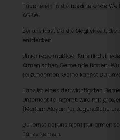
Tauche ein in die faszinierende Welt der
AGBW.
Bei uns hast Du die Möglichkeit, die reiche
entdecken.
Unser regelmäßiger Kurs findet jeden 2. und
Armenischen Gemeinde Baden-Württemberg k
teilzunehmen. Gerne kannst Du unverbindlic
Tanz ist eines der wichtigsten Elemente un
Unterricht teilnimmt, wird mit großer Lieb
(Mariam Aloyan für Jugendliche und Viktori
Du lernst bei uns nicht nur armenische Vol
Tänze kennen.