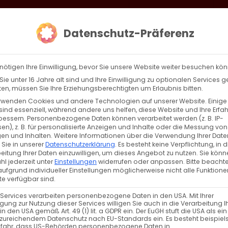
loud
AKTION HEIMAT SCHAFFEN!
Gottesdienste & Events
Se
Datenschutz-Präferenz
AGBW
WIR
BEKENN
nötigen Ihre Einwilligung, bevor Sie unsere Website weiter besuchen kö
ie unter 16 Jahre alt sind und Ihre Einwilligung zu optionalen Services 
n, müssen Sie Ihre Erziehungsberechtigten um Erlaubnis bitten.
rwenden Cookies und andere Technologien auf unserer Website. Einige
sind essenziell, während andere uns helfen, diese Website und Ihre Erfa
bessern.
Personenbezogene Daten können verarbeitet werden (z. B. IP-
en), z. B. für personalisierte Anzeigen und Inhalte oder die Messung von
en und Inhalten.
Weitere Informationen über die Verwendung Ihrer Date
 Sie in unserer
Datenschutzerklärung
.
Es besteht keine Verpflichtung, in d
eitung Ihrer Daten einzuwilligen, um dieses Angebot zu nutzen.
Sie könn
l jederzeit unter
Einstellungen
widerrufen oder anpassen.
Bitte beachte
ufgrund individueller Einstellungen möglicherweise nicht alle Funktione
e verfügbar sind.
 Services verarbeiten personenbezogene Daten in den USA. Mit Ihrer
ligung zur Nutzung dieser Services willigen Sie auch in die Verarbeitung I
in den USA gemäß Art. 49 (1) lit. a GDPR ein. Der EuGH stuft die USA als ei
zureichendem Datenschutz nach EU-Standards ein. Es besteht beispiel
efahr, dass US-Behörden personenbezogene Daten in