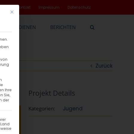
rvice
Kontakt
Impressum
Datenschutz
Mit diesem Button wird der Dialog geschlossen. Seine Funktionalität
EN
DIENEN
BERICHTEN
nnen.
geben
 von
hrung
Zurück
n
ie
en Ihre
Projekt Details
n Sie,
n der
Kategorien:
Jugend
hrer
n Land
sweise