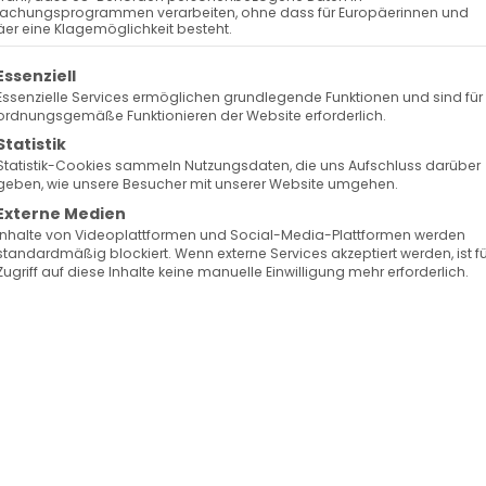
achungsprogrammen verarbeiten, ohne dass für Europäerinnen und
er eine Klagemöglichkeit besteht.
olgt eine Liste der Service-Gruppen, für die eine Ein
Essenziell
Essenzielle Services ermöglichen grundlegende Funktionen und sind für
ordnungsgemäße Funktionieren der Website erforderlich.
Statistik
Statistik-Cookies sammeln Nutzungsdaten, die uns Aufschluss darüber
geben, wie unsere Besucher mit unserer Website umgehen.
Externe Medien
Inhalte von Videoplattformen und Social-Media-Plattformen werden
standardmäßig blockiert. Wenn externe Services akzeptiert werden, ist f
Zugriff auf diese Inhalte keine manuelle Einwilligung mehr erforderlich.