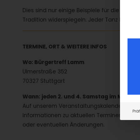
Dies sind nur einige Beispiele für die vielfä
Tradition widerspiegeln. Jeder Tanz hat s
TERMINE, ORT & WEITERE INFOS
Wo: Bürgertreff Lamm
Ulmerstraße 352
70327 Stuttgart
Wann: jeden 2. und 4. Samstag im Monat.
Auf unserem Veranstaltungskalender bek
Prä
Informationen zu aktuellen Terminen
oder eventuellen Änderungen.