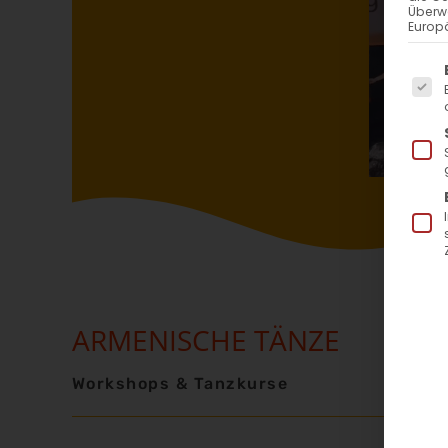
Überw
Europä
Es f
ARMENISCHE TÄNZE
Workshops & Tanzkurse