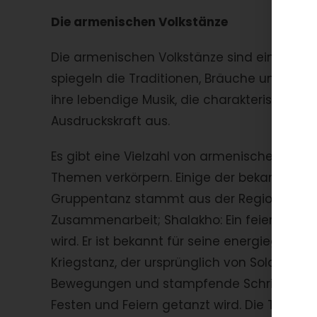
Die armenischen Volkstänze
Die armenischen Volkstänze sind ein integr
spiegeln die Traditionen, Bräuche und das 
ihre lebendige Musik, die charakteristisc
Ausdruckskraft aus.
Es gibt eine Vielzahl von armenischen Volk
Themen verkörpern. Einige der bekanntesten
Gruppentanz stammt aus der Region Armen
Zusammenarbeit; Shalakho: Ein feierlicher 
wird. Er ist bekannt für seine energiegela
Kriegstanz, der ursprünglich von Soldaten a
Bewegungen und stampfende Schritte aus; Tam
Festen und Feiern getanzt wird. Die Tänzer